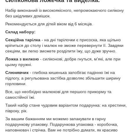
Набір виконаний із високоякісного, непромокаючого силікону
без шкідливих домішок.
Рекомендується для дітей віком від 6 місяців.
Склад набору:
Секційна тарілка
- на дні тарілочки є присоска, яка щільно
кріпиться до столу і малюк не зможе перевернути її. Завдяки
секціям, ви легко зможете розділити їжу, що дуже зручно.
Ложка з вилкою
- силіконові, добре гнуться, м'які, але при
цьому пружні.
Слюнявчик
- глибока кишенька запобігає падінню їжі на
підлогу, а регульована застібка дозволяє збільшити ширину
горловини.
Все, що необхідно малюкові для першого прикорму та
самостійної їжі.
Такий набір стане чудовим варіантом подарунка: на хрестини,
півроку, рік.
За вашим бажанням ми можемо запакувати в гарну
подарункову упаковку. Подарункова упаковка - коробочка,
наповнювач і стрічка. Вам не потрібно думати, як красиво