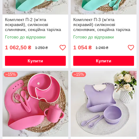
Комплект П-2 (м'ята
Комплект П-3 (м'ята
яскравий), силіконові
яскравий) силіконові
слинявчик, секційна тарілка
слюнявчик, секційна тарілка
Слоник з обідком,
Слоник однотонний,
Готово до відправки
Готово до відправки
поїльник,глибока тарілка з
поїльник, глибока тарілка з
приборами
приборами
1 062,50
1 054
₴
₴
1 250 ₴
1 240 ₴
Купити
Купити
–15%
–15%