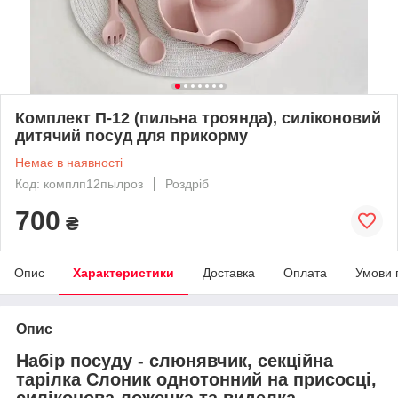
Комплект П-12 (пильна троянда), силіконовий
дитячий посуд для прикорму
Немає в наявності
Код: комплп12пылроз
Роздріб
700
₴
Опис
Характеристики
Доставка
Оплата
Умови 
Опис
Набір посуду - слюнявчик, секційна
тарілка Слоник однотонний на присосці,
силіконова ложечка та виделка.