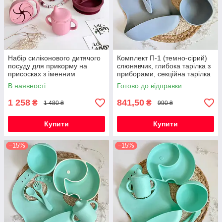
Набір силіконового дитячого
Комплект П-1 (темно-сірий)
посуду для прикорму на
слюнявчик, глибока тарілка з
присосках з іменним
приборами, секційна тарілка
гризунком Олень
Слоник з обідком
В наявності
Готово до відправки
1 258
841,50
₴
₴
1 480 ₴
990 ₴
Купити
Купити
–15%
–15%