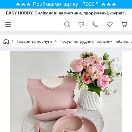
🔥🔥🔥 Приймаємо картку " 7000 " 🔥🔥🔥
EASY HOBBY. Силіконові намистини, прорізувачі, фурнітура
Товари та послуги
Посуд, нагрудник, поїльник , ніблер, 