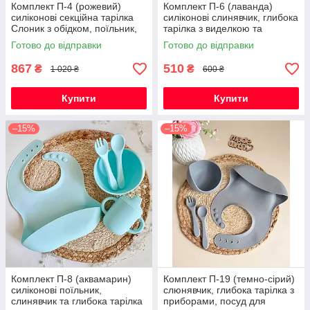
Комплект П-4 (рожевий)
Комплект П-6 (лаванда)
силіконові секційна тарілка
силіконові слинявчик, глибока
Слоник з обідком, поїльник,
тарілка з виделкою та
слюнявчик, ложка та виделка
ложкою, посуд для прикорму
Готово до відправки
Готово до відправки
867
510
₴
₴
1 020 ₴
600 ₴
Купити
Купити
–15%
–15%
Комплект П-8 (аквамарин)
Комплект П-19 (темно-сірий)
силіконові поїльник,
слюнявчик, глибока тарілка з
слинявчик та глибока тарілка
приборами, посуд для