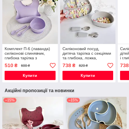
Комплект П-6 (лаванда)
Силіконовий посуд,
Силі
силіконові слинявчик,
дитяча тарілка с секціями
діте
глибока тарілка з
та глибока, ложка,
і гл
виделкою та ложкою,
виделка; для прикорму
виде
510
738
738
₴
₴
600 ₴
820 ₴
посуд для прикорму
«Ведмедик»(сірий)
«Вед
Купити
Купити
Акційні пропозиції та новинки
–15%
–15%