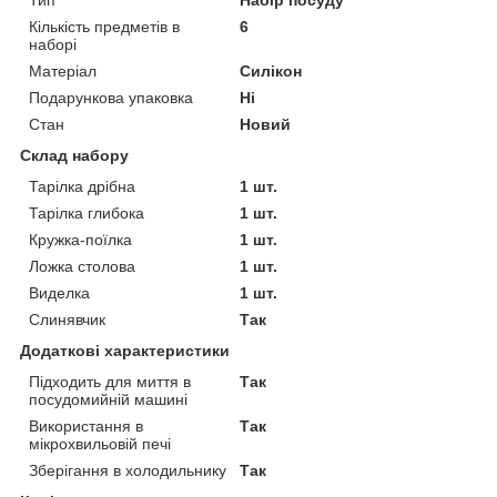
Кількість предметів в
6
наборі
Матеріал
Силікон
Подарункова упаковка
Ні
Стан
Новий
Склад набору
Тарілка дрібна
1 шт.
Тарілка глибока
1 шт.
Кружка-поїлка
1 шт.
Ложка столова
1 шт.
Виделка
1 шт.
Слинявчик
Так
Додаткові характеристики
Підходить для миття в
Так
посудомийній машині
Використання в
Так
мікрохвильовій печі
Зберігання в холодильнику
Так