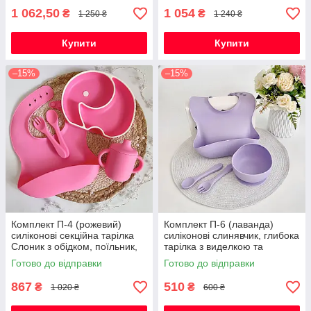
приборами
приборами
1 062,50
1 054
₴
₴
1 250 ₴
1 240 ₴
Купити
Купити
–15%
–15%
Комплект П-4 (рожевий)
Комплект П-6 (лаванда)
силіконові секційна тарілка
силіконові слинявчик, глибока
Слоник з обідком, поїльник,
тарілка з виделкою та
слюнявчик, ложка та виделка
ложкою, посуд для прикорму
Готово до відправки
Готово до відправки
867
510
₴
₴
1 020 ₴
600 ₴