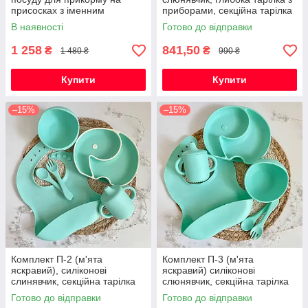
присосках з іменним
приборами, секційна тарілка
гризунком Олень
Слоник з обідком
В наявності
Готово до відправки
1 258
841,50
₴
₴
1 480 ₴
990 ₴
Купити
Купити
–15%
–15%
Комплект П-2 (м'ята
Комплект П-3 (м'ята
яскравий), силіконові
яскравий) силіконові
слинявчик, секційна тарілка
слюнявчик, секційна тарілка
Слоник з обідком,
Слоник однотонний,
Готово до відправки
Готово до відправки
поїльник,глибока тарілка з
поїльник, глибока тарілка з