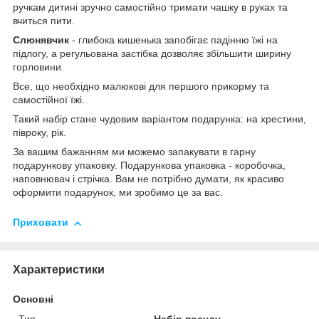
ручкам дитині зручно самостійно тримати чашку в руках та
вчиться пити.
Слюнявчик
- глибока кишенька запобігає падінню їжі на
підлогу, а регульована застібка дозволяє збільшити ширину
горловини.
Все, що необхідно малюкові для першого прикорму та
самостійної їжі.
Такий набір стане чудовим варіантом подарунка: на хрестини,
півроку, рік.
За вашим бажанням ми можемо запакувати в гарну
подарункову упаковку. Подарункова упаковка - коробочка,
наповнювач і стрічка. Вам не потрібно думати, як красиво
оформити подарунок, ми зробимо це за вас.
Приховати
Характеристики
Основні
Тип
Набір посуду