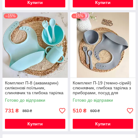
Купити
Купити
–15%
–15%
Комплект П-8 (аквамарин)
Комплект П-19 (темно-сірий)
силіконові поїльник,
слюнявчик, глибока тарілка з
слинявчик та глибока тарілка
приборами, посуд для
з приборами, посуд для
першого прикорму
Готово до відправки
Готово до відправки
прикорму
731
510
₴
₴
860 ₴
600 ₴
Купити
Купити