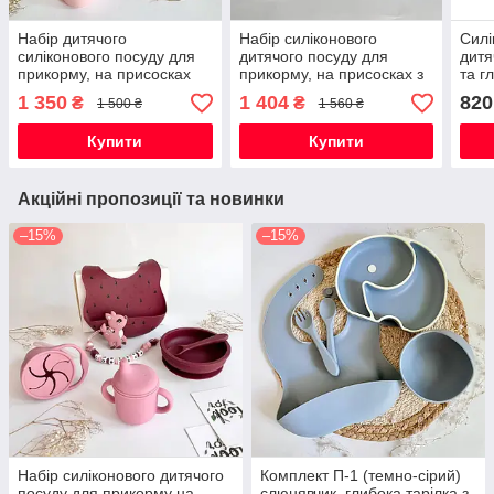
Набір дитячого
Набір силіконового
Силі
силіконового посуду для
дитячого посуду для
дитя
прикорму, на присосках
прикорму, на присосках з
та г
іменним гризунком Мишка
виде
1 350
1 404
820
₴
₴
1 500 ₴
1 560 ₴
Тедді
«Вед
Купити
Купити
Акційні пропозиції та новинки
–15%
–15%
Набір силіконового дитячого
Комплект П-1 (темно-сірий)
посуду для прикорму на
слюнявчик, глибока тарілка з