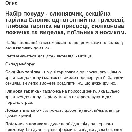
Опис
Набір посуду - слюнявчик, секційна
тарілка Слоник однотонний на присосці,
глибока тарілка на присосці, силіконова
ложечка та виделка, поїльник з носиком.
Набір виконаний із високоякісного, непромокаючого силікону
без шкідливих домішок.
Рекомендується для дітей віком від 6 місяців.
Склад набору:
Секційна тарілка
- на дні тарілочки є присоска, яка щільно
кріпиться до столу і малюк не зможе перевернути її. Завдяки
секціям, ви легко зможете розділити їжу, що дуже зручно.
Глибока тарілка
- тарілочка на присосці знизу, яка щільно
кріпиться до столу. Тарілку можна використовувати для
перших страв.
Ложка з вилкою
- силіконові, добре гнуться, м'які, але при
цьому пружні.
Поїльник з носиком
- дуже необхідна річ для першого
прикорму. Він дуже зручної форми та завдяки двом боковим