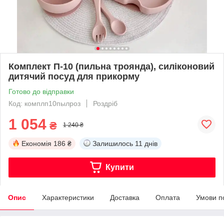
Комплект П-10 (пильна троянда), силіконовий
дитячий посуд для прикорму
Готово до відправки
Код: комплп10пылроз
Роздріб
1 054
₴
1 240 ₴
Економія
186 ₴
Залишилось
11 днів
Купити
Опис
Характеристики
Доставка
Оплата
Умови п