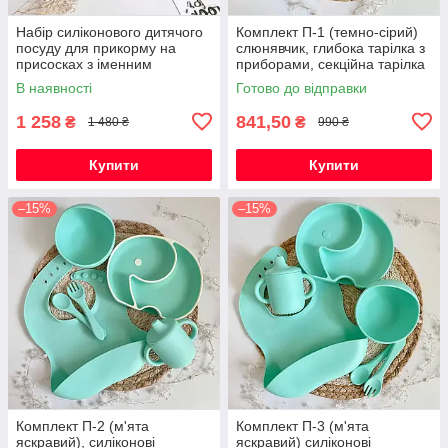
Набір силіконового дитячого
Комплект П-1 (темно-сірий)
посуду для прикорму на
слюнявчик, глибока тарілка з
присосках з іменним
приборами, секційна тарілка
гризунком Олень
Слоник з обідком
В наявності
Готово до відправки
1 258
841,50
₴
₴
1 480 ₴
990 ₴
Купити
Купити
–15%
–15%
Комплект П-2 (м'ята
Комплект П-3 (м'ята
яскравий), силіконові
яскравий) силіконові