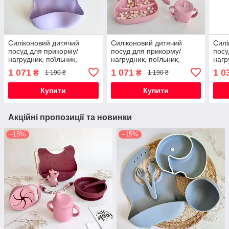
Силіконовий дитячий
Силіконовий дитячий
Силі
посуд для прикорму/
посуд для прикорму/
посу
нагрудник, поїльник,
нагрудник, поїльник,
нагр
тарілка глибока, тарілка
тарілка глибока, тарілка
тарі
1 071
1 071
1 0
₴
₴
1 190 ₴
1 190 ₴
секційна, ложка
секційна, ложка
секц
виде
Купити
Купити
Акційні пропозиції та новинки
–15%
–15%