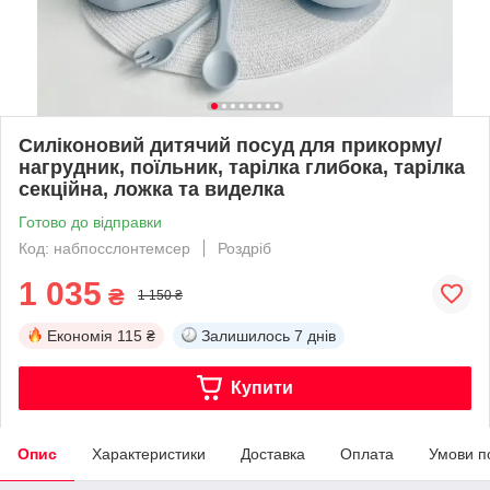
Силіконовий дитячий посуд для прикорму/
нагрудник, поїльник, тарілка глибока, тарілка
секційна, ложка та виделка
Готово до відправки
Код: набпосслонтемсер
Роздріб
1 035
₴
1 150 ₴
Економія
115 ₴
Залишилось
7 днів
Купити
Опис
Характеристики
Доставка
Оплата
Умови п