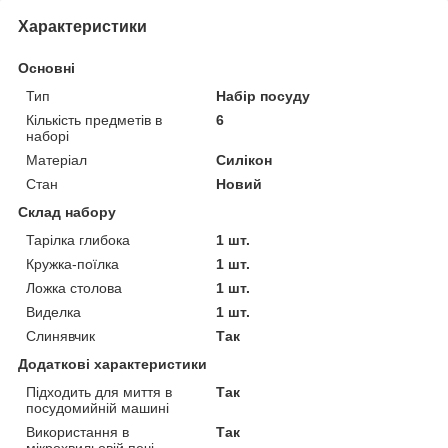
Характеристики
Основні
Тип
Набір посуду
Кількість предметів в
6
наборі
Матеріал
Силікон
Стан
Новий
Склад набору
Тарілка глибока
1 шт.
Кружка-поїлка
1 шт.
Ложка столова
1 шт.
Виделка
1 шт.
Слинявчик
Так
Додаткові характеристики
Підходить для миття в
Так
посудомийній машині
Використання в
Так