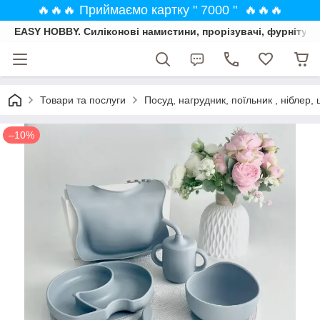
🔥🔥🔥 Приймаємо картку " 7000 " 🔥🔥🔥
EASY HOBBY. Силіконові намистини, прорізувачі, фурнітура
Товари та послуги
Посуд, нагрудник, поїльник , ніблер, 
–10%