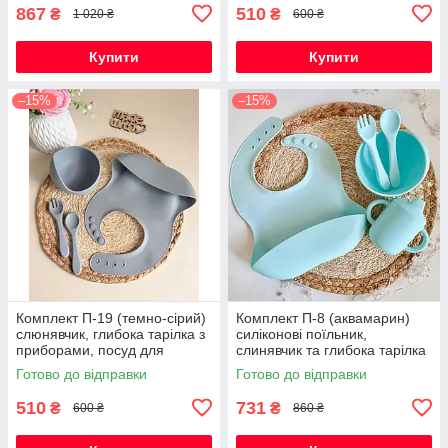
867
510
₴
₴
1 020 ₴
600 ₴
Купити
Купити
–15%
–15%
Комплект П-19 (темно-сірий)
Комплект П-8 (аквамарин)
слюнявчик, глибока тарілка з
силіконові поїльник,
приборами, посуд для
слинявчик та глибока тарілка
першого прикорму
з приборами, посуд для
Готово до відправки
Готово до відправки
прикорму
510
731
₴
₴
600 ₴
860 ₴