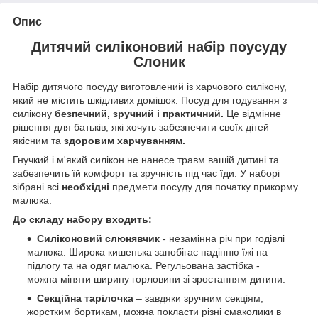
Опис
Дитячий силіконовий набір поусуду
Слоник
Набір дитячого посуду виготовлений із харчового силікону,
який не містить шкідливих домішок. Посуд для годування з
силікону
безпечний, зручний і практичний.
Це відмінне
рішення для батьків, які хочуть забезпечити своїх дітей
якісним та
здоровим харчуванням.
Гнучкий і м'який силікон не нанесе травм вашій дитині та
забезпечить їй комфорт та зручність під час їди. У наборі
зібрані всі
необхідні
предмети посуду для початку прикорму
малюка.
До складу набору входить:
Силіконовий слюнявчик
- незамінна річ при годівлі
малюка. Широка кишенька запобігає падінню їжі на
підлогу та на одяг малюка. Регульована застібка -
можна міняти ширину горловини зі зростанням дитини.
Секційна тарілочка
– завдяки зручним секціям,
жорстким бортикам, можна покласти різні смаколики в