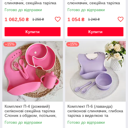
слинявчик, секційна тарілка
слюнявчик, секційна тарілка
Слоник з обідком,
Слоник однотонний,
Готово до відправки
Готово до відправки
поїльник,глибока тарілка з
поїльник, глибока тарілка з
приборами
приборами
1 062,50
1 054
₴
₴
1 250 ₴
1 240 ₴
Купити
Купити
–15%
–15%
Комплект П-4 (рожевий)
Комплект П-6 (лаванда)
силіконові секційна тарілка
силіконові слинявчик, глибока
Слоник з обідком, поїльник,
тарілка з виделкою та
слюнявчик, ложка та виделка
ложкою, посуд для прикорму
Готово до відправки
Готово до відправки