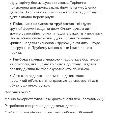
одну тарілку без змішування смаків. Тарілочка
призначена для других страв, фруктів та улюблених
десертів. Тарілочка на присосці – кріпиться до столу і її
дуже складно перевернути.
Поільник з носиком та трубочкою
- він дуже
зручної форми і завдяки двом бічним ручкам дитині
зручно самостійно тримати чашку в руках і вчитися пити.
Носик м'який силіконовий. Дуже щільна та міцна
кришка. Завдяки силіконовій трубочці пити дитині буде
ще зручніше. Трубочку можна зняти і пити лише з
носика.
Глибока тарілка з ложкою
- тарілочка з бортиком і
на присосці, яка щільно кріпиться до столу. Завдяки
бортику дитина вчиться акуратно їсти ложечкою.
Ложка та виделка - приємні на дотик, мають
невеликий об'єм, м'які не травмують ясна, зручні для
обхвату дитячою ручкою.
Особливості :
Можна використовувати в мікрохвильовій печі, посудомийці.
Розроблено спеціально для дитячих долонь
Глибина ложки відповідає оптимальній дитячій порції.