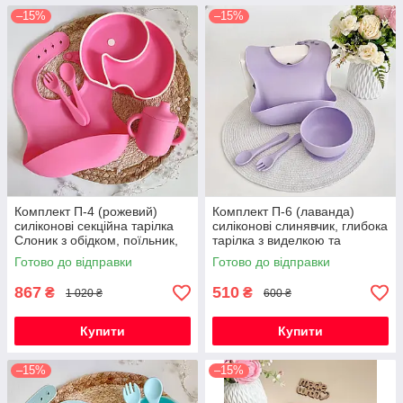
–15%
–15%
Комплект П-4 (рожевий)
Комплект П-6 (лаванда)
силіконові секційна тарілка
силіконові слинявчик, глибока
Слоник з обідком, поїльник,
тарілка з виделкою та
слюнявчик, ложка та виделка
ложкою, посуд для прикорму
Готово до відправки
Готово до відправки
867
510
₴
₴
1 020 ₴
600 ₴
Купити
Купити
–15%
–15%