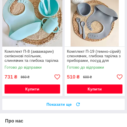
Комплект П-8 (аквамарин)
Комплект П-19 (темно-сірий)
силіконові поїльник,
слюнявчик, глибока тарілка з
слинявчик та глибока тарілка
приборами, посуд для
з приборами, посуд для
першого прикорму
Готово до відправки
Готово до відправки
прикорму
731
510
₴
₴
860 ₴
600 ₴
Купити
Купити
Показати ще
Про нас