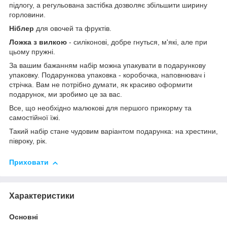
підлогу, а регульована застібка дозволяє збільшити ширину
горловини.
Ніблер
для овочей та фруктів.
Ложка з вилкою
- силіконові, добре гнуться, м'які, але при
цьому пружні.
За вашим бажанням набір можна упакувати в подарункову
упаковку. Подарункова упаковка - коробочка, наповнювач і
стрічка. Вам не потрібно думати, як красиво оформити
подарунок, ми зробимо це за вас.
Все, що необхідно малюкові для першого прикорму та
самостійної їжі.
Такий набір стане чудовим варіантом подарунка: на хрестини,
півроку, рік.
Приховати
Характеристики
Основні