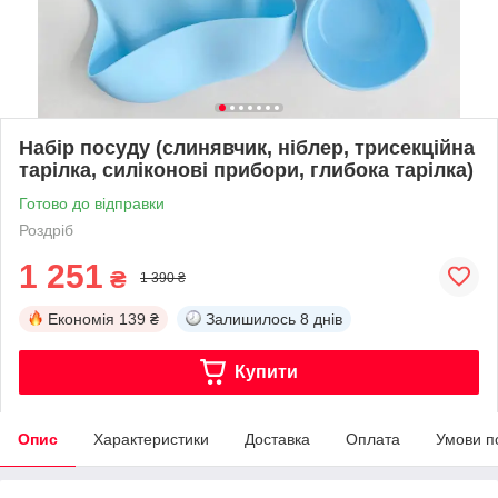
Набір посуду (слинявчик, ніблер, трисекційна
тарілка, силіконові прибори, глибока тарілка)
Готово до відправки
Роздріб
1 251
₴
1 390 ₴
Економія
139 ₴
Залишилось
8 днів
Купити
Опис
Характеристики
Доставка
Оплата
Умови п