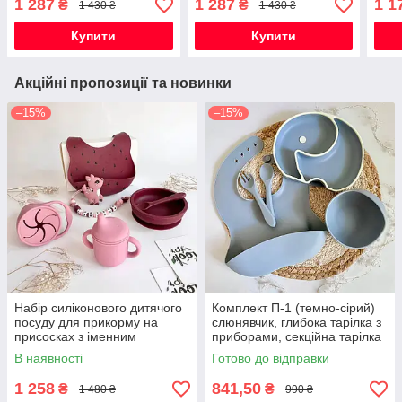
1 287
1 287
1 1
₴
₴
1 430 ₴
1 430 ₴
Купити
Купити
Акційні пропозиції та новинки
–15%
–15%
Набір силіконового дитячого
Комплект П-1 (темно-сірий)
посуду для прикорму на
слюнявчик, глибока тарілка з
присосках з іменним
приборами, секційна тарілка
гризунком Олень
Слоник з обідком
В наявності
Готово до відправки
1 258
841,50
₴
₴
1 480 ₴
990 ₴