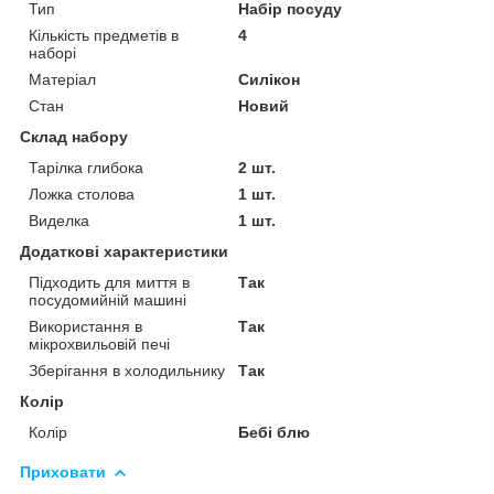
Тип
Набір посуду
Кількість предметів в
4
наборі
Матеріал
Силікон
Стан
Новий
Склад набору
Тарілка глибока
2 шт.
Ложка столова
1 шт.
Виделка
1 шт.
Додаткові характеристики
Підходить для миття в
Так
посудомийній машині
Використання в
Так
мікрохвильовій печі
Зберігання в холодильнику
Так
Колір
Колір
Бебі блю
Приховати