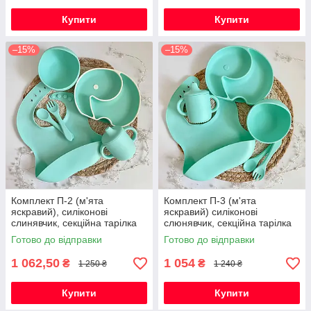
Купити
Купити
–15%
–15%
Комплект П-2 (м'ята
Комплект П-3 (м'ята
яскравий), силіконові
яскравий) силіконові
слинявчик, секційна тарілка
слюнявчик, секційна тарілка
Слоник з обідком,
Слоник однотонний,
Готово до відправки
Готово до відправки
поїльник,глибока тарілка з
поїльник, глибока тарілка з
приборами
приборами
1 062,50
1 054
₴
₴
1 250 ₴
1 240 ₴
Купити
Купити