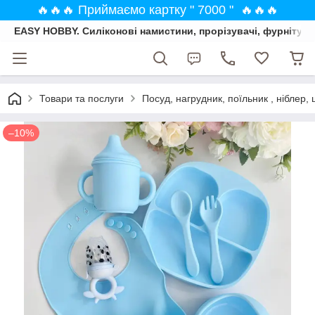
🔥🔥🔥 Приймаємо картку " 7000 " 🔥🔥🔥
EASY HOBBY. Силіконові намистини, прорізувачі, фурнітура
Товари та послуги
Посуд, нагрудник, поїльник , ніблер, 
–10%