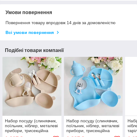
Умови повернення
Повернення товару впродовж 14 днів за домовленістю
Всі умови повернення
Подібні товари компанії
Набор посуду (слинявчик,
Набор посуду (слинявчик,
Набі
поїльник, ніблер, металеві
поїльник, ніблер, металеві
нібл
прибори, трисекційна
прибори, трисекційна
тарі
тарілка, глибока тарілка)
тарілка, глибока тарілка)
тарі