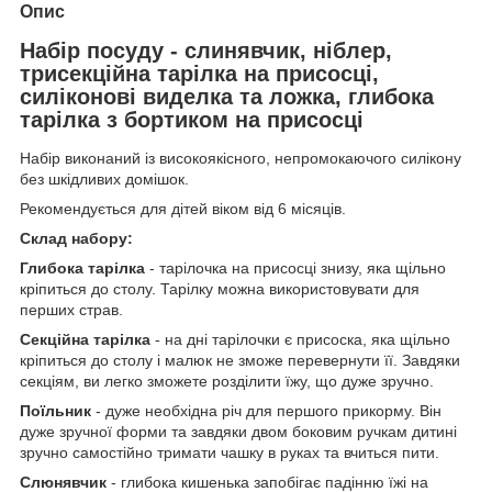
Опис
Набір посуду - слинявчик, ніблер,
трисекційна тарілка на присосці,
силіконові виделка та ложка, глибока
тарілка з бортиком на присосці
Набір виконаний із високоякісного, непромокаючого силікону
без шкідливих домішок.
Рекомендується для дітей віком від 6 місяців.
Склад набору:
Глибока тарілка
- тарілочка на присосці знизу, яка щільно
кріпиться до столу. Тарілку можна використовувати для
перших страв.
Секційна тарілка
- на дні тарілочки є присоска, яка щільно
кріпиться до столу і малюк не зможе перевернути її. Завдяки
секціям, ви легко зможете розділити їжу, що дуже зручно.
Поїльник
- дуже необхідна річ для першого прикорму. Він
дуже зручної форми та завдяки двом боковим ручкам дитині
зручно самостійно тримати чашку в руках та вчиться пити.
Слюнявчик
- глибока кишенька запобігає падінню їжі на