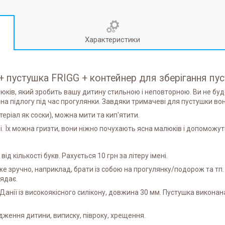
Характеристики
+ пустушка FRIGG + контейнер для зберігання пу
люків, який зробить вашу дитину стильною і неповторною. Ви не бу
на підлогу під час прогулянки. Завдяки тримачеві для пустушки во
теріал як соски), можна мити та кип'ятити.
і. Їх можна гризти, вони ніжно почухають ясна малюків і допоможуть
ід кількості букв. Рахується 10 грн за літеру імені.
уже зручно, наприклад, брати із собою на прогулянку/подорож та тп
лядає.
в Данії із високоякісного силікону, довжина 30 мм. Пустушка виконан
дження дитини, виписку, півроку, хрещення.