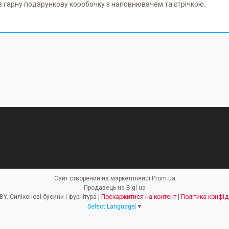
 гарну подарункову коробочку з наповнювачем та стрічкою.
Сайт створений на маркетплейсі
Prom.ua
Продавець на Bigl.ua
EASY HOBBY. Силіконові бусини і фурнітура |
Поскаржитися на контент
|
Політика конфід
Select Language
▼