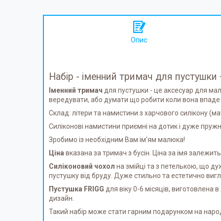
Опис
Набір - іменний тримач для пустушки 
Іменний тримач
для пустушки - це аксесуар для ма
вередувати, або думати що робити коли вона впаде 
Склад: літери та намистини з харчового силікону (ма
Силіконові намистини приємні на дотик і дуже пружн
Зробимо із необхідним Вам ім'ям малюка!
Ціна
вказана за тримач з бусін. Ціна за імя залежить в
Силіконовий чохол
на змійці та з петелькою, що д
пустушку від бруду. Дуже стильно та естетично виг
Пустушка FRIGG
для віку 0-6 місяців, виготовлена 
дизайн.
Такий набір може стати гарним подарунком на наро