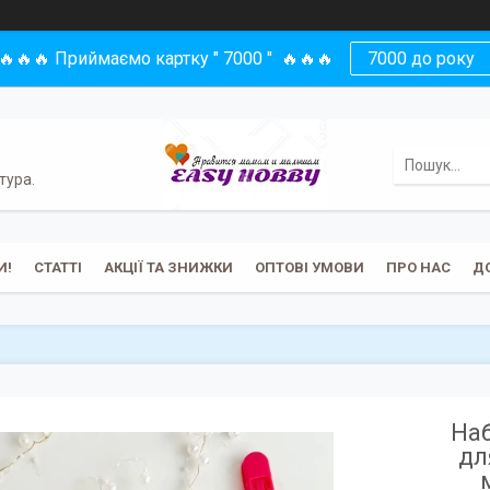
🔥🔥🔥 Приймаємо картку " 7000 " 🔥🔥🔥
7000 до року
тура.
И!
СТАТТІ
АКЦІЇ ТА ЗНИЖКИ
ОПТОВІ УМОВИ
ПРО НАС
Д
Наб
дл