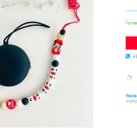
Готов
+3
повер