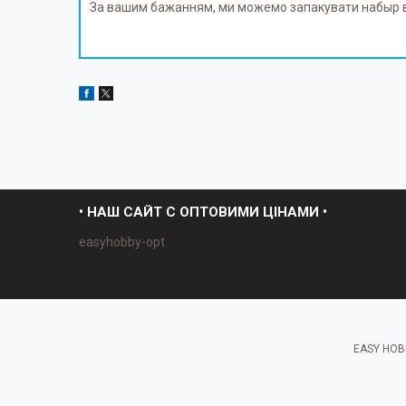
За вашим бажанням, ми можемо запакувати набыр в
• НАШ САЙТ С ОПТОВИМИ ЦІНАМИ •
easyhobby-opt