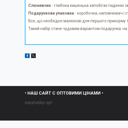
Слюнявчик
- глибока кишенька запобігає падінню їж
Подарункова упаковка
- коробочка, наповнювач і с
Все, що необхідно малюкові для першого прикорму та
Такий набір стане чудовим варіантом подарунка: на х
• НАШ САЙТ С ОПТОВИМИ ЦІНАМИ •
easyhobby-opt