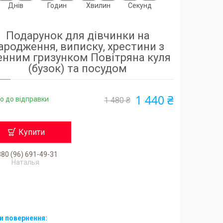
Днів
Годин
Хвилин
Секунд
Подарунок для дівчинки на
ародження, виписку, хрестини з
енним гризунком Повітряна куля
(бузок) та посудом
1 440 ₴
о до відправки
1 480 ₴
Купити
80 (96) 691-49-31
Наталья