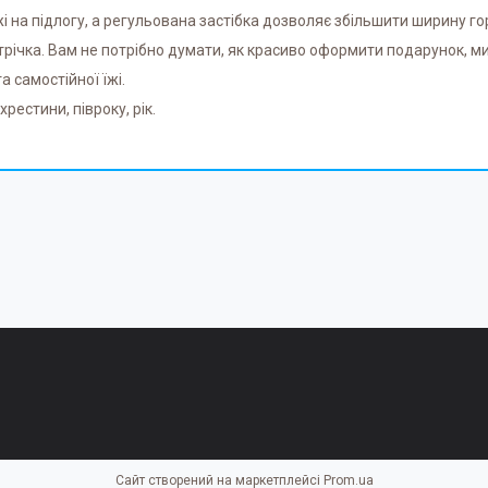
і на підлогу, а регульована застібка дозволяє збільшити ширину г
трічка. Вам не потрібно думати, як красиво оформити подарунок, ми
 самостійної їжі.
рестини, півроку, рік.
Сайт створений на маркетплейсі
Prom.ua