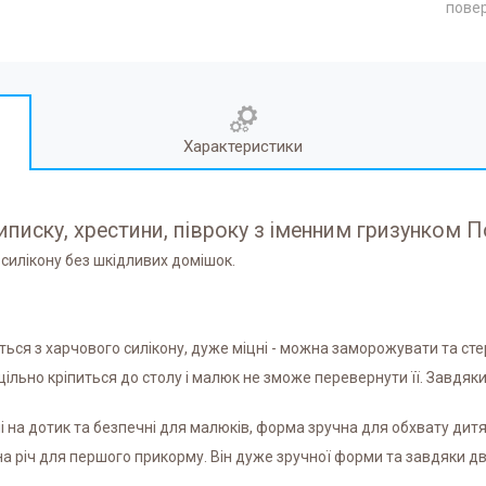
повер
Характеристики
иписку, хрестини, півроку з іменним гризунком 
 силікону без шкідливих домішок.
ються з харчового силікону, дуже міцні - можна заморожувати та ст
а щільно кріпиться до столу і малюк не зможе перевернути її. Завдяк
ні на дотик та безпечні для малюків, форма зручна для обхвату ди
на річ для першого прикорму. Він дуже зручної форми та завдяки д