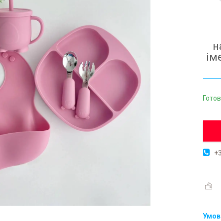
н
ім
Готов
+3