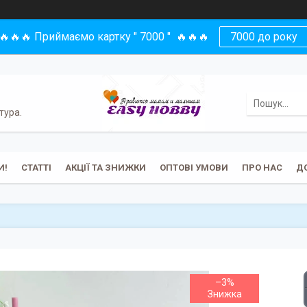
🔥🔥🔥 Приймаємо картку " 7000 " 🔥🔥🔥
7000 до року
тура.
И!
СТАТТІ
АКЦІЇ ТА ЗНИЖКИ
ОПТОВІ УМОВИ
ПРО НАС
Д
–3%