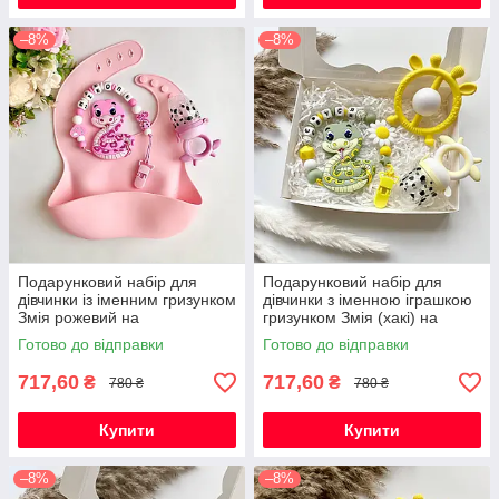
–8%
–8%
Подарунковий набір для
Подарунковий набір для
дівчинки із іменним гризунком
дівчинки з іменною іграшкою
Змія рожевий на
гризунком Змія (хакі) на
народження, хрестини,
виписку, хрестини, півроку
Готово до відправки
Готово до відправки
виписку, півроку
717,60
717,60
₴
₴
780 ₴
780 ₴
Купити
Купити
–8%
–8%