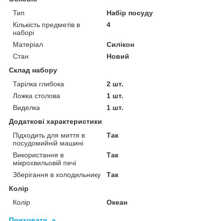
Тип
Набір посуду
Кількість предметів в
4
наборі
Матеріал
Силікон
Стан
Новий
Склад набору
Тарілка глибока
2 шт.
Ложка столова
1 шт.
Виделка
1 шт.
Додаткові характеристики
Підходить для миття в
Так
посудомийній машині
Використання в
Так
мікрохвильовій печі
Зберігання в холодильнику
Так
Колір
Колір
Океан
Приховати