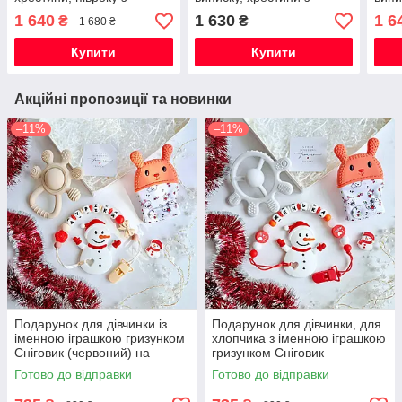
іменним гризунком Зайчик
іменним гризунком
імен
1 640
1 630
1 6
₴
₴
1 680 ₴
круглий (м'ята) для
Космонавт (світло-сірий)
блак
хлопчика
Купити
Купити
Акційні пропозиції та новинки
–11%
–11%
Подарунок для дівчинки із
Подарунок для дівчинки, для
іменною іграшкою гризунком
хлопчика з іменною іграшкою
Сніговик (червоний) на
гризунком Сніговик
Новорічні свята
(червоний) на Новорічні
Готово до відправки
Готово до відправки
свята