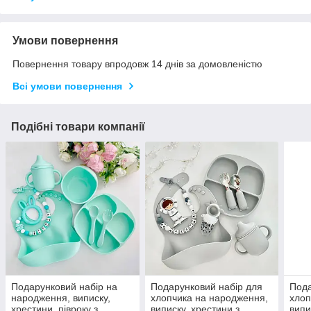
Умови повернення
Повернення товару впродовж 14 днів за домовленістю
Всі умови повернення
Подібні товари компанії
Подарунковий набір на
Подарунковий набір для
Пода
народження, виписку,
хлопчика на народження,
хлоп
хрестини, півроку з
виписку, хрестини з
випи