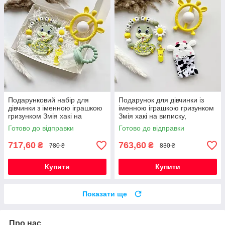
Подарунковий набір для
Подарунок для дівчинки із
дівчинки з іменною іграшкою
іменною іграшкою гризунком
гризунком Змія хакі на
Змія хакі на виписку,
виписку, хрестини, півроку
хрестини, півроку,
Готово до відправки
Готово до відправки
народження
717,60
763,60
₴
₴
780 ₴
830 ₴
Купити
Купити
Показати ще
Про нас