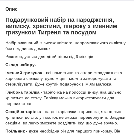
Опис
Подарунковий набір на народження,
виписку, хрестини, півроку з іменним
гризунком Тигреня та посудом
Набір виконаний із високоякісного, непромокаючого силікону
без шкідливих домішок.
Рекомендується для дітей віком від 6 місяців.
Склад набору:
Іменний гризунок
- всі намистини та літери складаються з
харчового силікону, дуже міцні - можна заморожувати та
стерилізувати. Дуже крутий подарунок з ім'ям малюка.
Глибока тарілка
- тарілочка на присосці знизу, яка щільно
кріпиться до столу. Тарілку можна використовувати для
перших страв.
Секційна тарілка
- на дні тарілочки є присоска, яка щільно
кріпиться до столу і малюк не зможе перевернути її. Завдяки
секціям, ви легко зможете розділити їжу, що дуже зручно.
Поїльник
- дуже необхідна річ для першого прикорму. Він