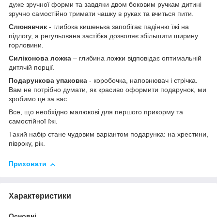
дуже зручної форми та завдяки двом боковим ручкам дитині
зручно самостійно тримати чашку в руках та вчиться пити.
Слюнявчик
- глибока кишенька запобігає падінню їжі на
підлогу, а регульована застібка дозволяє збільшити ширину
горловини.
Силіконова ложка
– глибина ложки відповідає оптимальній
дитячій порції.
Подарункова упаковка
- коробочка, наповнювач і стрічка.
Вам не потрібно думати, як красиво оформити подарунок, ми
зробимо це за вас.
Все, що необхідно малюкові для першого прикорму та
самостійної їжі.
Такий набір стане чудовим варіантом подарунка: на хрестини,
півроку, рік.
Приховати
Характеристики
Основні