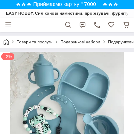
🔥🔥🔥 Приймаємо картку " 7000 " 🔥🔥🔥
EASY HOBBY. Силіконові намистини, прорізувачі, фурнітура
Товари та послуги
Подарункові набори
Подарунковий
–2%