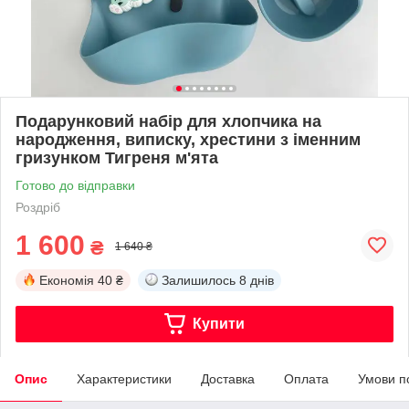
Подарунковий набір для хлопчика на
народження, виписку, хрестини з іменним
гризунком Тигреня м'ята
Готово до відправки
Роздріб
1 600
₴
1 640 ₴
Економія
40 ₴
Залишилось
8 днів
Купити
Опис
Характеристики
Доставка
Оплата
Умови п