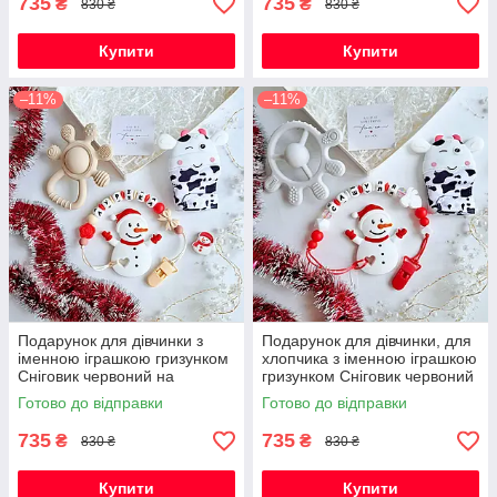
735
735
₴
₴
830 ₴
830 ₴
Купити
Купити
–11%
–11%
Подарунок для дівчинки з
Подарунок для дівчинки, для
іменною іграшкою гризунком
хлопчика з іменною іграшкою
Сніговик червоний на
гризунком Сніговик червоний
Новорічні свята
на Новорічні свята
Готово до відправки
Готово до відправки
735
735
₴
₴
830 ₴
830 ₴
Купити
Купити