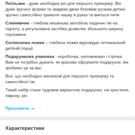
Поїльник
- дуже необхідна річ для першого прикорму. Він
дуже зручної форми та завдяки двом боковим ручкам дитині
зручно самостійно тримати чашку в руках та вчиться пити.
Слюнявчик
- глибока кишенька запобігає падінню їжі на
підлогу, а регульована застібка дозволяє збільшити ширину
горловини.
Силіконова ложка
– глибина ложки відповідає оптимальній
дитячій порції.
Подарункова упаковка
- коробочка, наповнювач і стрічка.
Вам не потрібно думати, як красиво оформити подарунок, ми
зробимо це за вас.
Все, що необхідно малюкові для першого прикорму та
самостійної їжі.
Такий набір стане чудовим варіантом подарунка: на хрестини,
півроку, рік.
Приховати
Характеристики