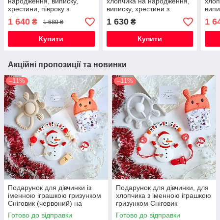
народження, виписку,
хлопчика на народження,
хлоп
хрестини, півроку з
виписку, хрестини з
випи
іменним гризунком Зайчик
іменним гризунком
імен
1 640
1 630
1 6
₴
₴
1 680 ₴
круглий (м'ята) для
Космонавт (світло-сірий)
блак
хлопчика
Купити
Купити
Акційні пропозиції та новинки
–11%
–11%
Подарунок для дівчинки із
Подарунок для дівчинки, для
іменною іграшкою гризунком
хлопчика з іменною іграшкою
Сніговик (червоний) на
гризунком Сніговик
Новорічні свята
(червоний) на Новорічні
Готово до відправки
Готово до відправки
свята