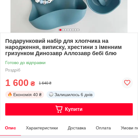
Подарунковий набір для хлопчика на
народження, виписку, хрестини з іменним
гризунком Динозавр Аллозавр бебі блю
Готово до відправки
Роздріб
1 600
₴
1 640 ₴
Економія
40 ₴
Залишилось
6 днів
Купити
Опис
Характеристики
Доставка
Оплата
Умови п