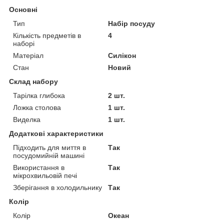
Основні
Тип
Набір посуду
Кількість предметів в
4
наборі
Матеріал
Силікон
Стан
Новий
Склад набору
Тарілка глибока
2 шт.
Ложка столова
1 шт.
Виделка
1 шт.
Додаткові характеристики
Підходить для миття в
Так
посудомийній машині
Використання в
Так
мікрохвильовій печі
Зберігання в холодильнику
Так
Колір
Колір
Океан