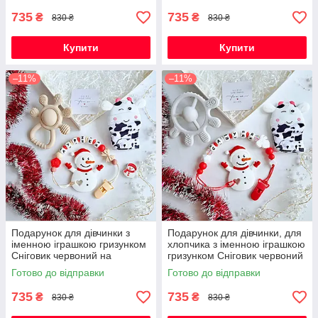
735
735
₴
₴
830 ₴
830 ₴
Купити
Купити
–11%
–11%
Подарунок для дівчинки з
Подарунок для дівчинки, для
іменною іграшкою гризунком
хлопчика з іменною іграшкою
Сніговик червоний на
гризунком Сніговик червоний
Новорічні свята
на Новорічні свята
Готово до відправки
Готово до відправки
735
735
₴
₴
830 ₴
830 ₴