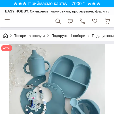
🔥🔥🔥 Приймаємо картку " 7000 " 🔥🔥🔥
EASY HOBBY. Силіконові намистини, прорізувачі, фурнітура
Товари та послуги
Подарункові набори
Подарунковий
–2%