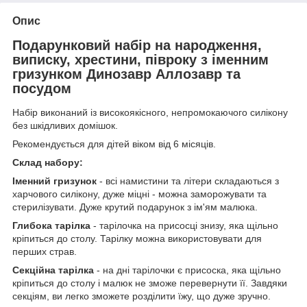
Опис
Подарунковий набір на народження,
виписку, хрестини, півроку з іменним
гризунком Динозавр Аллозавр та
посудом
Набір виконаний із високоякісного, непромокаючого силікону
без шкідливих домішок.
Рекомендується для дітей віком від 6 місяців.
Склад набору:
Іменний гризунок
- всі намистини та літери складаються з
харчового силікону, дуже міцні - можна заморожувати та
стерилізувати. Дуже крутий подарунок з ім'ям малюка.
Глибока тарілка
- тарілочка на присосці знизу, яка щільно
кріпиться до столу. Тарілку можна використовувати для
перших страв.
Секційна тарілка
- на дні тарілочки є присоска, яка щільно
кріпиться до столу і малюк не зможе перевернути її. Завдяки
секціям, ви легко зможете розділити їжу, що дуже зручно.