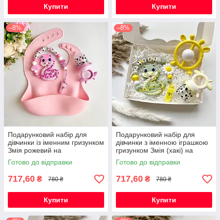
Купити
Купити
–8%
–8%
Подарунковий набір для
Подарунковий набір для
дівчинки із іменним гризунком
дівчинки з іменною іграшкою
Змія рожевий на
гризунком Змія (хакі) на
народження, хрестини,
виписку, хрестини, півроку
Готово до відправки
Готово до відправки
виписку, півроку
717,60
717,60
₴
₴
780 ₴
780 ₴
Купити
Купити