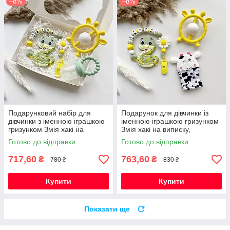
–8%
–8%
Подарунковий набір для
Подарунок для дівчинки із
дівчинки з іменною іграшкою
іменною іграшкою гризунком
гризунком Змія хакі на
Змія хакі на виписку,
виписку, хрестини, півроку
хрестини, півроку,
Готово до відправки
Готово до відправки
народження
717,60
763,60
₴
₴
780 ₴
830 ₴
Купити
Купити
Показати ще