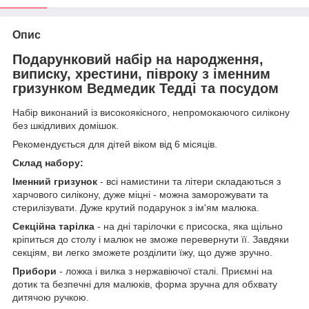
Опис
Подарунковий набір на народження,
виписку, хрестини, півроку з іменним
гризунком Ведмедик Тедді та посудом
Набір виконаний із високоякісного, непромокаючого силікону
без шкідливих домішок.
Рекомендується для дітей віком від 6 місяців.
Склад набору:
Іменний гризунок
- всі намистини та літери складаються з
харчового силікону, дуже міцні - можна заморожувати та
стерилізувати. Дуже крутий подарунок з ім'ям малюка.
Секційна тарілка
- на дні тарілочки є присоска, яка щільно
кріпиться до столу і малюк не зможе перевернути її. Завдяки
секціям, ви легко зможете розділити їжу, що дуже зручно.
Прибори
- ложка і вилка з нержавіючої сталі. Приємні на
дотик та безпечні для малюків, форма зручна для обхвату
дитячою ручкою.