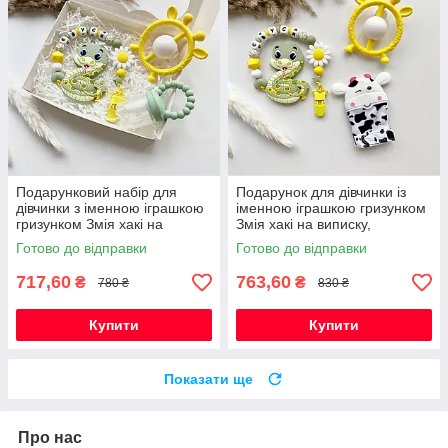
Подарунковий набір для
Подарунок для дівчинки із
дівчинки з іменною іграшкою
іменною іграшкою гризунком
гризунком Змія хакі на
Змія хакі на виписку,
виписку, хрестини, півроку
хрестини, півроку,
Готово до відправки
Готово до відправки
народження
717,60
763,60
₴
₴
780 ₴
830 ₴
Купити
Купити
Показати ще
Про нас