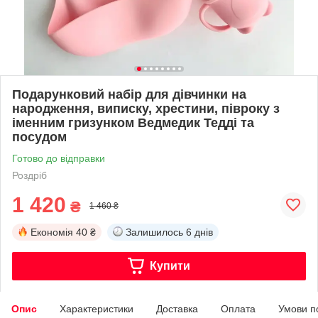
Подарунковий набір для дівчинки на
народження, виписку, хрестини, півроку з
іменним гризунком Ведмедик Тедді та
посудом
Готово до відправки
Роздріб
1 420
₴
1 460 ₴
Економія
40 ₴
Залишилось
6 днів
Купити
Опис
Характеристики
Доставка
Оплата
Умови п