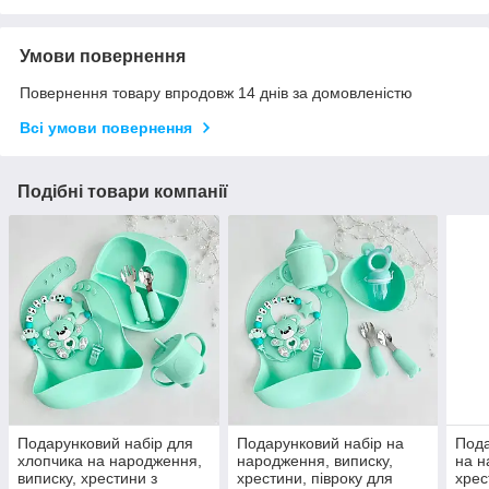
Умови повернення
Повернення товару впродовж 14 днів за домовленістю
Всі умови повернення
Подібні товари компанії
Подарунковий набір для
Подарунковий набір на
Пода
хлопчика на народження,
народження, виписку,
на н
виписку, хрестини з
хрестини, півроку для
хрес