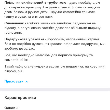
Поїльник силіконовий з трубочкою
- дуже необхідна річ
для першого прикорму. Він дуже зручної форми та завдяки
двом боковим ручкам дитині зручно самостійно тримати
чашку в руках та вчиться пити.
Слюнявчик
- глибока кишенька запобігає падінню їжі на
підлогу, а регульована застібка дозволяє збільшити ширину
горловини.
Подарункова упаковка
- коробочка, наповнювач і стрічка.
Вам не потрібно думати, як красиво оформити подарунок, ми
зробимо це за вас.
Все, що необхідно малюкові для першого прикорму та
самостійної їжі.
Такий набір стане чудовим варіантом подарунка: на хрестини,
півроку, рік.
Приховати
Характеристики
Основні