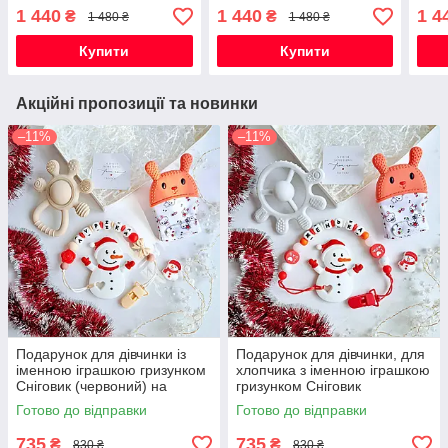
іменним гризунком
хлопчика з іменним
гриз
1 440
1 440
1 4
₴
₴
1 480 ₴
1 480 ₴
Ведмедик Тедді (м'ята) та
гризунком Ведмедик Тедді
(роз
посудом
м'ята
Купити
Купити
Акційні пропозиції та новинки
–11%
–11%
Подарунок для дівчинки із
Подарунок для дівчинки, для
іменною іграшкою гризунком
хлопчика з іменною іграшкою
Сніговик (червоний) на
гризунком Сніговик
Новорічні свята
(червоний) на Новорічні
Готово до відправки
Готово до відправки
свята
735
735
₴
₴
830 ₴
830 ₴