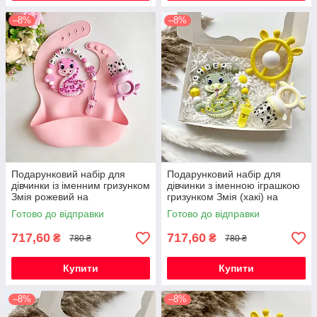
–8%
–8%
Подарунковий набір для
Подарунковий набір для
дівчинки із іменним гризунком
дівчинки з іменною іграшкою
Змія рожевий на
гризунком Змія (хакі) на
народження, хрестини,
виписку, хрестини, півроку
Готово до відправки
Готово до відправки
виписку, півроку
717,60
717,60
₴
₴
780 ₴
780 ₴
Купити
Купити
–8%
–8%