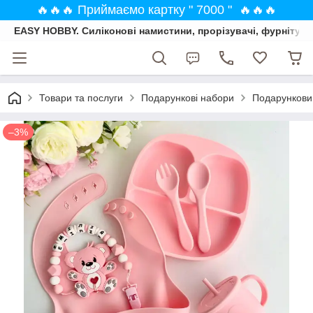
🔥🔥🔥 Приймаємо картку " 7000 " 🔥🔥🔥
EASY HOBBY. Силіконові намистини, прорізувачі, фурнітура
Товари та послуги
Подарункові набори
Подарунковий
–3%