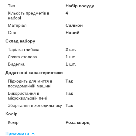
Тип
Набір посуду
Кількість предметів в
4
наборі
Матеріал
Силікон
Стан
Новий
Склад набору
Тарілка глибока
2 шт.
Ложка столова
1 шт.
Виделка
1 шт.
Додаткові характеристики
Підходить для миття в
Так
посудомийній машині
Використання в
Так
мікрохвильовій печі
Зберігання в холодильнику
Так
Колір
Колір
Роза кварц
Приховати