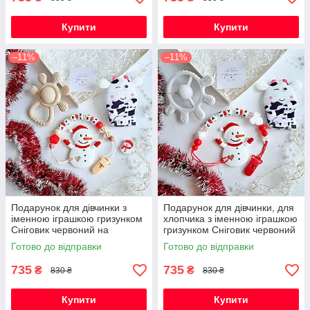
Купити
Купити
–11%
–11%
Подарунок для дівчинки з
Подарунок для дівчинки, для
іменною іграшкою гризунком
хлопчика з іменною іграшкою
Сніговик червоний на
гризунком Сніговик червоний
Новорічні свята
на Новорічні свята
Готово до відправки
Готово до відправки
735
735
₴
₴
830 ₴
830 ₴
Купити
Купити