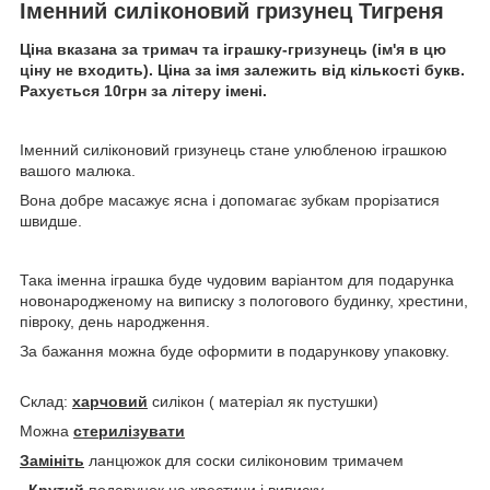
Іменний силіконовий гризунец Тигреня
Ціна вказана за тримач та іграшку-гризунець (ім'я в цю
ціну не входить). Ціна за імя залежить від кількості букв.
Рахується 10грн за літеру імені.
Іменний силіконовий гризунець стане улюбленою іграшкою
вашого малюка.
Вона добре масажує ясна і допомагає зубкам прорізатися
швидше.
Така іменна іграшка буде чудовим варіантом для подарунка
новонародженому на виписку з пологового будинку, хрестини,
півроку, день народження.
За бажання можна буде оформити в подарункову упаковку.
Склад:
харчовий
силікон ( матеріал як пустушки)
Можна
стерилізувати
Замініть
ланцюжок для соски силіконовим тримачем