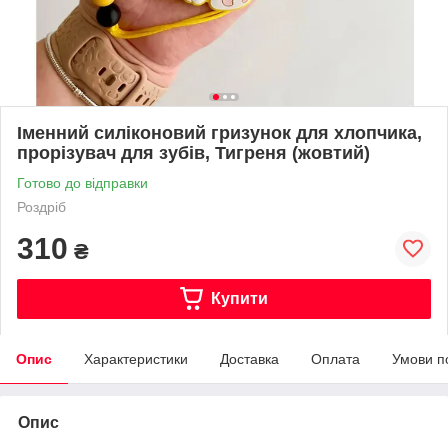
Іменний силіконовий гризунок для хлопчика,
прорізувач для зубів, Тигреня (жовтий)
Готово до відправки
Роздріб
310
₴
Купити
Опис
Характеристики
Доставка
Оплата
Умови п
Опис