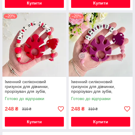
Купити
Купити
–20%
–20%
Іменний силіконовий
Іменний силіконовий
гризунок для дівчинки,
гризунок для дівчинки,
прорізувач для зубів,
прорізувач для зубів,
Монстера (червоний)
Монстера (винний)
Готово до відправки
Готово до відправки
248
248
₴
₴
310 ₴
310 ₴
Купити
Купити