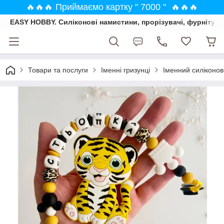
🔥🔥🔥 Приймаємо картку " 7000 " 🔥🔥🔥
EASY HOBBY. Силіконові намистини, прорізувачі, фурнітура
Товари та послуги
Іменні гризунці
Іменний силіконов