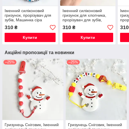
Іменний силіконовий
Іменний силіконовий
Імен
гризунок, прорізувач для
гризунок для хлопчика,
гриз
зубів, Машинка сіра
прорізувач для зубів,
прор
гоночна
Зайчик Банні (блакитний)
Зайч
310
310
310
₴
₴
Купити
Купити
Акційні пропозиції та новинки
–25%
–25%
Гризунець Сніговик, Іменний
Гризунець Сніговик, Іменний