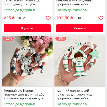
силіконовий гризунець,
силіконовий гризунець,
прорізувач для зубів
прорізувач для зубів
Готово до відправки
Готово до відправки
225
232,50
₴
₴
300 ₴
310 ₴
Купити
Купити
–20%
–20%
Іменний силіконовий
Іменний силіконовий
гризунок для дівчинки або
гризунок для хлопчика,
хлопчика, прорізувач для
прорізувач для зубів,
зубів, котик Фелікс (сірий)
Космонавт (м'ята)
Готово до відправки
Готово до відправки