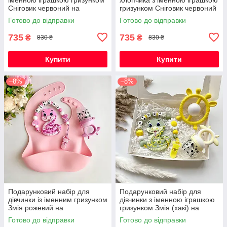
Сніговик червоний на
гризунком Сніговик червоний
Новорічні свята
на Новорічні свята
Готово до відправки
Готово до відправки
735
735
₴
₴
830 ₴
830 ₴
Купити
Купити
–8%
–8%
Подарунковий набір для
Подарунковий набір для
дівчинки із іменним гризунком
дівчинки з іменною іграшкою
Змія рожевий на
гризунком Змія (хакі) на
народження, хрестини,
виписку, хрестини, півроку
Готово до відправки
Готово до відправки
виписку, півроку