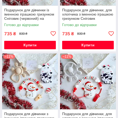
Подарунок для дівчинки із
Подарунок для дівчинки, для
іменною іграшкою гризунком
хлопчика з іменною іграшкою
Сніговик (червоний) на
гризунком Сніговик
Новорічні свята
(червоний) на Новорічні
Готово до відправки
Готово до відправки
свята
735
735
₴
₴
830 ₴
830 ₴
Купити
Купити
–11%
–11%
Подарунок для дівчинки з
Подарунок для дівчинки, для
іменною іграшкою гризунком
хлопчика з іменною іграшкою