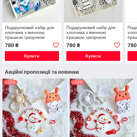
Подарунковий набір для
Подарунковий набір для
Пода
хлопчика з іменною
хлопчика з іменною
хлоп
іграшкою гризунком
іграшкою гризунком
ігра
Зайчик Банні (блакитний)
Космонавт світло-сірий на
Зайч
780
780
780
₴
₴
на виписку, хрестини
виписку, хрестини, півроку
випи
Купити
Купити
Акційні пропозиції та новинки
–11%
–11%