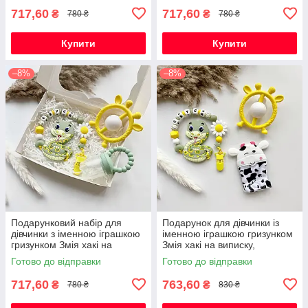
717,60
717,60
₴
₴
780 ₴
780 ₴
Купити
Купити
–8%
–8%
Подарунковий набір для
Подарунок для дівчинки із
дівчинки з іменною іграшкою
іменною іграшкою гризунком
гризунком Змія хакі на
Змія хакі на виписку,
виписку, хрестини, півроку
хрестини, півроку,
Готово до відправки
Готово до відправки
народження
717,60
763,60
₴
₴
780 ₴
830 ₴