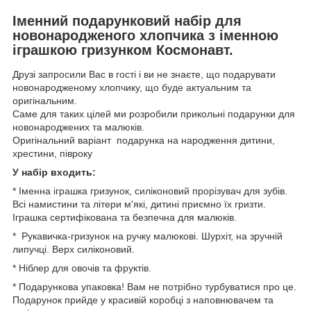
Іменний подарунковий набір для
новонародженого хлопчика з іменною
іграшкою гризунком Космонавт.
Друзі запросили Вас в гості і ви не знаєте, що подарувати
новонародженому хлопчику, що буде актуальним та
оригінальним.
Саме для таких цілей ми розробили прикольні подарунки для
новонароджених та малюків.
Оригінальний варіант подарунка на народження дитини,
хрестини, півроку
У набір входить:
* Іменна іграшка гризунок, силіконовий прорізувач для зубів.
Всі намистини та літери м'які, дитині приємно їх гризти.
Іграшка сертифікована та безпечна для малюків.
* Рукавичка-гризунок на ручку малюкові. Шурхіт, на зручній
липучці. Верх силіконовий.
* Ніблер для овочів та фруктів.
* Подарункова упаковка! Вам не потрібно турбуватися про це.
Подарунок прийде у красивій коробці з наповнювачем та