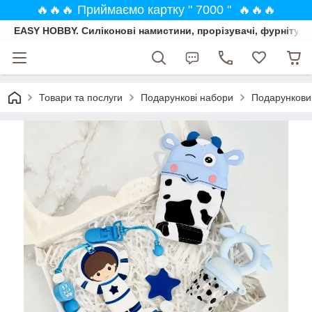
🔥🔥🔥 Приймаємо картку " 7000 " 🔥🔥🔥
EASY HOBBY. Силіконові намистини, прорізувачі, фурнітура
Товари та послуги
Подарункові набори
Подарунковий