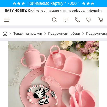
🔥🔥🔥 Приймаємо картку " 7000 " 🔥🔥🔥
EASY HOBBY. Силіконові намистини, прорізувачі, фурнітура
Товари та послуги
Подарункові набори
Подарунковий