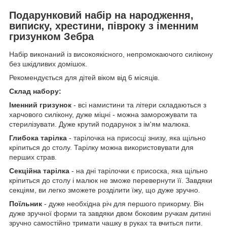
Подарунковий набір на народження,
виписку, хрестини, півроку з іменним
гризунком Зебра
Набір виконаний із високоякісного, непромокаючого силікону
без шкідливих домішок.
Рекомендується для дітей віком від 6 місяців.
Склад набору:
Іменний гризунок
- всі намистини та літери складаються з
харчового силікону, дуже міцні - можна заморожувати та
стерилізувати. Дуже крутий подарунок з ім'ям малюка.
Глибока тарілка
- тарілочка на присосці знизу, яка щільно
кріпиться до столу. Тарілку можна використовувати для
перших страв.
Секційна тарілка
- на дні тарілочки є присоска, яка щільно
кріпиться до столу і малюк не зможе перевернути її. Завдяки
секціям, ви легко зможете розділити їжу, що дуже зручно.
Поїльник
- дуже необхідна річ для першого прикорму. Він
дуже зручної форми та завдяки двом боковим ручкам дитині
зручно самостійно тримати чашку в руках та вчиться пити.