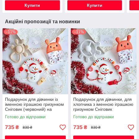
дівч
Купити
Купити
Акційні пропозиції та новинки
–11%
–11%
Подарунок для дівчинки із
Подарунок для дівчинки, для
іменною іграшкою гризунком
хлопчика з іменною іграшкою
Сніговик (червоний) на
гризунком Сніговик
Новорічні свята
(червоний) на Новорічні
Готово до відправки
Готово до відправки
свята
735
735
₴
₴
830 ₴
830 ₴