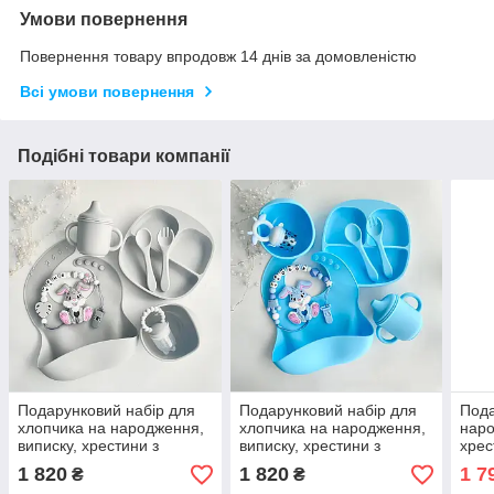
Умови повернення
Повернення товару впродовж 14 днів за домовленістю
Всі умови повернення
Подібні товари компанії
Подарунковий набір для
Подарунковий набір для
Пода
хлопчика на народження,
хлопчика на народження,
наро
виписку, хрестини з
виписку, хрестини з
хрес
іменним гризунком Зайчик
іменним гризунком Зайчик
імен
1 820
1 820
1 7
₴
₴
Банні (світло-сірий)
Банні (бебі блю)
Монс