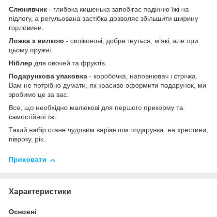
Слюнявчик
- глибока кишенька запобігає падінню їжі на
підлогу, а регульована застібка дозволяє збільшити ширину
горловини.
Ложка з вилкою
- силіконові, добре гнуться, м'які, але при
цьому пружні.
Ніблер
для овочей та фруктів.
Подарункова упаковка
- коробочка, наповнювач і стрічка.
Вам не потрібно думати, як красиво оформити подарунок, ми
зробимо це за вас.
Все, що необхідно малюкові для першого прикорму та
самостійної їжі.
Такий набір стане чудовим варіантом подарунка: на хрестини,
півроку, рік.
Приховати
Характеристики
Основні