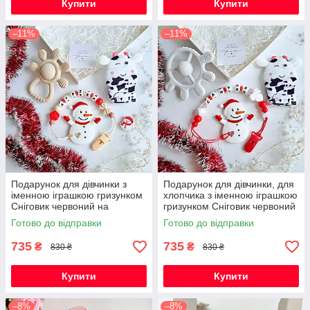
Купити
Купити
–11%
–11%
Подарунок для дівчинки з
Подарунок для дівчинки, для
іменною іграшкою гризунком
хлопчика з іменною іграшкою
Сніговик червоний на
гризунком Сніговик червоний
Новорічні свята
на Новорічні свята
Готово до відправки
Готово до відправки
735
735
₴
₴
830 ₴
830 ₴
Купити
Купити
–8%
–8%