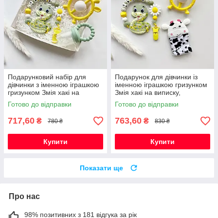
Подарунковий набір для
Подарунок для дівчинки із
дівчинки з іменною іграшкою
іменною іграшкою гризунком
гризунком Змія хакі на
Змія хакі на виписку,
виписку, хрестини, півроку
хрестини, півроку,
Готово до відправки
Готово до відправки
народження
717,60
763,60
₴
₴
780 ₴
830 ₴
Купити
Купити
Показати ще
Про нас
98% позитивних з 181 відгука за рік