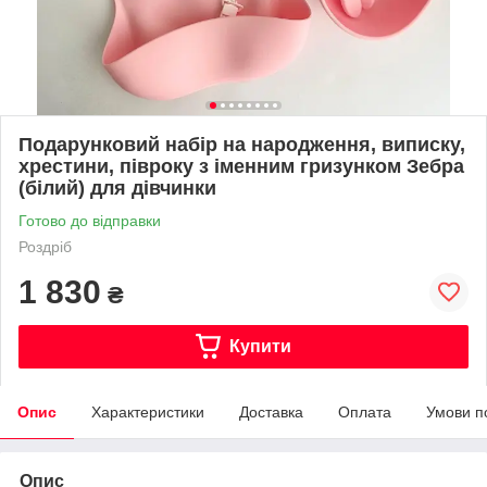
Подарунковий набір на народження, виписку,
хрестини, півроку з іменним гризунком Зебра
(білий) для дівчинки
Готово до відправки
Роздріб
1 830
₴
Купити
Опис
Характеристики
Доставка
Оплата
Умови п
Опис