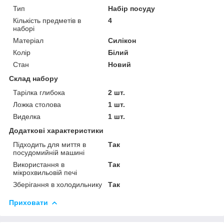
Тип
Набір посуду
Кількість предметів в
4
наборі
Матеріал
Силікон
Колір
Білий
Стан
Новий
Склад набору
Тарілка глибока
2 шт.
Ложка столова
1 шт.
Виделка
1 шт.
Додаткові характеристики
Підходить для миття в
Так
посудомийній машині
Використання в
Так
мікрохвильовій печі
Зберігання в холодильнику
Так
Приховати