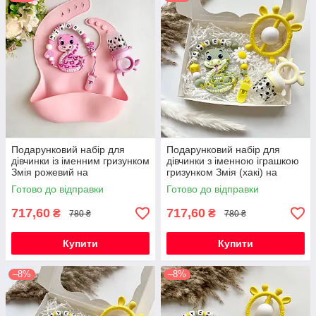
Подарунковий набір для
Подарунковий набір для
дівчинки із іменним гризунком
дівчинки з іменною іграшкою
Змія рожевий на
гризунком Змія (хакі) на
народження, хрестини,
виписку, хрестини, півроку
Готово до відправки
Готово до відправки
виписку, півроку
717,60
717,60
₴
₴
780 ₴
780 ₴
Купити
Купити
–8%
–8%