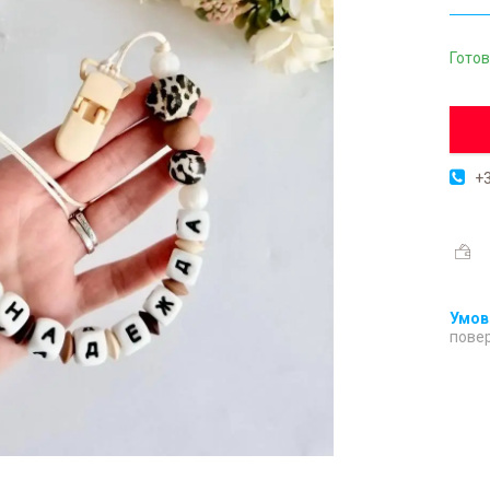
Готов
+3
повер