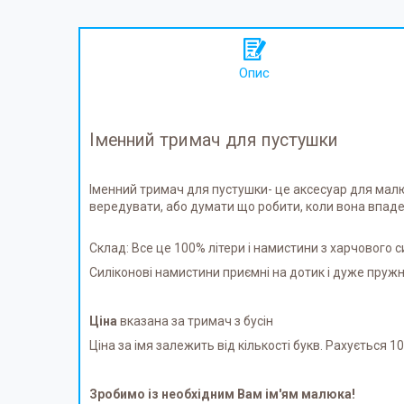
Опис
Іменний тримач для пустушки
Іменний тримач для пустушки- це аксесуар для малю
вередувати, або думати що робити, коли вона впаде 
Склад: Все це 100% літери і намистини з харчового си
Силіконові намистини приємні на дотик і дуже пружні
Ціна
вказана за тримач з бусін
Ціна за імя залежить від кількості букв. Рахується 10г
Зробимо із необхідним Вам ім'ям малюка!