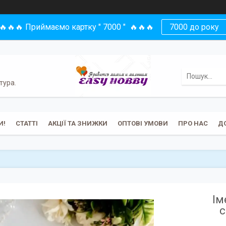
🔥🔥🔥 Приймаємо картку " 7000 " 🔥🔥🔥
7000 до року
тура.
И!
СТАТТІ
АКЦІЇ ТА ЗНИЖКИ
ОПТОВІ УМОВИ
ПРО НАС
Д
Ім
с