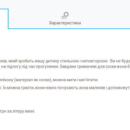
Характеристики
ків, який зробить вашу дитину стильною і неповторною. Ви не буд
на підлогу під час прогулянки. Завдяки тримачеві для соски вона 
лікону (матеріал як соски), можна мити і кип'ятити.
. Їх можна гризти, вони ніжно почухають ясна малюків і допоможуть
рн за літеру імені.