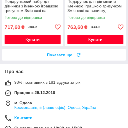
Подарунковий набір для
Подарунок для дівчинки із
дівчинки з іменною іграшкою
іменною іграшкою гризунком
гризунком Змія хакі на
Змія хакі на виписку,
виписку, хрестини, півроку
хрестини, півроку,
Готово до відправки
Готово до відправки
народження
717,60
763,60
₴
₴
780 ₴
830 ₴
Купити
Купити
Показати ще
Про нас
98% позитивних з 181 відгука за рік
Працює з 29.12.2016
м. Одеса
Космонавтів, 5 (лише офіс), Одеса, Україна
Контакти
Сьогодні працює з 10:00 до 15:00