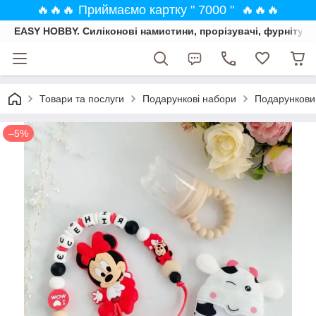
🔥🔥🔥 Приймаємо картку " 7000 " 🔥🔥🔥
EASY HOBBY. Силіконові намистини, прорізувачі, фурнітура
Товари та послуги
Подарункові набори
Подарунковий
–5%