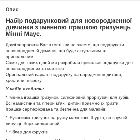
Опис
Набір подарунковий для новородженної
дівчинки з іменною іграшкою гризунець
Мінні Маус.
Друзі запросили Вас в гості і ви не знаєте, що подарувати
новонародженій дівчинці, що буде актуальним та
оригінальним.
Саме для таких цілей ми розробили прикольні подарунки для
новонароджених та малюків.
Оригінальний варіант подарунку на народження дитини,
хрестини, півроку.
У набір входить:
* Іменна іграшка гризунок, силіконовий прорізувач для зубів.
Всі намистини та літери м'які, дитині приємно їх гризти.
Іграшка сертифікована та безпечна для малюків.
* Рукавичка-гризунок на ручку малюкові. Шурхіт, на зручній
липучці. Верх силіконовий.
* Ніблер для фруктів.