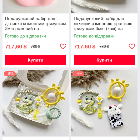
Подарунковий набір для
Подарунковий набір для
дівчинки із іменним гризунком
дівчинки з іменною іграшкою
Змія рожевий на
гризунком Змія (хакі) на
народження, хрестини,
виписку, хрестини, півроку
Готово до відправки
Готово до відправки
виписку, півроку
717,60
717,60
₴
₴
780 ₴
780 ₴
Купити
Купити
–8%
–8%