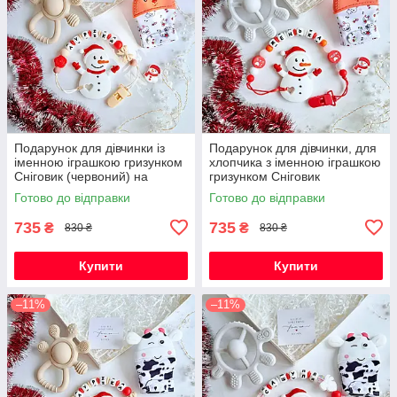
Подарунок для дівчинки із
Подарунок для дівчинки, для
іменною іграшкою гризунком
хлопчика з іменною іграшкою
Сніговик (червоний) на
гризунком Сніговик
Новорічні свята
(червоний) на Новорічні
Готово до відправки
Готово до відправки
свята
735
735
₴
₴
830 ₴
830 ₴
Купити
Купити
–11%
–11%