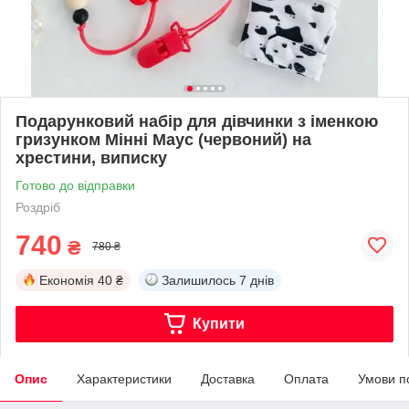
Подарунковий набір для дівчинки з іменкою
гризунком Мінні Маус (червоний) на
хрестини, виписку
Готово до відправки
Роздріб
740
₴
780 ₴
Економія
40 ₴
Залишилось
7 днів
Купити
Опис
Характеристики
Доставка
Оплата
Умови п