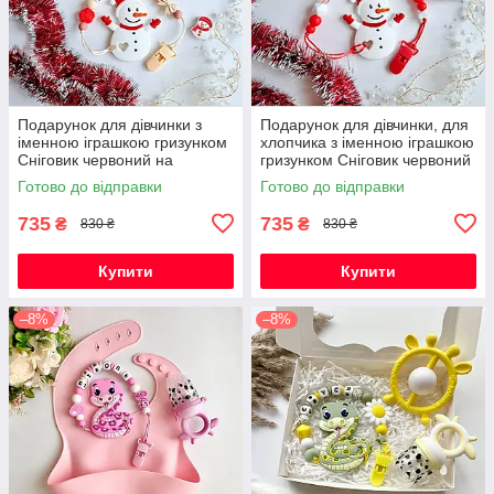
Подарунок для дівчинки з
Подарунок для дівчинки, для
іменною іграшкою гризунком
хлопчика з іменною іграшкою
Сніговик червоний на
гризунком Сніговик червоний
Новорічні свята
на Новорічні свята
Готово до відправки
Готово до відправки
735
735
₴
₴
830 ₴
830 ₴
Купити
Купити
–8%
–8%