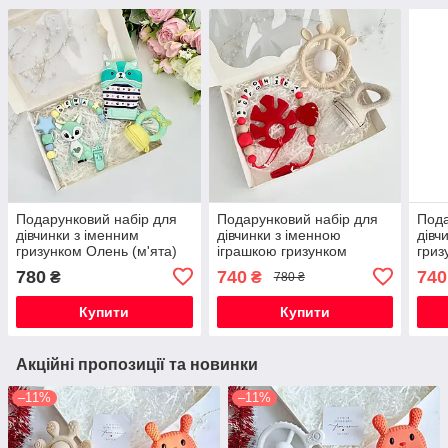
Подарунковий набір для
Подарунковий набір для
Пода
дівчинки з іменним
дівчинки з іменною
дівч
гризунком Олень (м'ята)
іграшкою гризунком
гриз
на хрестини, виписку
Монстера (червоний) на
(бла
780
740
740
₴
₴
780 ₴
виписку, хрестини
випи
Купити
Купити
Акційні пропозиції та новинки
–11%
–11%