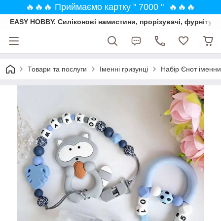
🔥🔥🔥 Приймаємо картку " 7000 " 🔥🔥🔥
EASY HOBBY. Силіконові намистини, прорізувачі, фурнітура
Товари та послуги
Іменні гризунці
Набір Єнот іменни