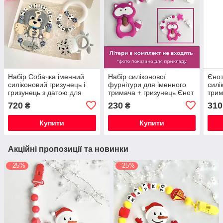
Набір Собачка іменний
Набір силіконової
Єнот
силіконовий гризунець і
фурнітури для іменного
силі
гризунець з датою для
тримача + гризунець Єнот
трим
хлопчика
(малина)
прор
720
230
310
₴
₴
Купити
Купити
Акційні пропозиції та новинки
–25%
–25%