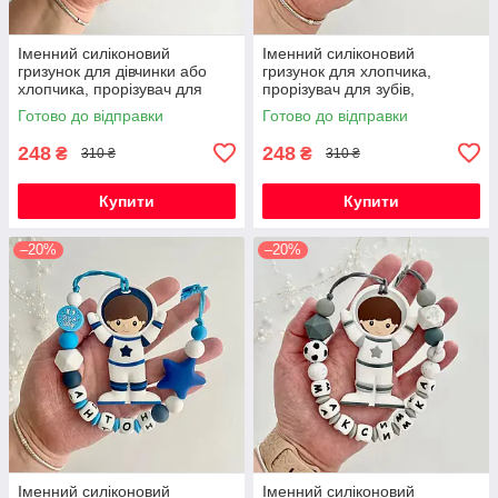
Іменний силіконовий
Іменний силіконовий
гризунок для дівчинки або
гризунок для хлопчика,
хлопчика, прорізувач для
прорізувач для зубів,
зубів, котик Фелікс (сірий)
Космонавт (м'ята)
Готово до відправки
Готово до відправки
248
248
₴
₴
310 ₴
310 ₴
Купити
Купити
–20%
–20%
Іменний силіконовий
Іменний силіконовий