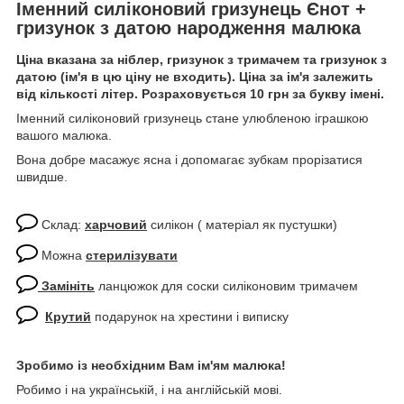
Іменний силіконовий гризунець Єнот +
гризунок з датою народження малюка
Ціна вказана за ніблер, гризунок з тримачем та гризунок з
датою (ім'я в цю ціну не входить). Ціна за ім'я залежить
від кількості літер. Розраховується 10 грн за букву імені.
Іменний силіконовий гризунець стане улюбленою іграшкою
вашого малюка.
Вона добре масажує ясна і допомагає зубкам прорізатися
швидше.
Склад:
харчовий
силікон ( матеріал як пустушки)
Можна
стерилізувати
Замініть
ланцюжок для соски силіконовим тримачем
Крутий
подарунок на хрестини і виписку
Зробимо із необхідним Вам ім'ям малюка!
Робимо і на українській, і на англійській мові.