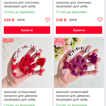
гризунок для хлопчика,
гризунок для хлопчика,
прорізувач для зубів,
прорізувач для зубів,
Космонавт (темно-синій)
Космонавт (світло-сірий)
Готово до відправки
Готово до відправки
248
248
₴
₴
310 ₴
310 ₴
Купити
Купити
–20%
–20%
Іменний силіконовий
Іменний силіконовий
гризунок для дівчинки,
гризунок для дівчинки,
прорізувач для зубів,
прорізувач для зубів,
Монстера (червоний)
Монстера (винний)
Готово до відправки
Готово до відправки