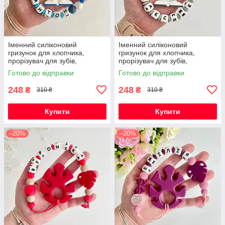
Іменний силіконовий
Іменний силіконовий
гризунок для хлопчика,
гризунок для хлопчика,
прорізувач для зубів,
прорізувач для зубів,
Космонавт (темно-синій)
Космонавт (світло-сірий)
Готово до відправки
Готово до відправки
248
248
₴
₴
310 ₴
310 ₴
Купити
Купити
–20%
–20%