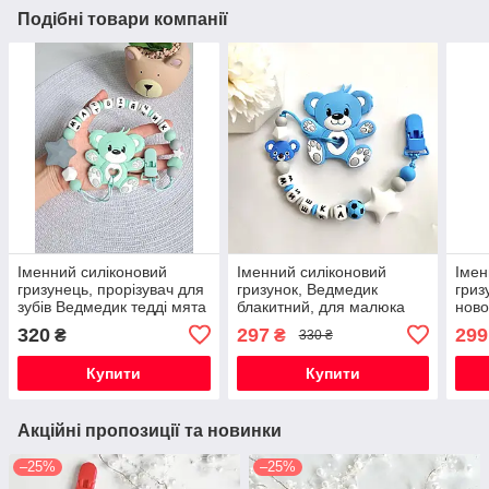
Подібні товари компанії
Іменний силіконовий
Іменний силіконовий
Імен
гризунець, прорізувач для
гризунок, Ведмедик
гриз
зубів Ведмедик тедді мята
блакитний, для малюка
ново
дівч
320
297
299
₴
₴
330 ₴
троя
Купити
Купити
Акційні пропозиції та новинки
–25%
–25%