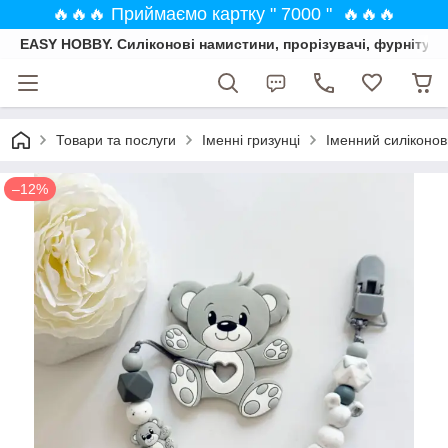
🔥🔥🔥 Приймаємо картку " 7000 " 🔥🔥🔥
EASY HOBBY. Силіконові намистини, прорізувачі, фурнітура
Товари та послуги
Іменні гризунці
Іменний силіконов
–12%