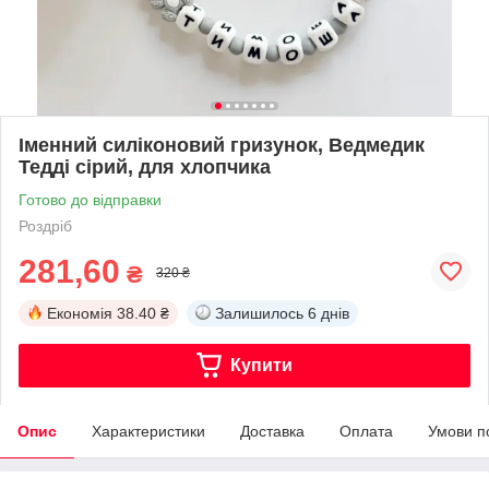
Іменний силіконовий гризунок, Ведмедик
Тедді сірий, для хлопчика
Готово до відправки
Роздріб
281,60
₴
320 ₴
Економія
38.40 ₴
Залишилось
6 днів
Купити
Опис
Характеристики
Доставка
Оплата
Умови п