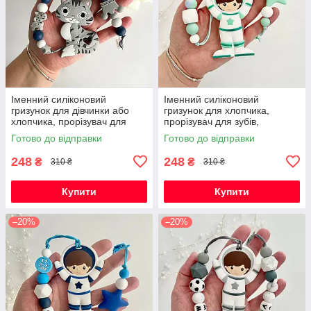
Іменний силіконовий
Іменний силіконовий
гризунок для дівчинки або
гризунок для хлопчика,
хлопчика, прорізувач для
прорізувач для зубів,
зубів, котик Фелікс (сірий)
Космонавт (м'ята)
Готово до відправки
Готово до відправки
248
248
₴
₴
310 ₴
310 ₴
Купити
Купити
–20%
–20%