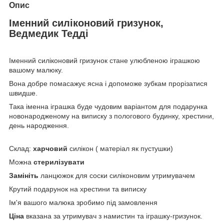
Опис
Іменний силіконовий гризунок,
Ведмедик Тедді
Іменний силіконовий гризунок стане улюбленою іграшкою
вашому малюку.
Вона добре помасажує ясна і допоможе зубкам прорізатися
швидше.
Така іменна іграшка буде чудовим варіантом для подарунка
новонародженому на виписку з пологового будинку, хрестини,
день народження.
Склад:
харчовий
силікон ( матеріал як пустушки)
Можна
стерилізувати
Замініть
ланцюжок для соски силіконовим утримувачем
Крутий подарунок на хрестини та виписку
Ім'я вашого малюка зробимо під замовлення
Ціна
вказана за утримувач з намистин та іграшку-гризунок.