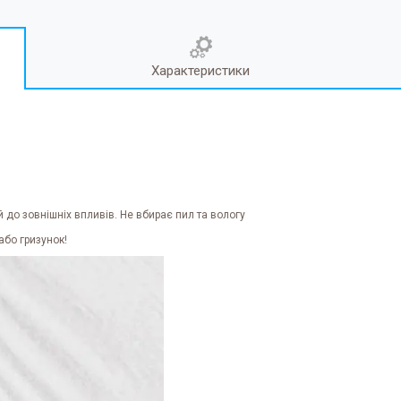
Характеристики
й до зовнішніх впливів. Не вбирає пил та вологу
або гризунок!