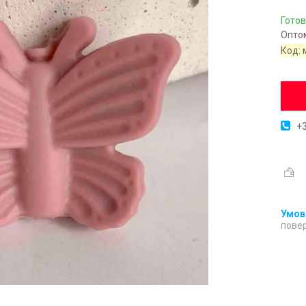
Готов
Оптом
Код:
+3
повер