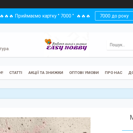
🔥🔥🔥 Приймаємо картку " 7000 " 🔥🔥🔥
7000 до року
тура.
И!
СТАТТІ
АКЦІЇ ТА ЗНИЖКИ
ОПТОВІ УМОВИ
ПРО НАС
Д