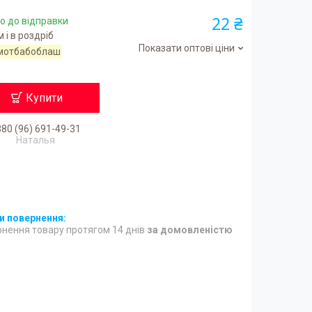
22 ₴
о до відправки
 і в роздріб
Показати оптові ціни
мотбабоблаш
Купити
80 (96) 691-49-31
Наталья
нення товару протягом 14 днів
за домовленістю