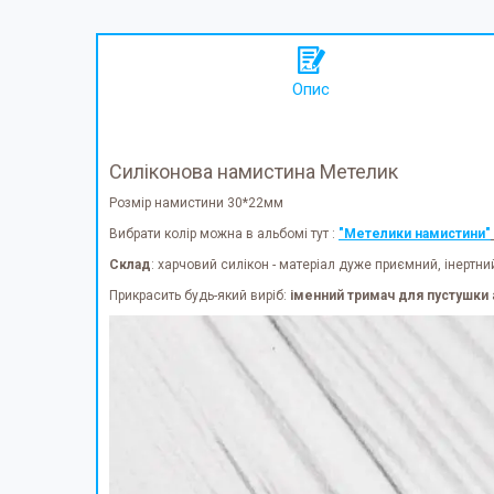
Опис
Силіконова намистина Метелик
Розмір намистини 30*22мм
Вибрати колір можна в альбомі тут :
"Метелики намистини"
Склад
: харчовий силікон - матеріал дуже приємний, інертни
Прикрасить будь-який виріб:
іменний тримач для пустушки