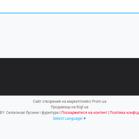
Сайт створений на маркетплейсі
Prom.ua
Продавець на Bigl.ua
EASY HOBBY. Силіконові бусини і фурнітура |
Поскаржитися на контент
|
Політика конфід
Select Language
▼