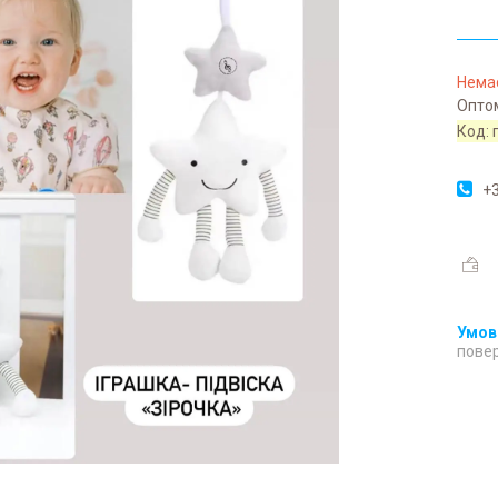
Немає
Оптом
Код:
+3
повер