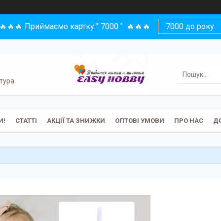
🔥🔥🔥 Приймаємо картку " 7000 " 🔥🔥🔥
7000 до року
тура.
И!
СТАТТІ
АКЦІЇ ТА ЗНИЖКИ
ОПТОВІ УМОВИ
ПРО НАС
Д