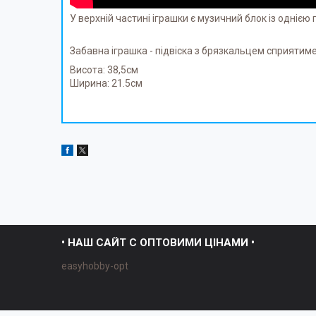
У верхній частині іграшки є музичний блок із однією 
Забавна іграшка - підвіска з брязкальцем сприятиме
Висота: 38,5см
Ширина: 21.5см
• НАШ САЙТ С ОПТОВИМИ ЦІНАМИ •
easyhobby-opt