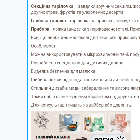
Секційна тарілочка
– завдяки зручним секціям, жор
других страв, фруктів та улюблених десертів.
Глибока тарілка
- тарілочка на присосці знизу, яка
Прибори
- ложка і виделка з нержавіючої сталі. Пр
Все, що необхідно малюкові для першого прикорму та
Особливості :
Можна використовувати в мікрохвильовій печі, посу
Розроблено спеціально для дитячих долонь
Виделка безпечна для малюка
Глибина ложки відповідає оптимальній дитячій порці
Стильний дизайн, модні забарвлення та висока якіс
Такий набір стане чудовим варіантом подарунка: на х
Для консультації пишіть на вайбер або дзвоніть.