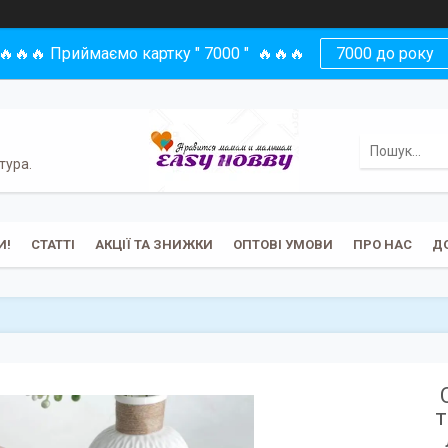
🔥🔥🔥 Приймаємо картку " 7000 " 🔥🔥🔥
7000 до року
тура.
И!
СТАТТІ
АКЦІЇ ТА ЗНИЖКИ
ОПТОВІ УМОВИ
ПРО НАС
Д
т