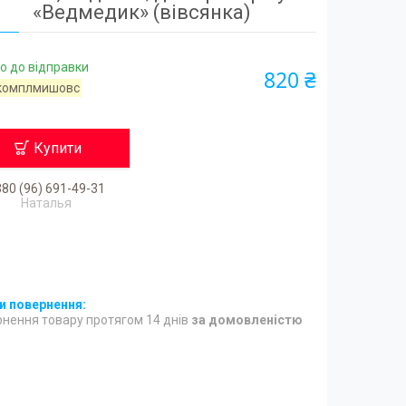
«Ведмедик» (вівсянка)
о до відправки
820 ₴
комплмишовс
Купити
80 (96) 691-49-31
Наталья
нення товару протягом 14 днів
за домовленістю