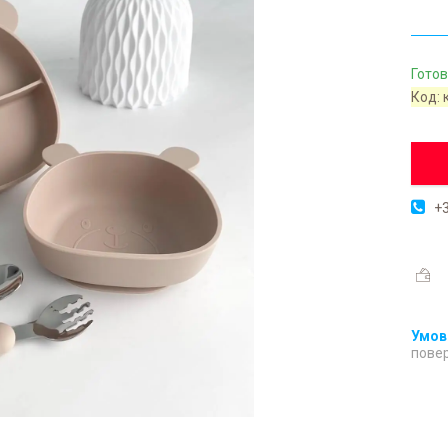
Готов
Код:
+3
повер