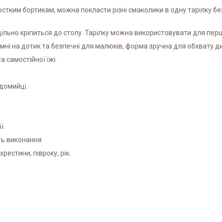
стким бортикам, можна покласти різні смаколики в одну тарілку бе
 щільно кріпиться до столу. Тарілку можна використовувати для пер
иємні на дотик та безпечні для малюків, форма зручна для обхвату 
 самостійної їжі.
домийці.
ї.
ть виконання
рестини, півроку, рік.