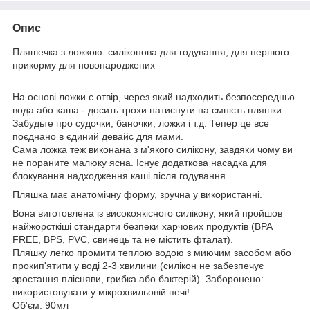
Опис
Пляшечка з ложкою силіконова для годування, для першого
прикорму для новонароджених
На основі ложки є отвір, через який надходить безпосередньо
вода або каша - досить трохи натиснути на ємність пляшки.
Забудьте про судочки, баночки, ложки і т.д. Тепер це все
поєднано в єдиний девайс для мами.
Сама ложка теж виконана з м'якого силікону, завдяки чому ви
не пораните малюку ясна. Існує додаткова насадка для
блокування надходження каші після годування.
Пляшка має анатомічну форму, зручна у використанні.
Вона виготовлена ​​із високоякісного силікону, який пройшов
найжорсткіші стандарти безпеки харчових продуктів (BPA
FREE, BPS, PVC, свинець та не містить фталат).
Пляшку легко промити теплою водою з миючим засобом або
прокип'ятити у воді 2-3 хвилини (силікон не забезпечує
зростання плісняви, грибка або бактерій). Заборонено:
використовувати у мікрохвильовій печі!
Об'єм: 90мл