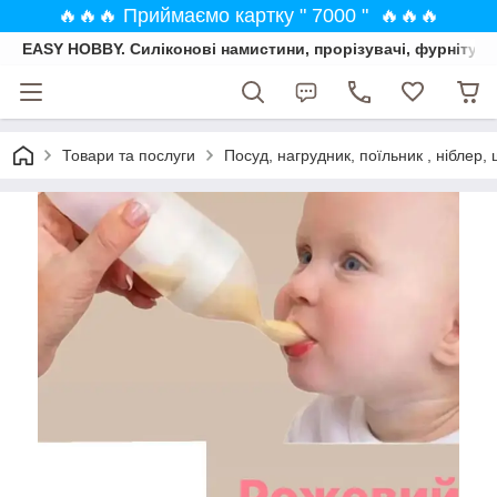
🔥🔥🔥 Приймаємо картку " 7000 " 🔥🔥🔥
EASY HOBBY. Силіконові намистини, прорізувачі, фурнітура
Товари та послуги
Посуд, нагрудник, поїльник , ніблер, 