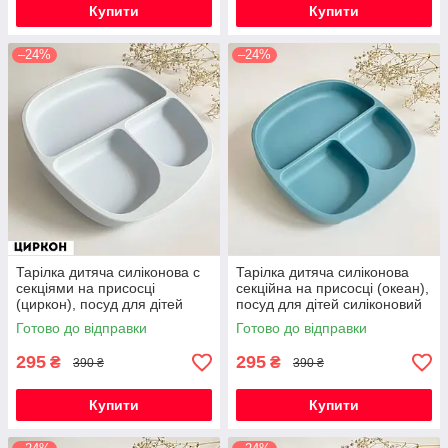
Купити
Купити
–24%
–24%
Тарілка дитяча силіконова с
Тарілка дитяча силіконова
секціями на присосці
секційна на присосці (океан),
(циркон), посуд для дітей
посуд для дітей силіконовий
силіконовий
Готово до відправки
Готово до відправки
295
295
₴
₴
390 ₴
390 ₴
Купити
Купити