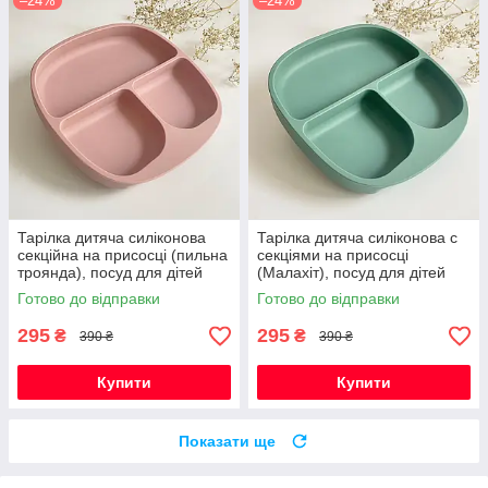
–24%
–24%
Тарілка дитяча силіконова
Тарілка дитяча силіконова с
секційна на присосці (пильна
секціями на присосці
троянда), посуд для дітей
(Малахіт), посуд для дітей
силіконовий
силіконовий
Готово до відправки
Готово до відправки
295
295
₴
₴
390 ₴
390 ₴
Купити
Купити
Показати ще