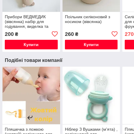
Прибори ВЕДМЕДИК
Поільник силіконовий з
Силі
(вівсянка) набір для
носиком (вівсянка)
для 
годування, виделка та
фрук
ложка з нержавіючої сталі
(вів
200
260
270
₴
₴
Купити
Купити
Подібні товари компанії
Пляшечка з ложкою
Ніблер З Вушками (м'ята) ,
Пляш