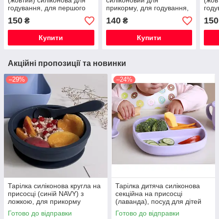
(жовтий) силіконова для
силіконовий для
(жов
годування, для першого
прикорму, для годування,
году
прикорму для
соска для фруктів
прик
150
140
150
₴
₴
новонароджених
нов
Купити
Купити
Акційні пропозиції та новинки
–29%
–24%
Тарілка силіконова кругла на
Тарілка дитяча силіконова
присосці (синій NAVY) з
секційна на присосці
ложкою, для прикорму
(лаванда), посуд для дітей
силіконовий
Готово до відправки
Готово до відправки