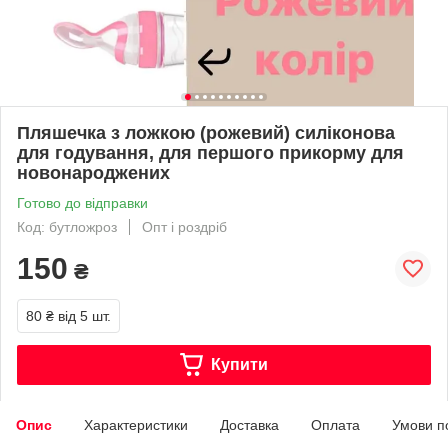
Пляшечка з ложкою (рожевий) силіконова
для годування, для першого прикорму для
новонароджених
Готово до відправки
Код: бутложроз
Опт і роздріб
150
₴
80 ₴
від 5 шт.
Купити
Опис
Характеристики
Доставка
Оплата
Умови п