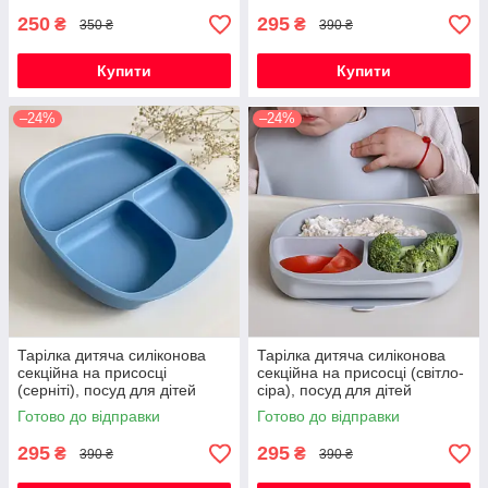
250
295
₴
₴
350 ₴
390 ₴
Купити
Купити
–24%
–24%
Тарілка дитяча силіконова
Тарілка дитяча силіконова
секційна на присосці
секційна на присосці (світло-
(серніті), посуд для дітей
сіра), посуд для дітей
силіконовий
силіконовий
Готово до відправки
Готово до відправки
295
295
₴
₴
390 ₴
390 ₴