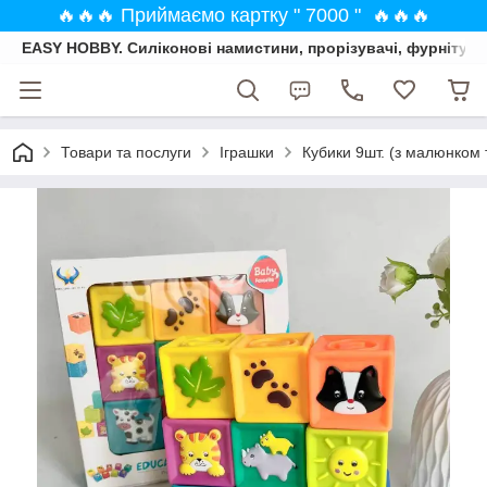
🔥🔥🔥 Приймаємо картку " 7000 " 🔥🔥🔥
EASY HOBBY. Силіконові намистини, прорізувачі, фурнітура
Товари та послуги
Іграшки
Кубики 9шт. (з малюнком т