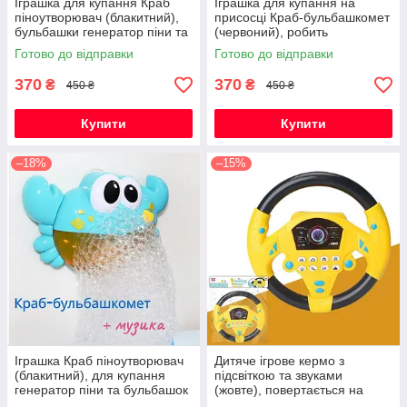
Іграшка для купання Краб
Іграшка для купання на
піноутворювач (блакитний),
присосці Краб-бульбашкомет
бульбашки генератор піни та
(червоний), робить
бульбашок з музикою на
бульбашки та грає веселі
Готово до відправки
Готово до відправки
присосці
мелодії
370
370
₴
₴
450 ₴
450 ₴
Купити
Купити
–18%
–15%
Іграшка Краб піноутворювач
Дитяче ігрове кермо з
(блакитний), для купання
підсвіткою та звуками
генератор піни та бульбашок
(жовте), повертається на
з музикою на присосці
360°, інтерактивна