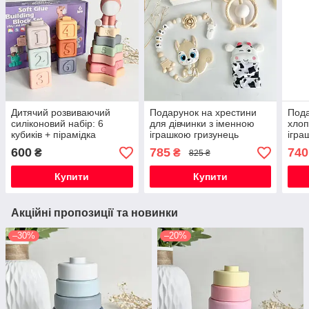
Дитячий розвиваючий
Подарунок на хрестини
Пода
силіконовий набір: 6
для дівчинки з іменною
хлоп
кубиків + пірамідка
іграшкою гризунець
ігра
єдиноріг, іграшка на рік, на
Білочка , на виписку, пів
Маус
600
785
740
₴
₴
825 ₴
хрестини
року
випи
Купити
Купити
Акційні пропозиції та новинки
–30%
–20%