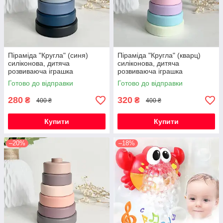
Піраміда "Кругла" (синя)
Піраміда "Кругла" (кварц)
силіконова, дитяча
силіконова, дитяча
розвиваюча іграшка
розвиваюча іграшка
сенсорна
сенсорна
Готово до відправки
Готово до відправки
280
320
₴
₴
400 ₴
400 ₴
Купити
Купити
–20%
–18%