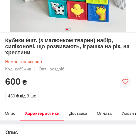
Кубики 9шт. (з малюнком тварин) набір,
силіконові, що розвивають, іграшка на рік, на
хрестини
Немає в наявності
Код: куб9жив
Опт і роздріб
600
₴
430 ₴
від 3 шт.
Опис
Характеристики
Доставка
Оплата
Умови 
Опис