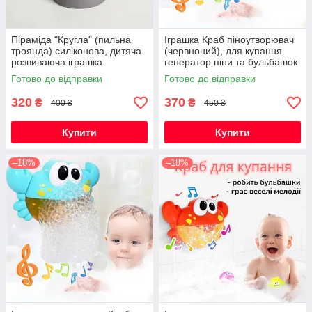
Піраміда "Кругла" (пильна
Іграшка Краб піноутворювач
троянда) силіконова, дитяча
(червноний), для купання
розвиваюча іграшка
генератор піни та бульбашок
сенсорна
з музикою на присосці
Готово до відправки
Готово до відправки
320
370
₴
₴
400 ₴
450 ₴
Купити
Купити
–18%
–18%