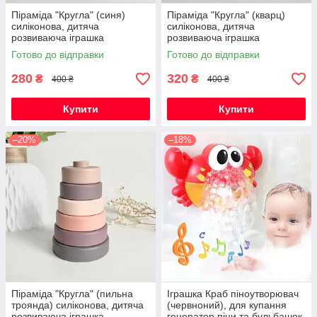
Піраміда "Кругла" (синя)
Піраміда "Кругла" (кварц)
силіконова, дитяча
силіконова, дитяча
розвиваюча іграшка
розвиваюча іграшка
сенсорна
сенсорна
Готово до відправки
Готово до відправки
280
320
₴
₴
400 ₴
400 ₴
Купити
Купити
–20%
–18%
Піраміда "Кругла" (пильна
Іграшка Краб піноутворювач
троянда) силіконова, дитяча
(червноний), для купання
розвиваюча іграшка
генератор піни та бульбашок