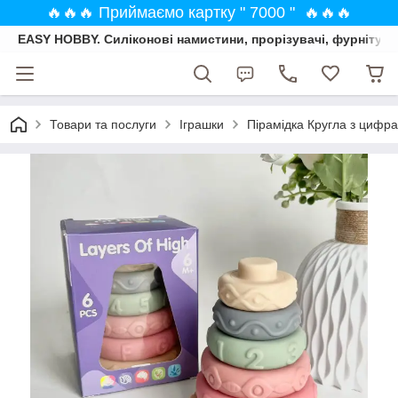
🔥🔥🔥 Приймаємо картку " 7000 " 🔥🔥🔥
EASY HOBBY. Силіконові намистини, прорізувачі, фурнітура
Товари та послуги
Іграшки
Пірамідка Кругла з цифра