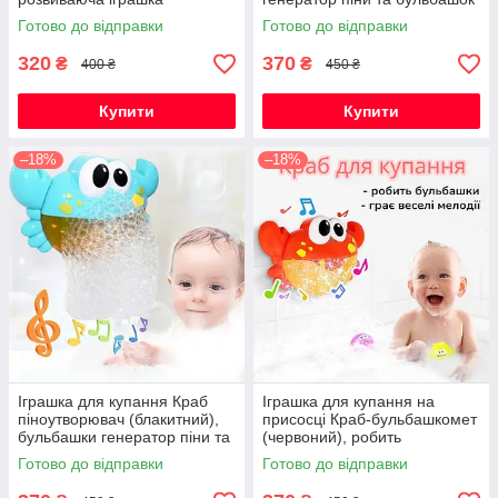
сенсорна
з музикою на присосці
Готово до відправки
Готово до відправки
320
370
₴
₴
400 ₴
450 ₴
Купити
Купити
–18%
–18%
Іграшка для купання Краб
Іграшка для купання на
піноутворювач (блакитний),
присосці Краб-бульбашкомет
бульбашки генератор піни та
(червоний), робить
бульбашок з музикою на
бульбашки та грає веселі
Готово до відправки
Готово до відправки
присосці
мелодії