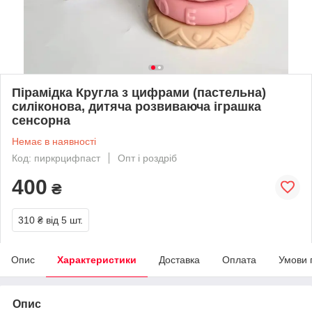
Пірамідка Кругла з цифрами (пастельна)
силіконова, дитяча розвиваюча іграшка
сенсорна
Немає в наявності
Код: пиркрцифпаст
Опт і роздріб
400
₴
310 ₴
від 5 шт.
Опис
Характеристики
Доставка
Оплата
Умови 
Опис