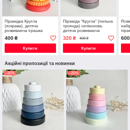
Пірамідка Кругла
Піраміда "Кругла" (пильна
Розв
(яскрава), дитяча
троянда) силіконова,
набі
розвиваюча іграшка
дитяча розвиваюча
піра
сенсорна
іграшка сенсорна
сенс
400
320
600
₴
₴
400 ₴
на х
Купити
Купити
Акційні пропозиції та новинки
–30%
–20%