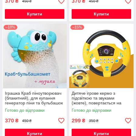
370
370
₴
₴
450 ₴
450 ₴
Купити
Купити
–18%
–15%
Іграшка Краб піноутворювач
Дитяче ігрове кермо з
(блакитний), для купання
підсвіткою та звуками
генератор піни та бульбашок
(жовте), повертається на
з музикою на присосці
360°, інтерактивна
Готово до відправки
Готово до відправки
розвиваюча іграшка
370
299
₴
₴
450 ₴
350 ₴
Купити
Купити