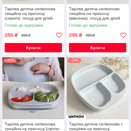
Тарілка дитяча силіконова
Тарілка дитяча силіконова
секційна на присосці
секційна на присосці
(серніті), посуд для дітей
(вівсянка), посуд для дітей
силіконовий
силіконовий
Готово до відправки
Готово до відправки
295
295
₴
₴
390 ₴
390 ₴
Купити
Купити
–24%
–24%
Тарілка дитяча силіконова
Тарілка дитяча силіконова с
секційна на присосці (світло-
секціями на присосці