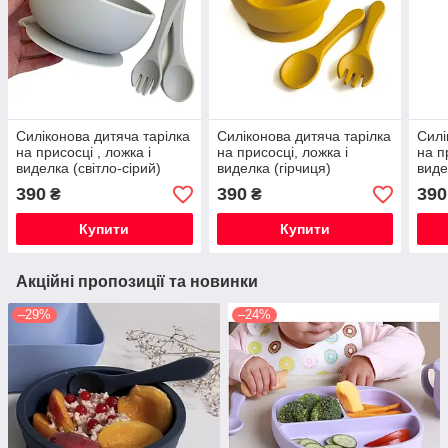
Силіконова дитяча тарілка
Силіконова дитяча тарілка
Силі
на присосці , ложка і
на присосці, ложка і
на п
виделка (світло-сірий)
виделка (гірчиця)
виде
силіконові
силіконова посуд
силі
390
390
390
₴
₴
Купити
Купити
Акційні пропозиції та новинки
–29%
–24%