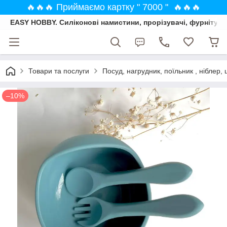
🔥🔥🔥 Приймаємо картку " 7000 " 🔥🔥🔥
EASY HOBBY. Силіконові намистини, прорізувачі, фурнітура
Товари та послуги
Посуд, нагрудник, поїльник , ніблер, 
–10%