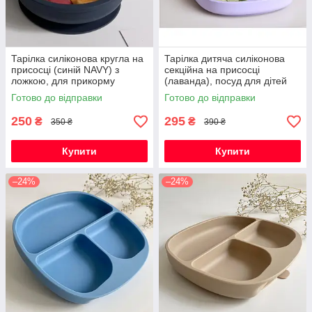
Тарілка силіконова кругла на
Тарілка дитяча силіконова
присосці (синій NAVY) з
секційна на присосці
ложкою, для прикорму
(лаванда), посуд для дітей
силіконовий
Готово до відправки
Готово до відправки
250
295
₴
₴
350 ₴
390 ₴
Купити
Купити
–24%
–24%