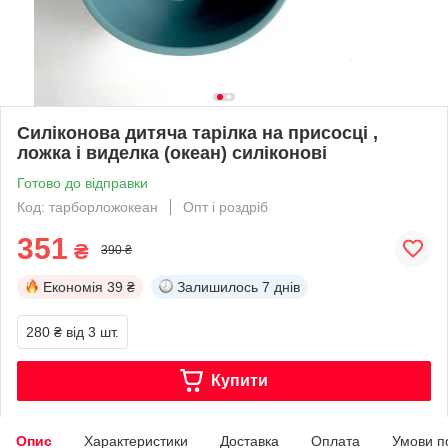
Силіконова дитяча тарілка на присосці ,
ложка і виделка (океан) силіконові
Готово до відправки
Код: тарборложокеан
Опт і роздріб
351
₴
390 ₴
Економія
39 ₴
Залишилось
7 днів
280 ₴
від 3 шт.
Купити
Опис
Характеристики
Доставка
Оплата
Умови п