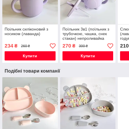
Поільник силіконовий з
Поїльник 3в1 (поїльник з
Слюн
носиком (лаванда)
трубочкою, чашка, снек
(лав
стакан) непроливайка
году
силіконовий ПІНГВІН
234
270
210
₴
₴
260 ₴
300 ₴
(лаванда)
Купити
Купити
Подібні товари компанії