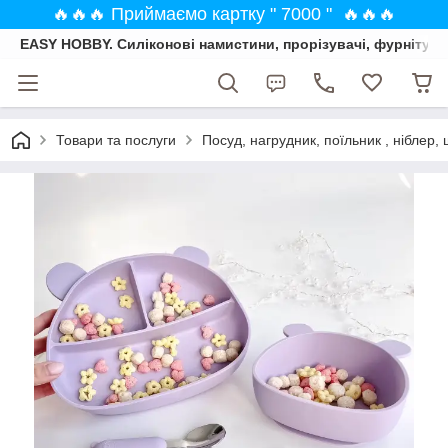
🔥🔥🔥 Приймаємо картку " 7000 " 🔥🔥🔥
EASY HOBBY. Силіконові намистини, прорізувачі, фурнітура
Товари та послуги
Посуд, нагрудник, поїльник , ніблер, 