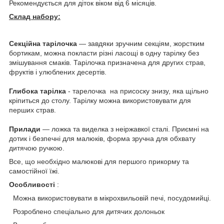
Рекомендується для діток віком від 6 місяців.
Склад набору:
Секційна тарілочка
— завдяки зручним секціям, жорстким
бортикам, можна покласти різні ласощі в одну тарілку без
змішування смаків. Тарілочка призначена для других страв,
фруктів і улюблених десертів.
Глибока тарілка
- тарелочка на присоску знизу, яка щільно
кріпиться до столу. Тарілку можна використовувати для
перших страв.
Прилади
— ложка та виделка з неіржавкої сталі. Приємні на
дотик і безпечні для малюків, форма зручна для обхвату
дитячою ручкою.
Все, що необхідно малюкові для першого прикорму та
самостійної їжі.
Особливості
:
Можна використовувати в мікрохвильовій печі, посудомийці.
Розроблено спеціально для дитячих долоньок