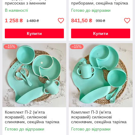
присосках з іменним
приборами, секційна тарілка
гризунком Олень
Слоник з обідком
В наявності
Готово до відправки
1 258
841,50
₴
₴
1 480 ₴
990 ₴
Купити
Купити
–15%
–15%
Комплект П-2 (м'ята
Комплект П-3 (м'ята
яскравий), силіконові
яскравий) силіконові
слинявчик, секційна тарілка
слюнявчик, секційна тарілка
Слоник з обідком,
Слоник однотонний,
Готово до відправки
Готово до відправки
поїльник,глибока тарілка з
поїльник, глибока тарілка з