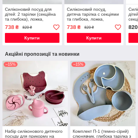
Силіконовий посуд для
Силіконовий посуд,
Силі
дітей: 2 тарілки (секційна
дитяча тарілка с секціями
дітей
та глибока), ложка,
та глибока, ложка,
секц
виделка; для прикорму
виделка; для прикорму
ложк
738
738
820
₴
₴
820 ₴
820 ₴
«Ведмедик» (пинк)
«Ведмедик»(сірий)
при
(цир
Купити
Купити
Акційні пропозиції та новинки
–15%
–15%
Набір силіконового дитячого
Комплект П-1 (темно-сірий)
посуду для прикорму на
слюнявчик, глибока тарілка з