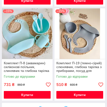
Купити
Купити
–15%
–15%
Комплект П-8 (аквамарин)
Комплект П-19 (темно-сірий)
силіконові поїльник,
слюнявчик, глибока тарілка з
слинявчик та глибока тарілка
приборами, посуд для
з приборами, посуд для
першого прикорму
Готово до відправки
Готово до відправки
прикорму
731
510
₴
₴
860 ₴
600 ₴
Купити
Купити