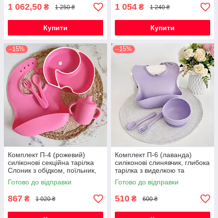
приборами
приборами
1 062,50
1 054
₴
₴
1 250 ₴
1 240 ₴
Купити
Купити
–15%
–15%
Комплект П-4 (рожевий)
Комплект П-6 (лаванда)
силіконові секційна тарілка
силіконові слинявчик, глибока
Слоник з обідком, поїльник,
тарілка з виделкою та
слюнявчик, ложка та виделка
ложкою, посуд для прикорму
Готово до відправки
Готово до відправки
867
510
₴
₴
1 020 ₴
600 ₴