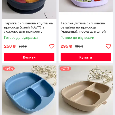
Тарілка силіконова кругла на
Тарілка дитяча силіконова
присосці (синій NAVY) з
секційна на присосці
ложкою, для прикорму
(лаванда), посуд для дітей
силіконовий
Готово до відправки
Готово до відправки
250
295
₴
₴
350 ₴
390 ₴
Купити
Купити
–24%
–24%