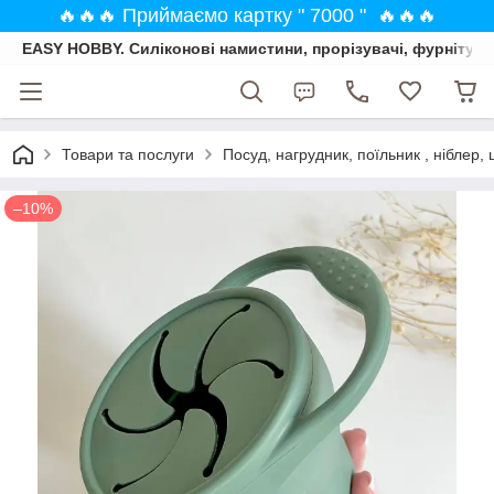
🔥🔥🔥 Приймаємо картку " 7000 " 🔥🔥🔥
EASY HOBBY. Силіконові намистини, прорізувачі, фурнітура
Товари та послуги
Посуд, нагрудник, поїльник , ніблер, 
–10%