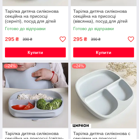
Тарілка дитяча силіконова
Тарілка дитяча силіконова
секційна на присосці
секційна на присосці
(серніті), посуд для дітей
(вівсянка), посуд для дітей
силіконовий
силіконовий
Готово до відправки
Готово до відправки
295
295
₴
₴
390 ₴
390 ₴
Купити
Купити
–24%
–24%
Тарілка дитяча силіконова
Тарілка дитяча силіконова с
секційна на присосці (світло-
секціями на присосці