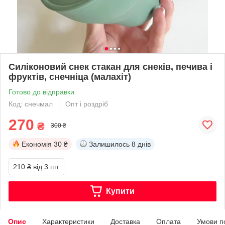
Силіконовий снек стакан для снеків, печива і
фруктів, снечніца (малахіт)
Готово до відправки
Код: снечмал
Опт і роздріб
270
₴
300 ₴
Економія
30 ₴
Залишилось
8 днів
210 ₴
від 3 шт.
Купити
Опис
Характеристики
Доставка
Оплата
Умови п