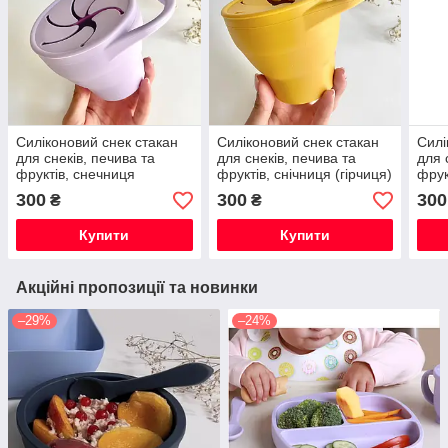
Силіконовий снек стакан
Силіконовий снек стакан
Силі
для снеків, печива та
для снеків, печива та
для 
фруктів, снечниця
фруктів, снічниця (гірчиця)
фрук
(лаванда)
PINK
300
300
300
₴
₴
Купити
Купити
Акційні пропозиції та новинки
–29%
–24%