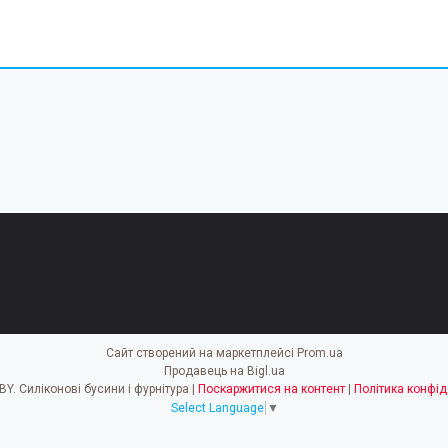
Сайт створений на маркетплейсі
Prom.ua
Продавець на Bigl.ua
EASY HOBBY. Силіконові бусини і фурнітура |
Поскаржитися на контент
|
Політика конфід
Select Language
▼