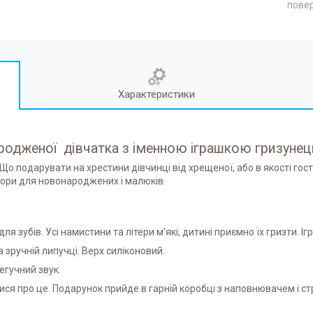
повер
Характеристики
одженої дівчатка з іменною іграшкою гризунець
 Що подарувати на хрестини дівчинці від хрещеної, або в якості гост
бори для новонароджених і малюків.
ля зубів. Усі намистини та літери м'які, дитині приємно їх гризти. 
 зручній липучці. Верх силіконовий.
егучний звук.
ся про це. Подарунок прийде в гарній коробці з наповнювачем і ст