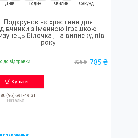
Днів
Годин
Хвилин
Секунд
Подарунок на хрестини для
дівчинки з іменною іграшкою
изунець Білочка , на виписку, пів
року
785 ₴
о до відправки
825 ₴
Купити
80 (96) 691-49-31
Наталья