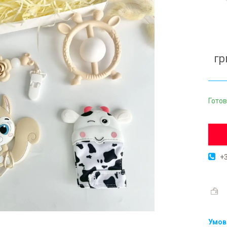
гр
Готов
+3