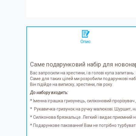
Опис
Саме подарунковий набір для новонар
Вас запросили на хрестини, і в голові купа запитань:
Саме для таких цілей ми розробили подарункові на
Він підійде на виписку, хрестини, пів року.
До набору входить:
* Іменна іграшка гризунець, силіконовий прорізувач д
* Рукавичка-гризунок на ручку малюкові. Шуршит, на
* Силіконова брязкальце. Легкий і видає приємний н
* Подарункове паковання! Вам не потрібно турбувати