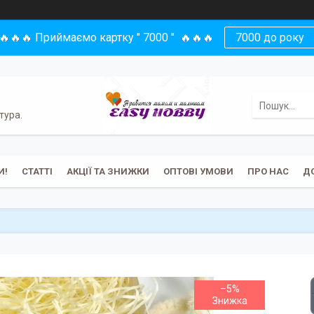
🔥🔥🔥 Приймаємо картку " 7000 " 🔥🔥🔥
7000 до року
тура.
И!
СТАТТІ
АКЦІЇ ТА ЗНИЖКИ
ОПТОВІ УМОВИ
ПРО НАС
Д
–5%