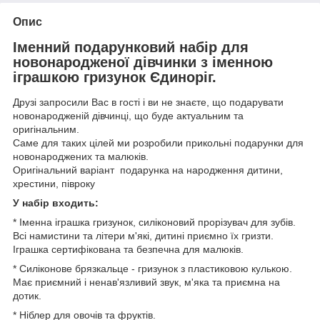
Опис
Іменний подарунковий набір для
новонародженої дівчинки з іменною
іграшкою гризунок Єдиноріг.
Друзі запросили Вас в гості і ви не знаєте, що подарувати
новонародженій дівчинці, що буде актуальним та
оригінальним.
Саме для таких цілей ми розробили прикольні подарунки для
новонароджених та малюків.
Оригінальний варіант подарунка на народження дитини,
хрестини, півроку
У набір входить:
* Іменна іграшка гризунок, силіконовий прорізувач для зубів.
Всі намистини та літери м'які, дитині приємно їх гризти.
Іграшка сертифікована та безпечна для малюків.
* Силіконове брязкальце - гризунок з пластиковою кулькою.
Має приємний і ненав'язливий звук, м'яка та приємна на
дотик.
* Ніблер для овочів та фруктів.