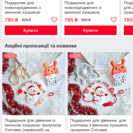
Подарунки для
Подарунки для
Пода
новонароджених з
новонароджених із
для 
іменною іграшкою
іменною іграшкою
ігра
гризунок Олень , на
гризунок Котик Том , на
на в
785
785
785
₴
₴
825 ₴
825 ₴
виписку, хрестини, півроку,
виписку, хрестини, півроку,
для хлопчика.
для дівчинки
Купити
Купити
Акційні пропозиції та новинки
–11%
–11%
Подарунок для дівчинки із
Подарунок для дівчинки, для
іменною іграшкою гризунком
хлопчика з іменною іграшкою
Сніговик (червоний) на
гризунком Сніговик