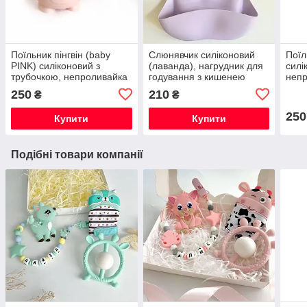
Поїльник пінгвін (baby
Слюнявчик силіконовий
Поїл
PINK) силіконовий з
(лаванда), нагрудник для
силі
трубочкою, непроливайка
годування з кишенею
неп
250
210
₴
₴
250
Купити
Купити
Подібні товари компанії