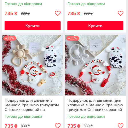
Новорічні свята
(червоний) на Новорічні
Готово до відправки
Готово до відправки
свята
735
735
₴
₴
830 ₴
830 ₴
Купити
Купити
–11%
–11%
Подарунок для дівчинки з
Подарунок для дівчинки, для
іменною іграшкою гризунком
хлопчика з іменною іграшкою
Сніговик червоний на
гризунком Сніговик червоний
Новорічні свята
на Новорічні свята
Готово до відправки
Готово до відправки
735
735
₴
₴
830 ₴
830 ₴