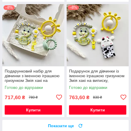
–8%
–8%
Подарунковий набір для
Подарунок для дівчинки із
дівчинки з іменною іграшкою
іменною іграшкою гризунком
гризунком Змія хакі на
Змія хакі на виписку,
виписку, хрестини, півроку
хрестини, півроку,
Готово до відправки
Готово до відправки
народження
717,60
763,60
₴
₴
780 ₴
830 ₴
Купити
Купити
Показати ще