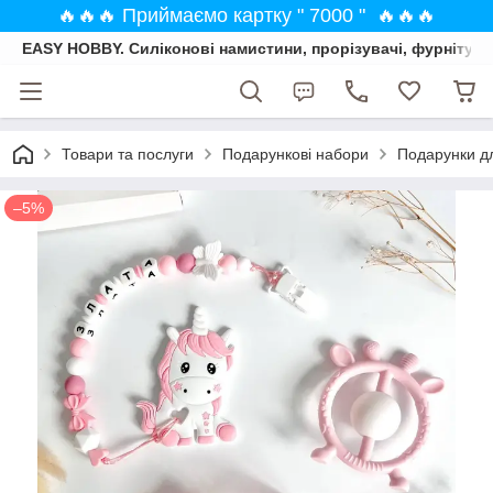
🔥🔥🔥 Приймаємо картку " 7000 " 🔥🔥🔥
EASY HOBBY. Силіконові намистини, прорізувачі, фурнітура
Товари та послуги
Подарункові набори
Подарунки дл
–5%