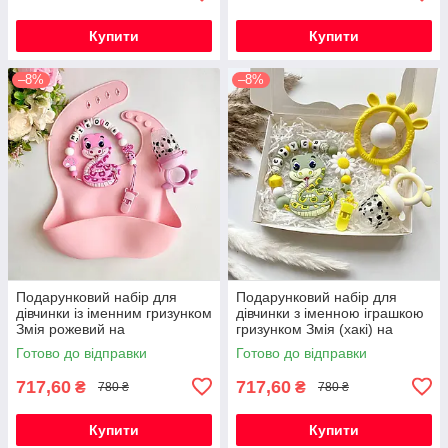
Купити
Купити
–8%
–8%
Подарунковий набір для
Подарунковий набір для
дівчинки із іменним гризунком
дівчинки з іменною іграшкою
Змія рожевий на
гризунком Змія (хакі) на
народження, хрестини,
виписку, хрестини, півроку
Готово до відправки
Готово до відправки
виписку, півроку
717,60
717,60
₴
₴
780 ₴
780 ₴
Купити
Купити