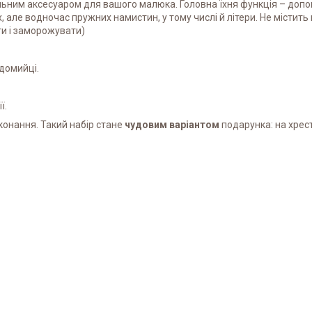
льним аксесуаром для вашого малюка. Головна їхня функція – допом
х, але водночас пружних намистин, у тому числі й літери. Не місти
ти і заморожувати)
домийці.
ї.
конання. Такий набір стане
чудовим варіантом
подарунка: на хрести