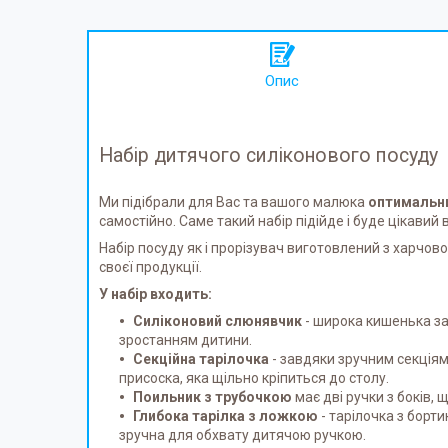
Опис
Набір дитячого силіконового посуду
Ми підібрали для Вас та вашого малюка
оптимальн
самостійно. Саме такий набір підійде і буде цікави
Набір посуду як і прорізувач виготовлений з харчово
своєї продукції.
У набір входить:
Силіконовий слюнявчик
- широка кишенька зап
зростанням дитини.
Секційна тарілочка
- завдяки зручним секціям,
присоска, яка щільно кріпиться до столу.
Поильник з трубочкою
має дві ручки з боків,
Глибока тарілка з ложкою
- тарілочка з борти
зручна для обхвату дитячою ручкою.