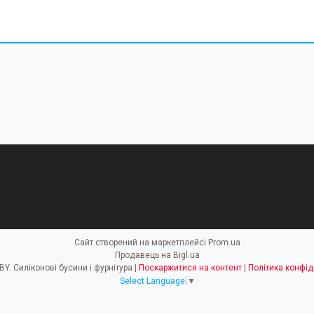
Сайт створений на маркетплейсі
Prom.ua
Продавець на Bigl.ua
EASY HOBBY. Силіконові бусини і фурнітура |
Поскаржитися на контент
|
Політика конфід
Select Language
▼