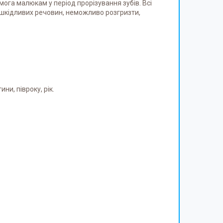
ога малюкам у період прорізування зубів. Всі
ть шкідливих речовин, неможливо розгризти,
ни, півроку, рік.