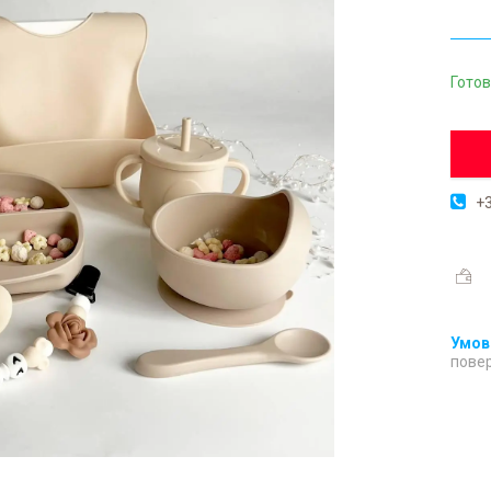
Готов
+3
повер