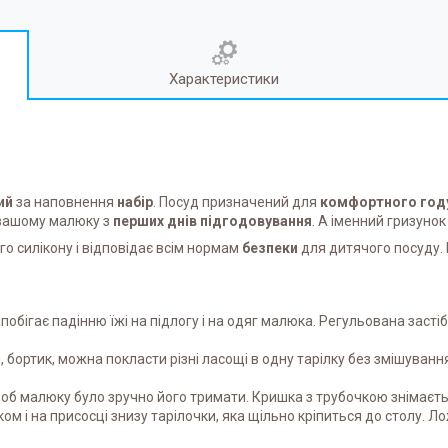
Характеристики
ий
за наповнення
набір
. Посуд призначений для
комфортного год
й вашому малюку з
перших днів підгодовування
. А іменний гризуно
го силікону і відповідає всім нормам
безпеки
для дитячого посуду. 
обігає падінню їжі на підлогу і на одяг малюка. Регульована засті
 бортик, можна покласти різні ласощі в одну тарілку без змішування 
 щоб малюку було зручно його тримати. Кришка з трубочкою знімаєт
ком і на присосці знизу тарілочки, яка щільно кріпиться до столу. 