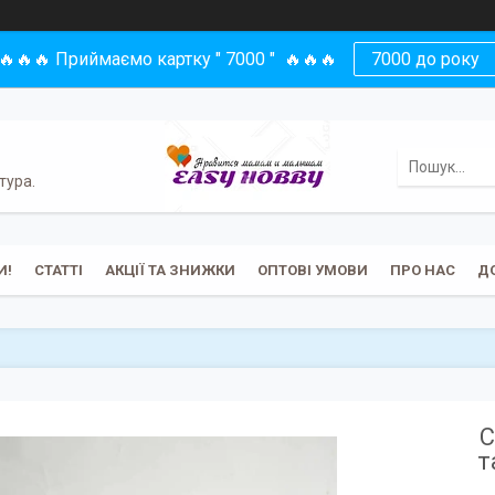
🔥🔥🔥 Приймаємо картку " 7000 " 🔥🔥🔥
7000 до року
тура.
И!
СТАТТІ
АКЦІЇ ТА ЗНИЖКИ
ОПТОВІ УМОВИ
ПРО НАС
Д
С
т