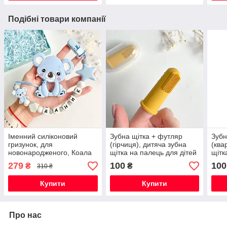
Подібні товари компанії
Іменний силіконовий
Зубна щітка + футляр
Зубн
гризунок, для
(гірчиця), дитяча зубна
(ква
новонародженого, Коала
щітка на палець для дітей
щітк
бебі блю
279
100
100
₴
₴
310 ₴
Купити
Купити
Про нас