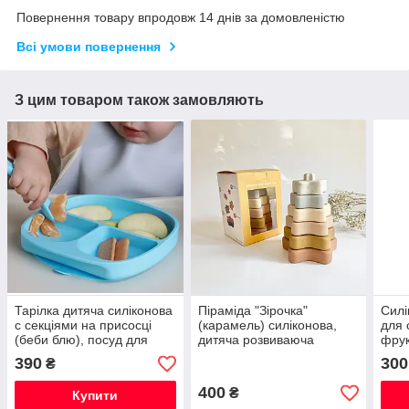
Повернення товару впродовж 14 днів за домовленістю
Всі умови повернення
З цим товаром також замовляють
Тарілка дитяча силіконова
Піраміда "Зірочка"
Силі
с секціями на присосці
(карамель) силіконова,
для 
(беби блю), посуд для
дитяча розвиваюча
фрук
дітей силіконовий
іграшка сенсорна
блю
390
300
₴
400
₴
Купити