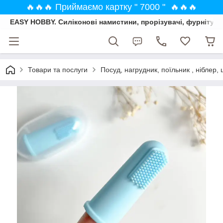
🔥🔥🔥 Приймаємо картку " 7000 " 🔥🔥🔥
EASY HOBBY. Силіконові намистини, прорізувачі, фурнітура
Товари та послуги
Посуд, нагрудник, поїльник , ніблер, 