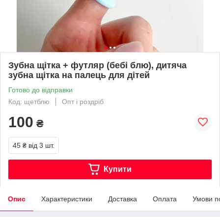
Зубна щітка + футляр (бебі блю), дитяча
зубна щітка на палець для дітей
Готово до відправки
Код: щетблю
Опт і роздріб
100
₴
45 ₴
від 3 шт.
Купити
Опис
Характеристики
Доставка
Оплата
Умови п