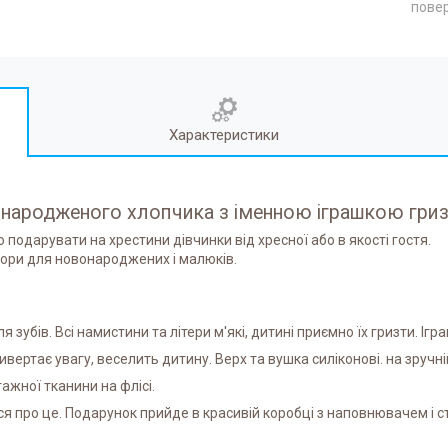
повер
Характеристики
онародженого хлопчика з іменною іграшкою гриз
о подарувати на хрестини дівчинки від хресної або в якості гостя.
бори для новонароджених і малюків.
я зубів. Всі намистини та літери м'які, дитині приємно їх гризти. І
ивертає увагу, веселить дитину. Верх та вушка силіконові. на зручні
жної тканини на флісі.
я про це. Подарунок прийде в красивій коробці з наповнювачем і с