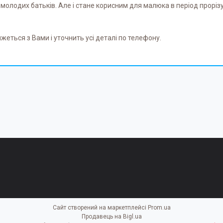
молодих батьків. Але і стане корисним для малюка в період прорізу
еться з Вами і уточнить усі деталі по телефону.
Сайт створений на маркетплейсі
Prom.ua
Продавець на Bigl.ua