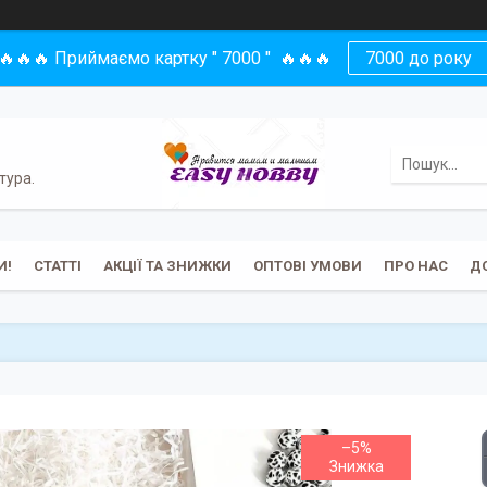
🔥🔥🔥 Приймаємо картку " 7000 " 🔥🔥🔥
7000 до року
тура.
И!
СТАТТІ
АКЦІЇ ТА ЗНИЖКИ
ОПТОВІ УМОВИ
ПРО НАС
Д
–5%