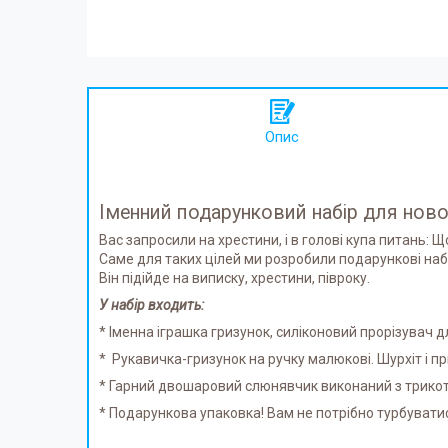
Опис
Іменний подарунковий набір для нов
Вас запросили на хрестини, і в голові купа питань: Щ
Саме для таких цілей ми розробили подарункові на
Він підійде на виписку, хрестини, півроку.
У набір входить:
* Іменна іграшка гризунок, силіконовий прорізувач дл
* Рукавичка-гризунок на ручку малюкові. Шурхіт і пр
* Гарний двошаровий слюнявчик виконаний з трикота
* Подарункова упаковка! Вам не потрібно турбуватис