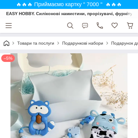
🔥🔥🔥 Приймаємо картку " 7000 " 🔥🔥🔥
EASY HOBBY. Силіконові намистини, прорізувачі, фурнітура
Товари та послуги
Подарункові набори
Подарунок дл
–5%