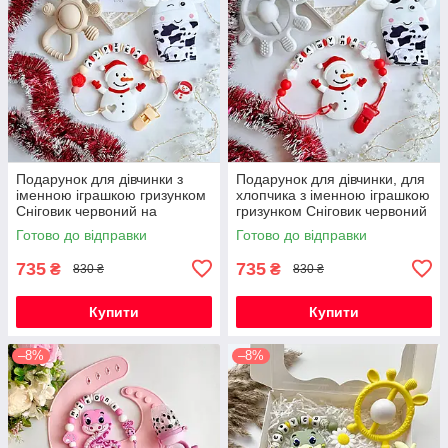
Подарунок для дівчинки з
Подарунок для дівчинки, для
іменною іграшкою гризунком
хлопчика з іменною іграшкою
Сніговик червоний на
гризунком Сніговик червоний
Новорічні свята
на Новорічні свята
Готово до відправки
Готово до відправки
735
735
₴
₴
830 ₴
830 ₴
Купити
Купити
–8%
–8%