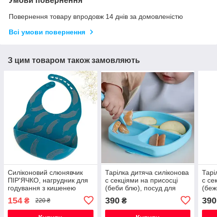
Умови повернення
Повернення товару впродовж 14 днів за домовленістю
Всі умови повернення
З цим товаром також замовляють
Силіконовий слюнявчик
Тарілка дитяча силіконова
Тарі
ПІР'ЯЧКО, нагрудник для
с секціями на присосці
с се
годування з кишенею
(беби блю), посуд для
(беж
дітей силіконовий
діте
154
390
390
₴
₴
220 ₴