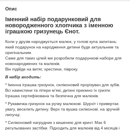
Опис
Іменний набір подарунковий для
новородженного хлопчика з іменною
іграшкою гризунець Єнот.
Коли у друзів народжується малюк, у голові купа запитань:
який подарунок на народження дитини буде актуальним та
оригінальним.
Саме для таких цілей ми розробили подарункові набори для
новонароджених та малюків.
Він підійде на витяг, хрестини, півроку.
В набір входить:
* Іменна іграшка гризунок, силіконовий прорізувач для зубів.
Всі намистини та літери м'які, дитині приємно їх гризти.
Іграшка сертифікована та безпечна для малюків.
* Рукавичка-гризунок на ручку малюкові. Шурхіт і привертає
увагу, веселить дитину. Верх та вушка силіконові. на зручній
липучці.
* Силіконовий нагрудник з кишенею для крихт. Має 6
регульованих застібки. Підходить для малюків від 4 місяців і