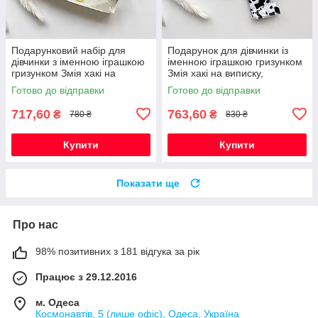
Подарунковий набір для
Подарунок для дівчинки із
дівчинки з іменною іграшкою
іменною іграшкою гризунком
гризунком Змія хакі на
Змія хакі на виписку,
виписку, хрестини, півроку
хрестини, півроку,
Готово до відправки
Готово до відправки
народження
717,60
763,60
₴
₴
780 ₴
830 ₴
Купити
Купити
Показати ще
Про нас
98% позитивних з 181 відгука за рік
Працює з 29.12.2016
м. Одеса
Космонавтів, 5 (лише офіс), Одеса, Україна