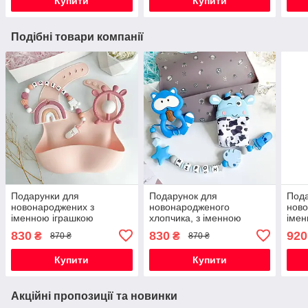
Купити
Купити
Подібні товари компанії
Подарунки для
Подарунок для
Пода
новонароджених з
новонародженого
ново
іменною іграшкою
хлопчика, з іменною
імен
гризунок Веселка, на
іграшкою гризунок Єнот,
гриз
830
830
920
₴
₴
870 ₴
870 ₴
виписку, хрестини, півроку,
на виписку, хрестини,
випи
для дівчинки
півроку
для 
Купити
Купити
Акційні пропозиції та новинки