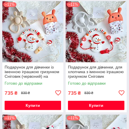
–11%
–11%
Подарунок для дівчинки із
Подарунок для дівчинки, для
іменною іграшкою гризунком
хлопчика з іменною іграшкою
Сніговик (червоний) на
гризунком Сніговик
Новорічні свята
(червоний) на Новорічні
Готово до відправки
Готово до відправки
свята
735
735
₴
₴
830 ₴
830 ₴
Купити
Купити
–11%
–11%