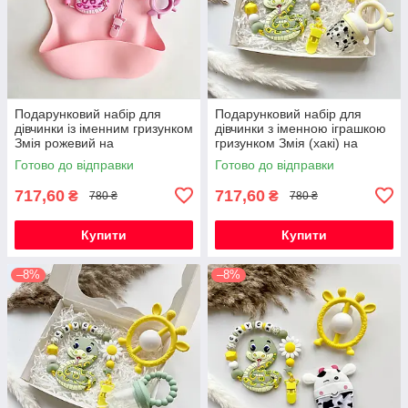
Подарунковий набір для
Подарунковий набір для
дівчинки із іменним гризунком
дівчинки з іменною іграшкою
Змія рожевий на
гризунком Змія (хакі) на
народження, хрестини,
виписку, хрестини, півроку
Готово до відправки
Готово до відправки
виписку, півроку
717,60
717,60
₴
₴
780 ₴
780 ₴
Купити
Купити
–8%
–8%