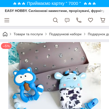
🔥🔥🔥 Приймаємо картку " 7000 " 🔥🔥🔥
EASY HOBBY. Силіконові намистини, прорізувачі, фурнітура
Товари та послуги
Подарункові набори
Подарунок дл
–5%