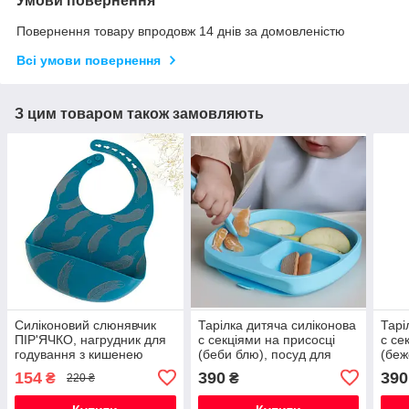
Умови повернення
Повернення товару впродовж 14 днів за домовленістю
Всі умови повернення
З цим товаром також замовляють
Силіконовий слюнявчик
Тарілка дитяча силіконова
Тарі
ПІР'ЯЧКО, нагрудник для
с секціями на присосці
с се
годування з кишенею
(беби блю), посуд для
(беж
дітей силіконовий
діте
154
390
390
₴
₴
220 ₴