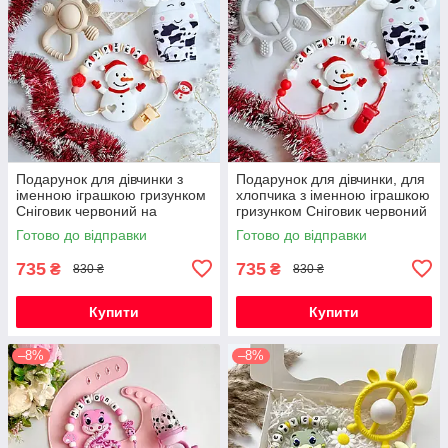
Подарунок для дівчинки з
Подарунок для дівчинки, для
іменною іграшкою гризунком
хлопчика з іменною іграшкою
Сніговик червоний на
гризунком Сніговик червоний
Новорічні свята
на Новорічні свята
Готово до відправки
Готово до відправки
735
735
₴
₴
830 ₴
830 ₴
Купити
Купити
–8%
–8%