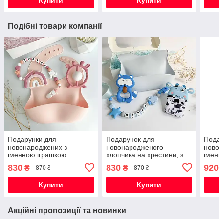
Купити
Купити
Подібні товари компанії
Подарунки для
Подарунок для
Пода
новонароджених з
новонародженого
ново
іменною іграшкою
хлопчика на хрестини, з
імен
гризунок Веселка, на
іменною гризунок Єнот, на
гриз
830
830
920
₴
₴
870 ₴
870 ₴
виписку, хрестини, півроку,
виписку, півроку
випи
для дівчинки
для 
Купити
Купити
Акційні пропозиції та новинки