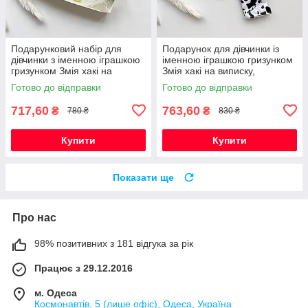
Подарунковий набір для
Подарунок для дівчинки із
дівчинки з іменною іграшкою
іменною іграшкою гризунком
гризунком Змія хакі на
Змія хакі на виписку,
виписку, хрестини, півроку
хрестини, півроку,
Готово до відправки
Готово до відправки
народження
717,60
763,60
₴
₴
780 ₴
830 ₴
Купити
Купити
Показати ще
Про нас
98% позитивних з 181 відгука за рік
Працює з 29.12.2016
м. Одеса
Космонавтів, 5 (лише офіс), Одеса, Україна