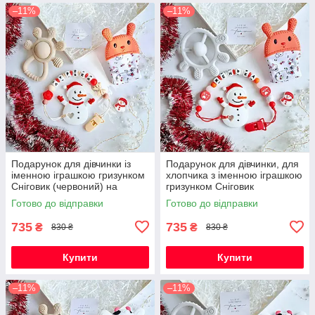
–11%
–11%
Подарунок для дівчинки із
Подарунок для дівчинки, для
іменною іграшкою гризунком
хлопчика з іменною іграшкою
Сніговик (червоний) на
гризунком Сніговик
Новорічні свята
(червоний) на Новорічні
Готово до відправки
Готово до відправки
свята
735
735
₴
₴
830 ₴
830 ₴
Купити
Купити
–11%
–11%