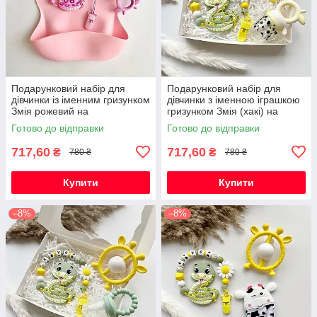
Подарунковий набір для
Подарунковий набір для
дівчинки із іменним гризунком
дівчинки з іменною іграшкою
Змія рожевий на
гризунком Змія (хакі) на
народження, хрестини,
виписку, хрестини, півроку
Готово до відправки
Готово до відправки
виписку, півроку
717,60
717,60
₴
₴
780 ₴
780 ₴
Купити
Купити
–8%
–8%