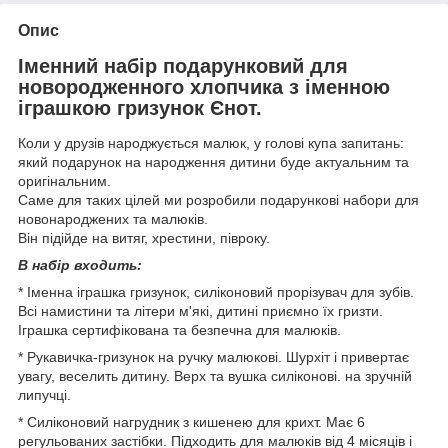
Опис
Іменний набір подарунковий для
новородженного хлопчика з іменною
іграшкою гризунок Єнот.
Коли у друзів народжується малюк, у голові купа запитань:
який подарунок на народження дитини буде актуальним та
оригінальним.
Саме для таких цілей ми розробили подарункові набори для
новонароджених та малюків.
Він підійде на витяг, хрестини, півроку.
В набір входить:
* Іменна іграшка гризунок, силіконовий прорізувач для зубів.
Всі намистини та літери м'які, дитині приємно їх гризти.
Іграшка сертифікована та безпечна для малюків.
* Рукавичка-гризунок на ручку малюкові. Шурхіт і привертає
увагу, веселить дитину. Верх та вушка силіконові. на зручній
липучці.
* Силіконовий нагрудник з кишенею для крихт. Має 6
регульованих застібки. Підходить для малюків від 4 місяців і