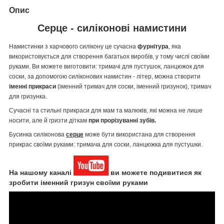
Опис
Серце - силіконові намистини
Намистинки з харчового силікону це сучасна
фурнітура
, яка
використовується для створення багатьох виробів, у тому числі своїми
руками. Ви можете виготовити: тримачі для пустушок, ланцюжок для
соски, за допомогою силіконових намистин - літер, можна створити
іменні прикраси
(іменний тримач для соски, іменний гризунок), тримач
для гризунка.
Сучасні та стильні прикраси для мам та малюків, які можна не лише
носити, але й гризти діткам
при прорізуванні зубів.
Бусинка силіконова
серце
може бути використана для створення
прикрас своїми руками: тримача для соски, ланцюжка для пустушки.
На нашому каналі
ви можете подивитися як
зробити іменний гризун своїми руками