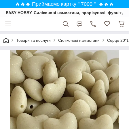
🔥🔥🔥 Приймаємо картку " 7000 " 🔥🔥🔥
EASY HOBBY. Силіконові намистини, прорізувачі, фурнітура
Товари та послуги
Силіконові намистини
Серце 20*