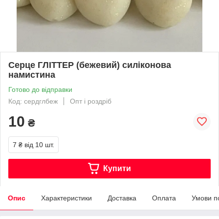
Серце ГЛІТТЕР (бежевий) силіконова
намистина
Готово до відправки
Код: сердглбеж
Опт і роздріб
10
₴
7 ₴
від 10 шт.
Купити
Опис
Характеристики
Доставка
Оплата
Умови п