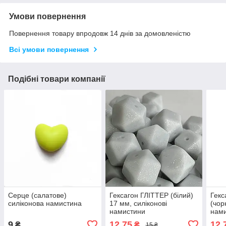
Умови повернення
Повернення товару впродовж 14 днів за домовленістю
Всі умови повернення
Подібні товари компанії
Серце (салатове)
Гексагон ГЛІТТЕР (білий)
Гекс
силіконова намистина
17 мм, силіконові
(чор
намистини
нам
9
12,75
12,
₴
₴
15 ₴