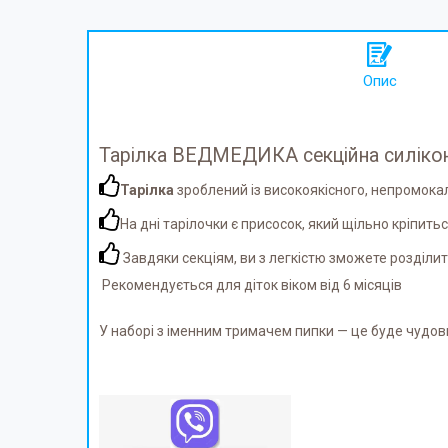
Опис
Тарілка ВЕДМЕДИКА секційна силіко
Тарілка
зроблений із високоякісного, непромока
На дні тарілочки є присосок, який щільно кріпить
Завдяки секціям, ви з легкістю зможете розділит
Рекомендується для діток віком від 6 місяців
У наборі з іменним тримачем пипки — це буде чудо