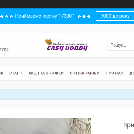
🔥🔥🔥 Приймаємо картку " 7000 " 🔥🔥🔥
7000 до року
тура.
И!
СТАТТІ
АКЦІЇ ТА ЗНИЖКИ
ОПТОВІ УМОВИ
ПРО НАС
Д
при