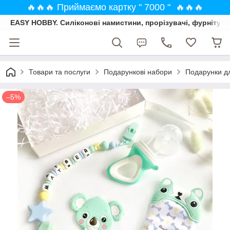
🔥🔥🔥 Приймаємо картку " 7000 " 🔥🔥🔥
EASY HOBBY. Силіконові намистини, прорізувачі, фурнітура
Товари та послуги
Подарункові набори
Подарунки дл
–5%