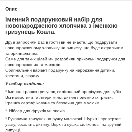
Опис
Іменний подарунковий набір для
новонародженого хлопчика з іменкою
гризунець Коала.
Друзі запросили Вас в гості і ви не знаєте, що подарувати
новонародженому хлопчику на виписку, що буде актуальним
та оригінальним.
Саме для таких цілей ми розробили прикольні подарунки для
новонароджених та малюків.
Оригінальний варіант подарунку на народження дитини,
хрестини, півроку.
У набыр входить:
* Іменна іграшка гризунок, силіконовий прорізувач для зубів.
Всі намистини та літери м'які, дитині приємно їх гризти.
Іграшка сертифікована та безпечна для малюків.
* Ніблер для фруктів чи овочів
* Рукавичка-гризунок на ручку малюкові. Шурхіт і привертає
увагу, веселить дитину. Верх та вушка силіконові. на зручній
липучці.