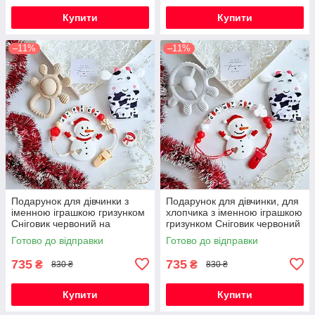
Купити
Купити
–11%
–11%
Подарунок для дівчинки з
Подарунок для дівчинки, для
іменною іграшкою гризунком
хлопчика з іменною іграшкою
Сніговик червоний на
гризунком Сніговик червоний
Новорічні свята
на Новорічні свята
Готово до відправки
Готово до відправки
735
735
₴
₴
830 ₴
830 ₴
Купити
Купити