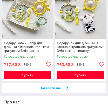
Подарунковий набір для
Подарунок для дівчинки із
дівчинки з іменною іграшкою
іменною іграшкою гризунком
гризунком Змія хакі на
Змія хакі на виписку,
виписку, хрестини, півроку
хрестини, півроку,
Готово до відправки
Готово до відправки
народження
717,60
763,60
₴
₴
780 ₴
830 ₴
Купити
Купити
Показати ще
Про нас