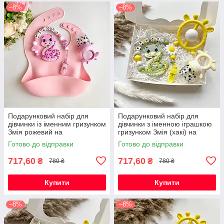
–8%
–8%
Подарунковий набір для
Подарунковий набір для
дівчинки із іменним гризунком
дівчинки з іменною іграшкою
Змія рожевий на
гризунком Змія (хакі) на
народження, хрестини,
виписку, хрестини, півроку
Готово до відправки
Готово до відправки
виписку, півроку
717,60
717,60
₴
₴
780 ₴
780 ₴
Купити
Купити
–8%
–8%