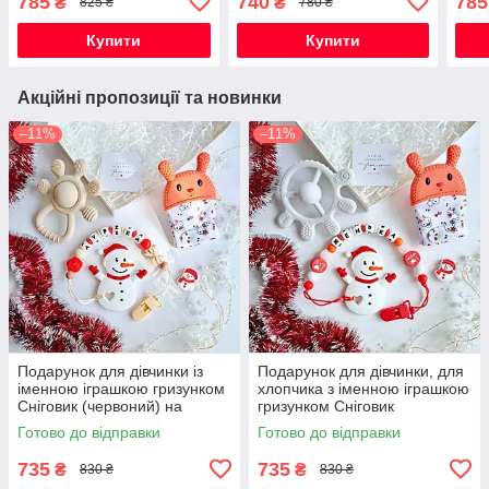
785
740
785
₴
₴
825 ₴
780 ₴
виписку, хрестини, півроку,
виписку, хрестини, півроку,
випи
для хлопчика.
для дівчинки
для 
Купити
Купити
Акційні пропозиції та новинки
–11%
–11%
Подарунок для дівчинки із
Подарунок для дівчинки, для
іменною іграшкою гризунком
хлопчика з іменною іграшкою
Сніговик (червоний) на
гризунком Сніговик
Новорічні свята
(червоний) на Новорічні
Готово до відправки
Готово до відправки
свята
735
735
₴
₴
830 ₴
830 ₴