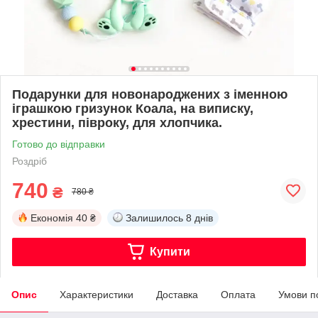
Подарунки для новонароджених з іменною
іграшкою гризунок Коала, на виписку,
хрестини, півроку, для хлопчика.
Готово до відправки
Роздріб
740
₴
780 ₴
Економія
40 ₴
Залишилось
8 днів
Купити
Опис
Характеристики
Доставка
Оплата
Умови п