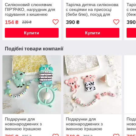
Силіконовий слюнявчик
Тарілка дитяча силіконова
Тарі
ПІР'ЯЧКО, нагрудник для
с секціями на присосці
с се
годування з кишенею
(беби блю), посуд для
(беж
дітей силіконовий
діте
154
390
390
₴
₴
220 ₴
Купити
Купити
Подібні товари компанії
Подарунки для
Подарунки для
Пода
новонароджених з
новонароджених з
ново
іменною іграшкою
іменною іграшкою
імен
гризунок Олень , на
гризунок Коала, на
гриз