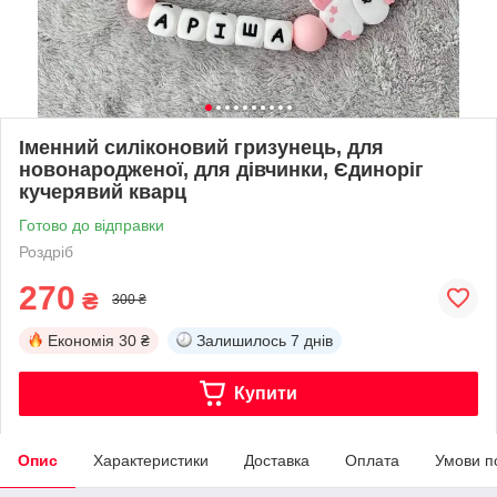
Іменний силіконовий гризунець, для
новонародженої, для дівчинки, Єдиноріг
кучерявий кварц
Готово до відправки
Роздріб
270
₴
300 ₴
Економія
30 ₴
Залишилось
7 днів
Купити
Опис
Характеристики
Доставка
Оплата
Умови п