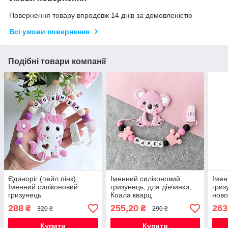
Повернення товару впродовж 14 днів за домовленістю
Всі умови повернення
Подібні товари компанії
Єдиноріг (пейл пінк),
Іменний силіконовий
Імен
Іменний силіконовий
гризунець, для дівчинки,
гриз
гризунець
Коала кварц
ново
Коал
288
255,20
263
₴
₴
320 ₴
290 ₴
Купити
Купити