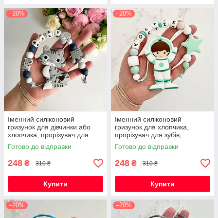
–20%
–20%
Іменний силіконовий
Іменний силіконовий
гризунок для дівчинки або
гризунок для хлопчика,
хлопчика, прорізувач для
прорізувач для зубів,
зубів, котик Фелікс (сірий)
Космонавт (м'ята)
Готово до відправки
Готово до відправки
248
248
₴
₴
310 ₴
310 ₴
Купити
Купити
–20%
–20%