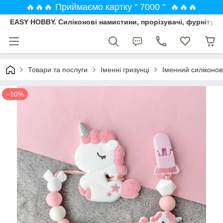
🔥🔥🔥 Приймаємо картку " 7000 " 🔥🔥🔥
EASY HOBBY. Силіконові намистини, прорізувачі, фурнітура
Товари та послуги
Іменні гризунці
Іменний силіконов
–10%