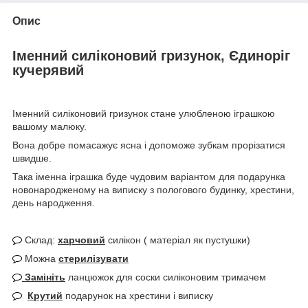
Опис
Іменний силіконовий гризунок, Єдиноріг
кучерявий
Іменний силіконовий гризунок стане улюбленою іграшкою
вашому малюку.
Вона добре помасажує ясна і допоможе зубкам прорізатися
швидше.
Така іменна іграшка буде чудовим варіантом для подарунка
новонародженому на виписку з пологового будинку, хрестини,
день народження.
Склад:
харчовий
силікон ( матеріал як пустушки)
Можна
стерилізувати
Замініть
ланцюжок для соски силіконовим тримачем
Крутий
подарунок на хрестини і виписку