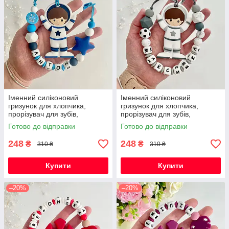
Іменний силіконовий
Іменний силіконовий
гризунок для хлопчика,
гризунок для хлопчика,
прорізувач для зубів,
прорізувач для зубів,
Космонавт (темно-синій)
Космонавт (світло-сірий)
Готово до відправки
Готово до відправки
248
248
₴
₴
310 ₴
310 ₴
Купити
Купити
–20%
–20%