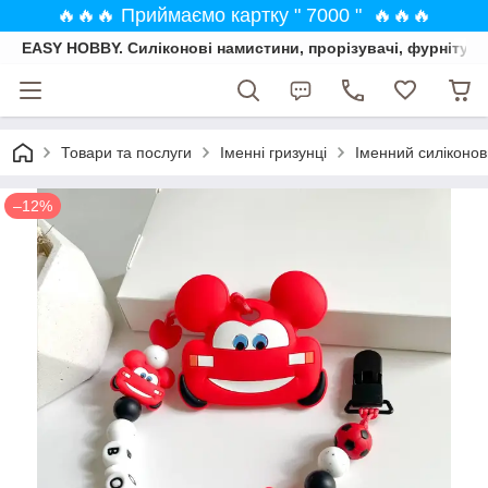
🔥🔥🔥 Приймаємо картку " 7000 " 🔥🔥🔥
EASY HOBBY. Силіконові намистини, прорізувачі, фурнітура
Товари та послуги
Іменні гризунці
Іменний силіконо
–12%