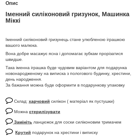
Опис
Іменний силіконовий гризунок, Машинка
Міккі
Іменний силіконовий гризунець стане улюбленою іграшкою
вашого малюка.
Вона добре масажує ясна і допомагає зубкам прорізатися
швидше.
Така іменна іграшка буде чудовим варіантом для подарунка
новонародженому на виписка з пологового будинку, хрестини,
день народження.
За бажання можна буде оформити в подарункову упаковку
Склад:
харчовий
силікон ( матеріал як пустушки)
Можна
стерилізувати
Замініть
ланцюжок для соски силіконовим тримачем
Крутий
подарунок на хрестини і виписку