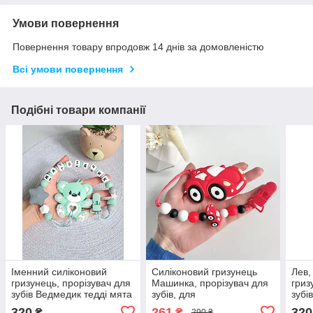
Умови повернення
Повернення товару впродовж 14 днів за домовленістю
Всі умови повернення
Подібні товари компанії
Іменний силіконовий
Силіконовий гризунець
Лев,
гризунець, прорізувач для
Машинка, прорізувач для
гриз
зубів Ведмедик тедді мята
зубів, для
зубі
новонародженого, тримач
320
261
320
₴
₴
290 ₴