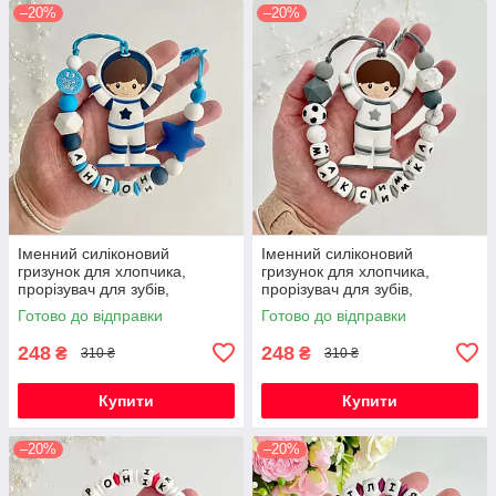
–20%
–20%
Іменний силіконовий
Іменний силіконовий
гризунок для хлопчика,
гризунок для хлопчика,
прорізувач для зубів,
прорізувач для зубів,
Космонавт (темно-синій)
Космонавт (світло-сірий)
Готово до відправки
Готово до відправки
248
248
₴
₴
310 ₴
310 ₴
Купити
Купити
–20%
–20%