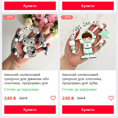
Купити
Купити
–20%
–20%
Іменний силіконовий
Іменний силіконовий
гризунок для дівчинки або
гризунок для хлопчика,
хлопчика, прорізувач для
прорізувач для зубів,
зубів, котик Фелікс (сірий)
Космонавт (м'ята)
Готово до відправки
Готово до відправки
248
248
₴
₴
310 ₴
310 ₴
Купити
Купити