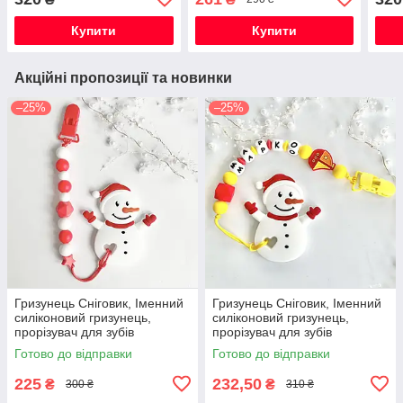
пипки
Купити
Купити
Акційні пропозиції та новинки
–25%
–25%
Гризунець Сніговик, Іменний
Гризунець Сніговик, Іменний
силіконовий гризунець,
силіконовий гризунець,
прорізувач для зубів
прорізувач для зубів
Готово до відправки
Готово до відправки
225
232,50
₴
₴
300 ₴
310 ₴