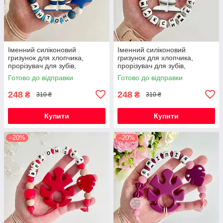
Іменний силіконовий
Іменний силіконовий
гризунок для хлопчика,
гризунок для хлопчика,
прорізувач для зубів,
прорізувач для зубів,
Космонавт (темно-синій)
Космонавт (світло-сірий)
Готово до відправки
Готово до відправки
248
248
₴
₴
310 ₴
310 ₴
Купити
Купити
–20%
–20%