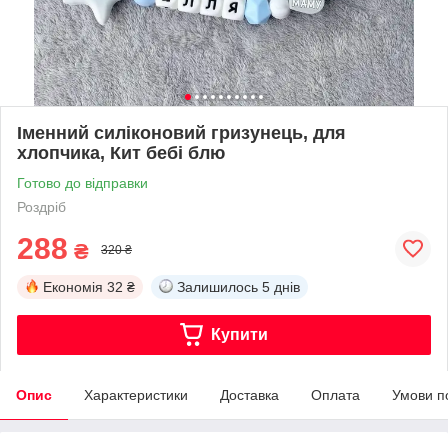
Іменний силіконовий гризунець, для
хлопчика, Кит бебі блю
Готово до відправки
Роздріб
288
₴
320 ₴
Економія
32 ₴
Залишилось
5 днів
Купити
Опис
Характеристики
Доставка
Оплата
Умови п