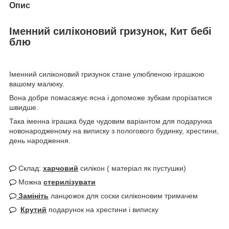
Опис
Іменний силіконовий гризунок, Кит бебі
блю
Іменний силіконовий гризунок стане улюбленою іграшкою
вашому малюку.
Вона добре помасажує ясна і допоможе зубкам прорізатися
швидше.
Така іменна іграшка буде чудовим варіантом для подарунка
новонародженому на виписку з пологового будинку, хрестини,
день народження.
Склад:
харчовий
силікон ( матеріал як пустушки)
Можна
стерилізувати
Замініть
ланцюжок для соски силіконовим тримачем
Крутий
подарунок на хрестини і виписку