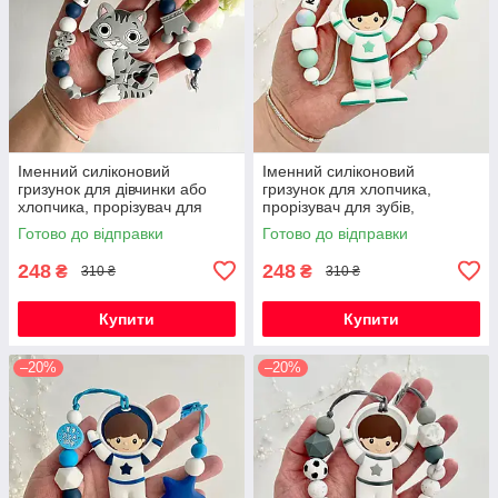
Іменний силіконовий
Іменний силіконовий
гризунок для дівчинки або
гризунок для хлопчика,
хлопчика, прорізувач для
прорізувач для зубів,
зубів, котик Фелікс (сірий)
Космонавт (м'ята)
Готово до відправки
Готово до відправки
248
248
₴
₴
310 ₴
310 ₴
Купити
Купити
–20%
–20%