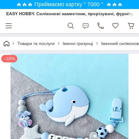
🔥🔥🔥 Приймаємо картку " 7000 " 🔥🔥🔥
EASY HOBBY. Силіконові намистини, прорізувачі, фурнітура
Товари та послуги
Іменні гризунці
Іменний силіконов
–10%