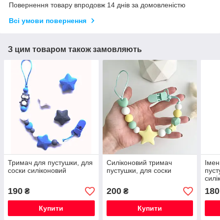
Повернення товару впродовж 14 днів за домовленістю
Всі умови повернення
З цим товаром також замовляють
Тримач для пустушки, для
Силіконовий тримач
Імен
соски силіконовий
пустушки, для соски
пуст
силі
190
200
180
₴
₴
Купити
Купити