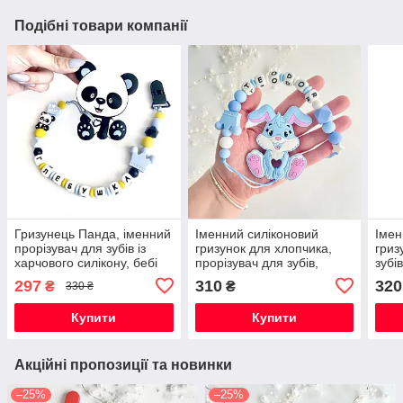
Подібні товари компанії
Гризунець Панда, іменний
Іменний силіконовий
Імен
прорізувач для зубів із
гризунок для хлопчика,
гриз
харчового силікону, бебі
прорізувач для зубів,
зубі
блю
Зайчик Банні (бебі блю)
297
310
320
₴
₴
330 ₴
Купити
Купити
Акційні пропозиції та новинки
–25%
–25%