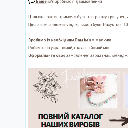
Ваше
ім'я зробимо під замовлення
Ціна
вказана за тримач з бусін та іграшку-гризунець
Ціна за імя залежить від кількості букв. Рахується 10г
Зробимо із необхідним Вам ім'ям малюка!
Робимо і на українській, і на англійській мові.
Оформлюйте своє
замовлення зараз і наш менеджер