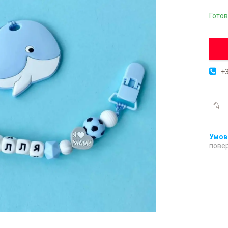
Готов
+3
повер