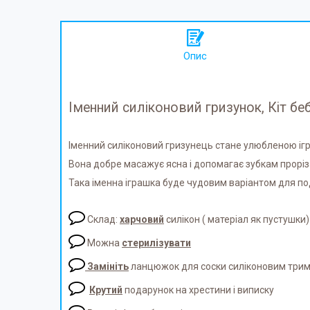
Опис
Іменний силіконовий гризунок, Кіт бе
Іменний силіконовий гризунець стане улюбленою і
Вона добре масажує ясна і допомагає зубкам прорі
Така іменна іграшка буде чудовим варіантом для п
Склад:
харчовий
силікон ( матеріал як пустушки)
Можна
стерилізувати
Замініть
ланцюжок для соски силіконовим три
Крутий
подарунок на хрестини і виписку