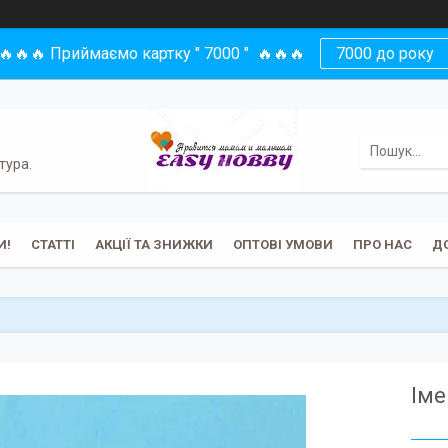
🔥🔥🔥 Приймаємо картку " 7000 " 🔥🔥🔥
7000 до року
тура.
И!
СТАТТІ
АКЦІЇ ТА ЗНИЖКИ
ОПТОВІ УМОВИ
ПРО НАС
Д
Іме