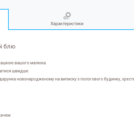
Характеристики
бі блю
грашкою вашого малюка.
затися швидше.
одарунка новонародженому на виписку з пологового будинку, хрест
мачем