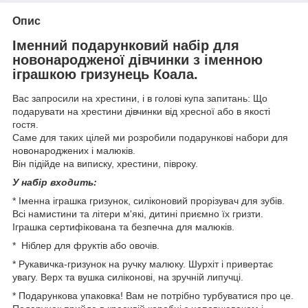
Опис
Іменний подарунковий набір для
новонародженої дівчинки з іменною
іграшкою гризунець Коала.
Вас запросили на хрестини, і в голові купа запитань: Що
подарувати на хрестини дівчинки від хресної або в якості
гостя.
Саме для таких цілей ми розробили подарункові набори для
новонароджених і малюків.
Він підійде на виписку, хрестини, півроку.
У набір входить:
* Іменна іграшка гризунок, силіконовий прорізувач для зубів.
Всі намистини та літери м'які, дитині приємно їх гризти.
Іграшка сертифікована та безпечна для малюків.
* Ніблер для фруктів або овочів.
* Рукавичка-гризунок на ручку малюку. Шурхіт і привертає
увагу. Верх та вушка силіконові, на зручній липучці.
* Подарункова упаковка! Вам не потрібно турбуватися про це.