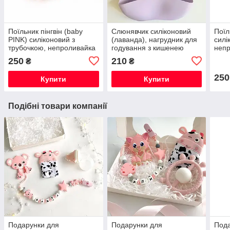
Поїльник пінгвін (baby
Слюнявчик силіконовий
Поїл
PINK) силіконовий з
(лаванда), нагрудник для
силі
трубочкою, непроливайка
годування з кишенею
неп
250
210
₴
₴
250
Купити
Купити
Подібні товари компанії
Подарунки для
Подарунки для
Пода