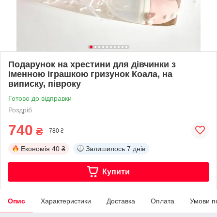
Подарунок на хрестини для дівчинки з
іменною іграшкою гризунок Коала, на
виписку, півроку
Готово до відправки
Роздріб
740
₴
780 ₴
Економія
40 ₴
Залишилось
7 днів
Купити
Опис
Характеристики
Доставка
Оплата
Умови п