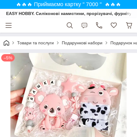
🔥🔥🔥 Приймаємо картку " 7000 " 🔥🔥🔥
EASY HOBBY. Силіконові намистини, прорізувачі, фурнітура
Товари та послуги
Подарункові набори
Подарунок на
–5%