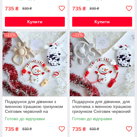
свята
735
735
₴
₴
830 ₴
830 ₴
Купити
Купити
–11%
–11%
Подарунок для дівчинки з
Подарунок для дівчинки, для
іменною іграшкою гризунком
хлопчика з іменною іграшкою
Сніговик червоний на
гризунком Сніговик червоний
Новорічні свята
на Новорічні свята
Готово до відправки
Готово до відправки
735
735
₴
₴
830 ₴
830 ₴