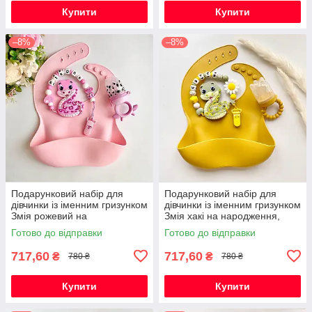
Купити
Купити
–8%
–8%
Подарунковий набір для
Подарунковий набір для
дівчинки із іменним гризунком
дівчинки із іменним гризунком
Змія рожевий на
Змія хакі на народження,
народження, хрестини,
виписку, хрестини
Готово до відправки
Готово до відправки
виписку, півроку
717,60
717,60
₴
₴
780 ₴
780 ₴
Купити
Купити