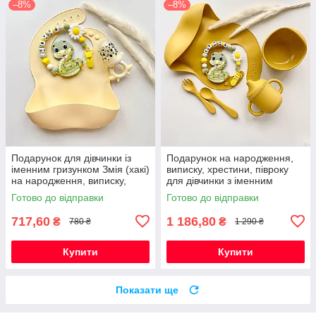
–8%
–8%
Подарунок для дівчинки із
Подарунок на народження,
іменним гризунком Змія (хакі)
виписку, хрестини, півроку
на народження, виписку,
для дівчинки з іменним
хрестини, півроку
гризунком Змія хакі та
Готово до відправки
Готово до відправки
посудом
717,60
1 186,80
₴
₴
780 ₴
1 290 ₴
Купити
Купити
Показати ще