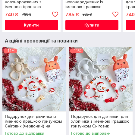
новонароджених з
новонароджених із
для 
іменною іграшкою
іменною іграшкою
ігра
гризунок Коала, на
гризунок Котик Том , на
на в
740
785
740
₴
₴
780 ₴
825 ₴
виписку, хрестини, півроку,
виписку, хрестини, півроку,
для дівчинки
для дівчинки
Купити
Купити
Акційні пропозиції та новинки
–11%
–11%
Подарунок для дівчинки із
Подарунок для дівчинки, для
іменною іграшкою гризунком
хлопчика з іменною іграшкою
Сніговик (червоний) на
гризунком Сніговик
Новорічні свята
(червоний) на Новорічні
Готово до відправки
Готово до відправки