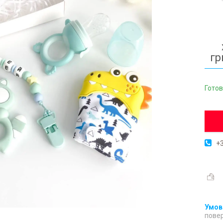
гр
Готов
+3
повер