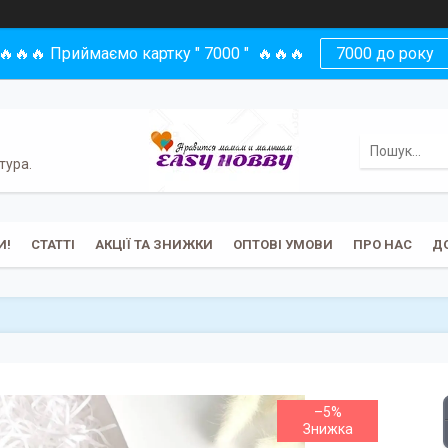
🔥🔥🔥 Приймаємо картку " 7000 " 🔥🔥🔥
7000 до року
тура.
И!
СТАТТІ
АКЦІЇ ТА ЗНИЖКИ
ОПТОВІ УМОВИ
ПРО НАС
Д
–5%