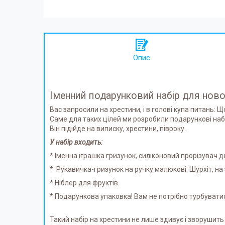
Опис
Іменний подарунковий набір для нов
Вас запросили на хрестини, і в голові купа питань: Щ
Саме для таких цілей ми розробили подарункові на
Він підійде на виписку, хрестини, півроку.
У набір входить:
* Іменна іграшка гризунок, силіконовий прорізувач дл
* Рукавичка-гризунок на ручку малюкові. Шурхіт, на 
* Ніблер для фруктів.
* Подарункова упаковка! Вам не потрібно турбуватис
Такий набір на хрестини не лише здивує і зворушить 