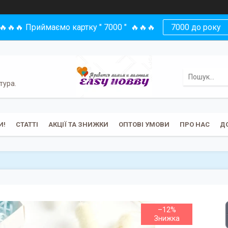
🔥🔥🔥 Приймаємо картку " 7000 " 🔥🔥🔥
7000 до року
тура.
И!
СТАТТІ
АКЦІЇ ТА ЗНИЖКИ
ОПТОВІ УМОВИ
ПРО НАС
Д
–12%