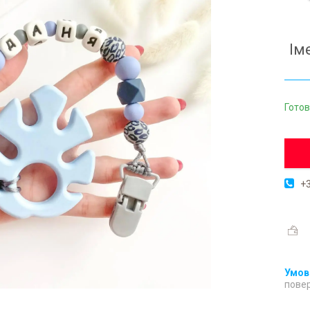
Ім
Готов
+3
повер