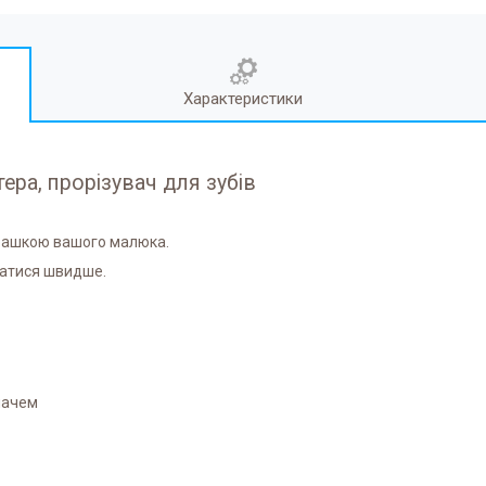
Характеристики
ера, прорізувач для зубів
грашкою вашого малюка.
затися швидше.
мачем