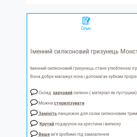
Опис
Іменний силіконовий гризунець Монст
Іменний силіконовий гризунець стане улюбленою і
Вона добре масажує ясна і допомагає зубкам прорі
Склад:
харчовий
силікон ( матеріал як пустушки)
Можна
стерилізувати
Замініть
ланцюжок для соски силіконовим три
Крутий
подарунок на хрестини і виписку
Ваше
ім'я зробимо під замовлення