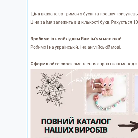
Ціна
вказана за тримач з бусін та іграшку-гризунець
Ціна за імя залежить від кількості букв. Рахується 10г
Зробимо із необхідним Вам ім'ям малюка!
Робимо і на українській, і на англійській мові.
Оформлюйте своє
замовлення зараз і наш менеджер