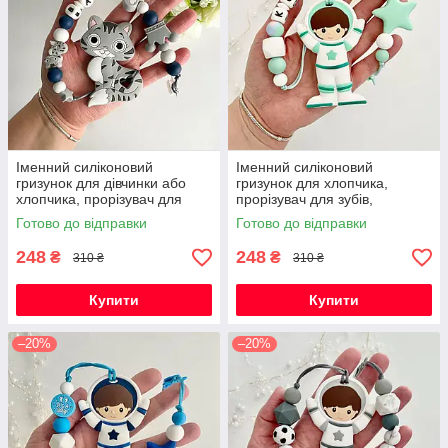
Іменний силіконовий
Іменний силіконовий
гризунок для дівчинки або
гризунок для хлопчика,
хлопчика, прорізувач для
прорізувач для зубів,
зубів, котик Фелікс (сірий)
Космонавт (м'ята)
Готово до відправки
Готово до відправки
248
248
₴
₴
310 ₴
310 ₴
Купити
Купити
–20%
–20%