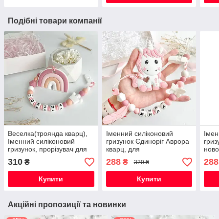
Подібні товари компанії
Веселка(троянда кварц),
Іменний силіконовий
Імен
Іменний силіконовий
гризунок Єдиноріг Аврора
гриз
гризунок, прорізувач для
кварц, для
ново
зубів
новонародженої
Біло
310
288
288
₴
₴
320 ₴
Купити
Купити
Акційні пропозиції та новинки