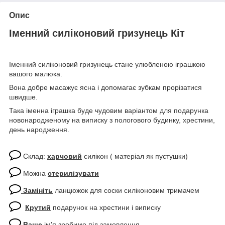
Опис
Іменний силіконовий гризунець Кіт
Іменний силіконовий гризунець стане улюбленою іграшкою
вашого малюка.
Вона добре масажує ясна і допомагає зубкам прорізатися
швидше.
Така іменна іграшка буде чудовим варіантом для подарунка
новонародженому на виписку з пологового будинку, хрестини,
день народження.
Склад:
харчовий
силікон ( матеріал як пустушки)
Можна
стерилізувати
Замініть
ланцюжок для соски силіконовим тримачем
Крутий
подарунок на хрестини і виписку
Ваше
ім'я зробимо під замовлення