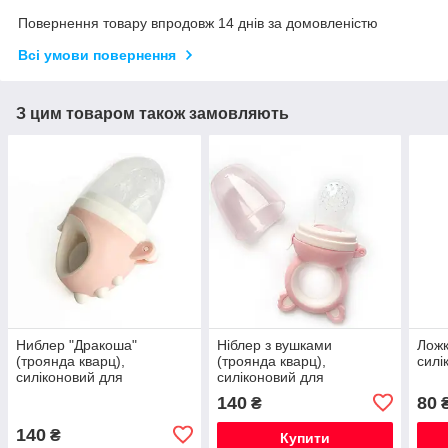
Повернення товару впродовж 14 днів за домовленістю
Всі умови повернення
З цим товаром також замовляють
Ниблер "Дракоша"
Ніблер з вушками
Ложк
(троянда кварц),
(троянда кварц),
силі
силіконовий для
силіконовий для
прикорму, для годування,
прикорму, для годування,
140
80
₴
соска для фруктів
соска для фруктів
140
₴
Купити