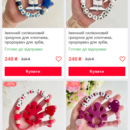
Іменний силіконовий
Іменний силіконовий
гризунок для хлопчика,
гризунок для хлопчика,
прорізувач для зубів,
прорізувач для зубів,
Космонавт (темно-синій)
Космонавт (світло-сірий)
Готово до відправки
Готово до відправки
248
248
₴
₴
310 ₴
310 ₴
Купити
Купити
–20%
–20%