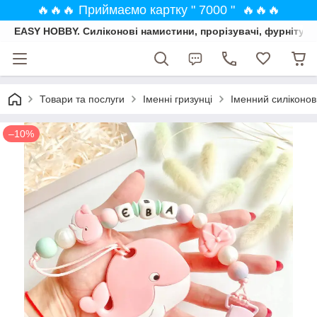
🔥🔥🔥 Приймаємо картку " 7000 " 🔥🔥🔥
EASY HOBBY. Силіконові намистини, прорізувачі, фурнітура
Товари та послуги
Іменні гризунці
Іменний силіконов
–10%