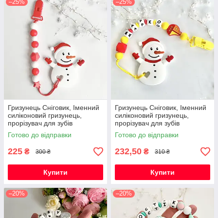
–25%
–25%
Гризунець Сніговик, Іменний
Гризунець Сніговик, Іменний
силіконовий гризунець,
силіконовий гризунець,
прорізувач для зубів
прорізувач для зубів
Готово до відправки
Готово до відправки
225
232,50
₴
₴
300 ₴
310 ₴
Купити
Купити
–20%
–20%