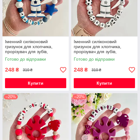
Іменний силіконовий
Іменний силіконовий
гризунок для хлопчика,
гризунок для хлопчика,
прорізувач для зубів,
прорізувач для зубів,
Космонавт (темно-синій)
Космонавт (світло-сірий)
Готово до відправки
Готово до відправки
248
248
₴
₴
310 ₴
310 ₴
Купити
Купити
–20%
–20%