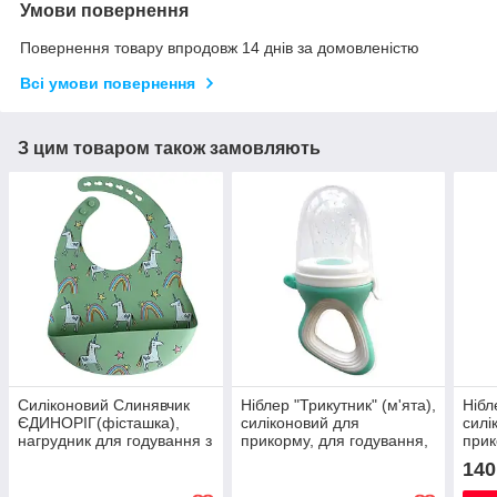
Умови повернення
Повернення товару впродовж 14 днів за домовленістю
Всі умови повернення
З цим товаром також замовляють
Силіконовий Слинявчик
Ніблер "Трикутник" (м'ята),
Нібл
ЄДИНОРІГ(фісташка),
силіконовий для
силі
нагрудник для годування з
прикорму, для годування,
прик
кишенею
соска для фруктів
соск
140