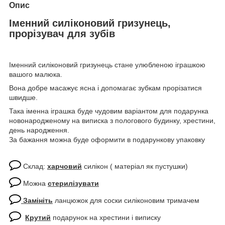
Опис
Іменний силіконовий гризунець,
прорізувач для зубів
Іменний силіконовий гризунець стане улюбленою іграшкою
вашого малюка.
Вона добре масажує ясна і допомагає зубкам прорізатися
швидше.
Така іменна іграшка буде чудовим варіантом для подарунка
новонародженому на виписка з пологового будинку, хрестини,
день народження.
За бажання можна буде оформити в подарункову упаковку
Склад:
харчовий
силікон ( матеріал як пустушки)
Можна
стерилізувати
Замініть
ланцюжок для соски силіконовим тримачем
Крутий
подарунок на хрестини і виписку