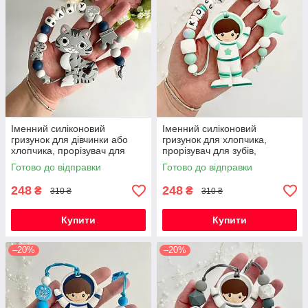
Іменний силіконовий
Іменний силіконовий
гризунок для дівчинки або
гризунок для хлопчика,
хлопчика, прорізувач для
прорізувач для зубів,
зубів, котик Фелікс (сірий)
Космонавт (м'ята)
Готово до відправки
Готово до відправки
248
248
₴
₴
310 ₴
310 ₴
Купити
Купити
–20%
–20%