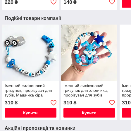
220
140
₴
₴
Подібні товари компанії
Іменний силіконовий
Іменний силіконовий
Імен
гризунок, прорізувач для
гризунок для хлопчика,
гриз
зубів, Машинка сіра
прорізувач для зубів,
прор
гоночна
Зайчик Банні (блакитний)
Зайч
310
310
310
₴
₴
Купити
Купити
Акційні пропозиції та новинки