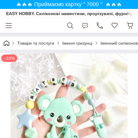
🔥🔥🔥 Приймаємо картку " 7000 " 🔥🔥🔥
EASY HOBBY. Силіконові намистини, прорізувачі, фурнітура
Товари та послуги
Іменні гризунці
Іменний силіконови
–10%