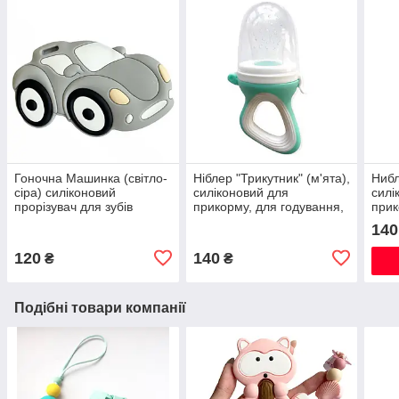
Гоночна Машинка (світло-
Ніблер "Трикутник" (м'ята),
Нибл
сіра) силіконовий
силіконовий для
силі
прорізувач для зубів
прикорму, для годування,
прик
соска для фруктів
соск
140
120
140
₴
₴
Подібні товари компанії