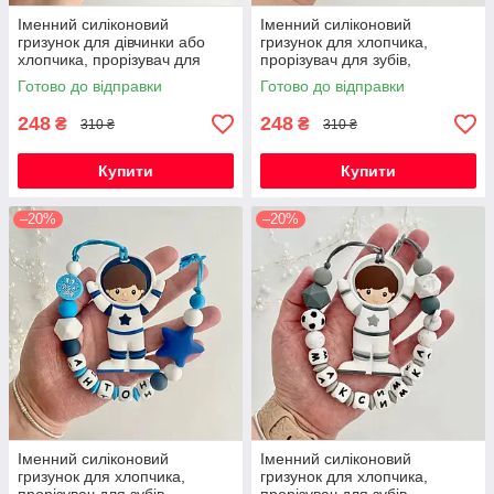
Іменний силіконовий
Іменний силіконовий
гризунок для дівчинки або
гризунок для хлопчика,
хлопчика, прорізувач для
прорізувач для зубів,
зубів, котик Фелікс (сірий)
Космонавт (м'ята)
Готово до відправки
Готово до відправки
248
248
₴
₴
310 ₴
310 ₴
Купити
Купити
–20%
–20%
Іменний силіконовий
Іменний силіконовий
гризунок для хлопчика,
гризунок для хлопчика,