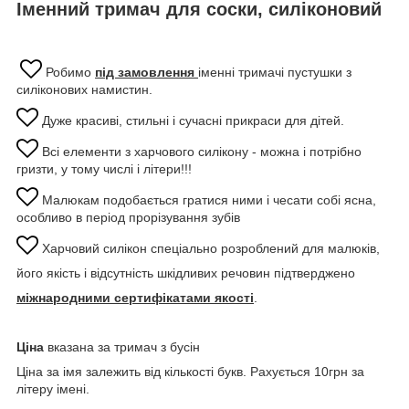
Іменний тримач для соски, силіконовий
Робимо
під замовлення
іменні тримачі пустушки з
силіконових намистин.
Дуже красиві, стильні і сучасні прикраси для дітей.
Всі елементи з харчового силікону - можна і потрібно
гризти, у тому числі і літери!!!
Малюкам подобається гратися ними і чесати собі ясна,
особливо в період прорізування зубів
Харчовий силікон спеціально розроблений для малюків,
його якість і відсутність шкідливих речовин підтверджено
міжнародними сертифікатами якості
.
Ціна
вказана за тримач з бусін
Ціна за імя залежить від кількості букв. Рахується 10грн за
літеру імені.