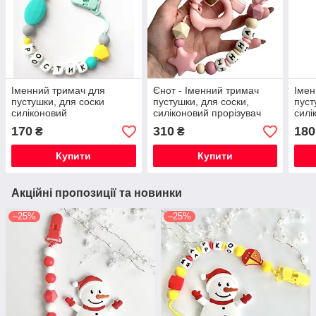
Іменний тримач для
Єнот - Іменний тримач
Імен
пустушки, для соски
пустушки, для соски,
пуст
силіконовий
силіконовий прорізувач
силі
для зубів
170
310
180
₴
₴
Купити
Купити
Акційні пропозиції та новинки
–25%
–25%