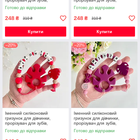
прорізувач для зубів,
прорізувач для зубів,
Космонавт (темно-синій)
Космонавт (світло-сірий)
Готово до відправки
Готово до відправки
248
248
₴
₴
310 ₴
310 ₴
Купити
Купити
–20%
–20%
Іменний силіконовий
Іменний силіконовий
гризунок для дівчинки,
гризунок для дівчинки,
прорізувач для зубів,
прорізувач для зубів,
Монстера (червоний)
Монстера (винний)
Готово до відправки
Готово до відправки