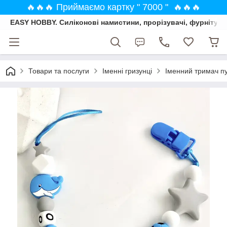
🔥🔥🔥 Приймаємо картку " 7000 " 🔥🔥🔥
EASY HOBBY. Силіконові намистини, прорізувачі, фурнітура
Товари та послуги
Іменні гризунці
Іменний тримач пу