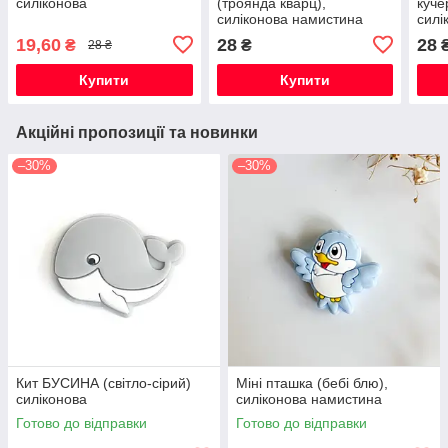
силіконова
(троянда кварц),
куче
силіконова намистина
силі
19,60
28
28
₴
₴
28 ₴
Купити
Купити
Акційні пропозиції та новинки
–30%
–30%
Кит БУСИНА (світло-сірий)
Міні пташка (бебі блю),
силіконова
силіконова намистина
Готово до відправки
Готово до відправки