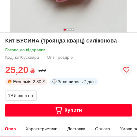
Кит БУСИНА (троянда кварц) силіконова
Готово до відправки
Код: китбускварц
Опт і роздріб
25,20
₴
28 ₴
Економія
2.80 ₴
Залишилось
7 днів
19 ₴
від 5 шт.
Купити
Опис
Характеристики
Доставка
Оплата
Умови п