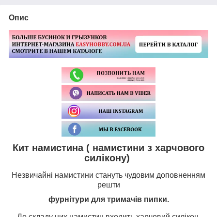
Опис
Кит намистина ( намистини з харчового
силікону)
Незвичайні намистини стануть чудовим доповненням
решти
фурнітури для тримачів пипки
.
До складу цих намистин входить
харчовий силікон.