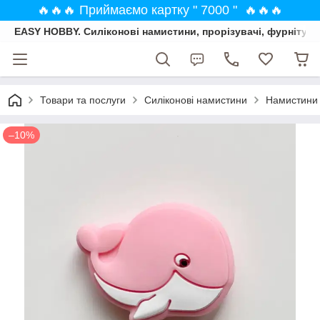
🔥🔥🔥 Приймаємо картку " 7000 " 🔥🔥🔥
EASY HOBBY. Силіконові намистини, прорізувачі, фурнітура
Товари та послуги
Силіконові намистини
Намистини
–10%