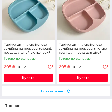
Тарілка дитяча силіконова
Тарілка дитяча силіконова
секційна на присосці (океан),
секційна на присосці (пильна
посуд для дітей силіконовий
троянда), посуд для дітей
силіконовий
Готово до відправки
Готово до відправки
295
295
₴
₴
390 ₴
390 ₴
Купити
Купити
Показати ще
Про нас