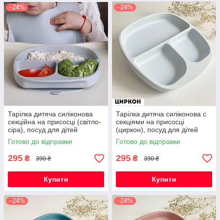
–24%
–24%
Тарілка дитяча силіконова
Тарілка дитяча силіконова с
секційна на присосці (світло-
секціями на присосці
сіра), посуд для дітей
(циркон), посуд для дітей
силіконовий
силіконовий
Готово до відправки
Готово до відправки
295
295
₴
₴
390 ₴
390 ₴
Купити
Купити
–24%
–24%