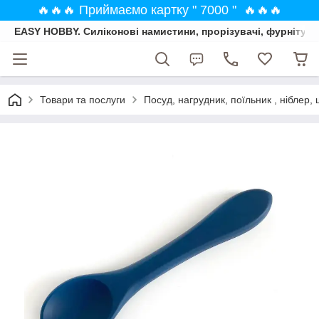
🔥🔥🔥 Приймаємо картку " 7000 " 🔥🔥🔥
EASY HOBBY. Силіконові намистини, прорізувачі, фурнітура
Товари та послуги
Посуд, нагрудник, поїльник , ніблер, 