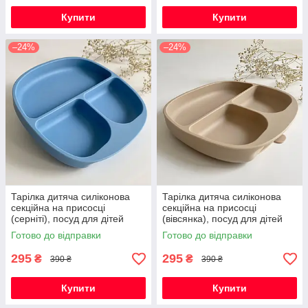
Купити
Купити
–24%
–24%
Тарілка дитяча силіконова
Тарілка дитяча силіконова
секційна на присосці
секційна на присосці
(серніті), посуд для дітей
(вівсянка), посуд для дітей
силіконовий
силіконовий
Готово до відправки
Готово до відправки
295
295
₴
₴
390 ₴
390 ₴
Купити
Купити