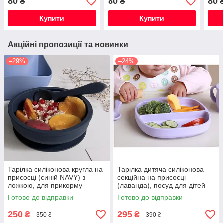
80
80
80
₴
₴
Купити
Купити
Акційні пропозиції та новинки
–29%
–24%
Тарілка силіконова кругла на
Тарілка дитяча силіконова
присосці (синій NAVY) з
секційна на присосці
ложкою, для прикорму
(лаванда), посуд для дітей
силіконовий
Готово до відправки
Готово до відправки
250
295
₴
₴
350 ₴
390 ₴