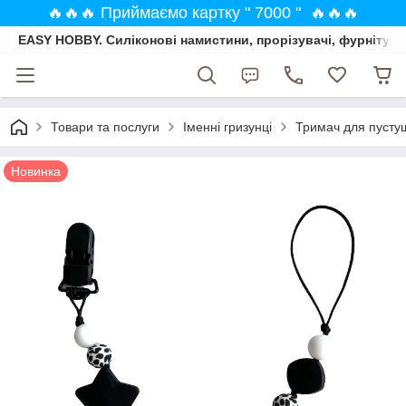
🔥🔥🔥 Приймаємо картку " 7000 " 🔥🔥🔥
EASY HOBBY. Силіконові намистини, прорізувачі, фурнітура
Товари та послуги
Іменні гризунці
Тримач для пустуш
Новинка