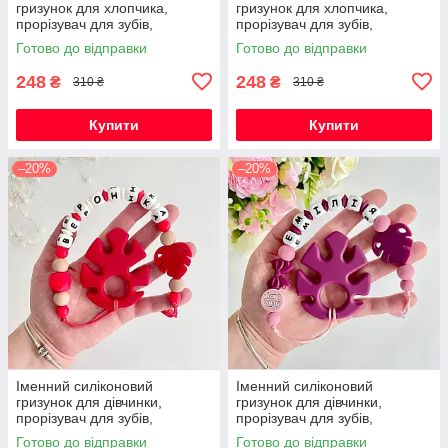
гризунок для хлопчика,
гризунок для хлопчика,
прорізувач для зубів,
прорізувач для зубів,
Космонавт (темно-синій)
Космонавт (світло-сірий)
Готово до відправки
Готово до відправки
248
248
₴
₴
310 ₴
310 ₴
Купити
Купити
–20%
–20%
Іменний силіконовий
Іменний силіконовий
гризунок для дівчинки,
гризунок для дівчинки,
прорізувач для зубів,
прорізувач для зубів,
Монстера (червоний)
Монстера (винний)
Готово до відправки
Готово до відправки