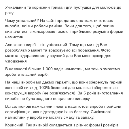
Унікальний та корисний тримач для пустушки для малюків до
року
Чому унікальний? На сайті представлено макети готових
виробів, які ми робили раніше. Вони для того, щоб легше
визначитися з кольоровою гамою і приблизно розуміти форми
намистин
Але кожен виріб – він унікальний. Тому що ми під Вас
розробляємо макет та враховуємо всі побажання. Фото
макета відправляємо у зручний для Вас месенджер для
узгодження
В наявності більше 1 000 видів намистин, ми точно зможемо
зробити класний виріб.
На наші вироби ми даємо гарантії, що вони збережуть гарний
зовнішній вигляд, 100% безпечні для малюка і збережеться
конструкція виробу (не розв'яжеться). За 5 років виготовлення
виробів не було жодного нещасного випадку.
Всі силіконові намистини і навіть наші готові вироби пройшли
сертифікацію, яка підтверджує їхню безпеку, Силіконові
намистини у виробі не містять смаку та запаху.
Корисний. Так як виріб складається з різних форм і розмірів