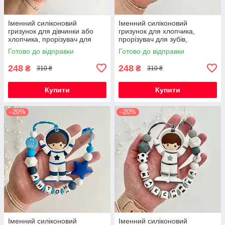
Іменний силіконовий
Іменний силіконовий
гризунок для дівчинки або
гризунок для хлопчика,
хлопчика, прорізувач для
прорізувач для зубів,
зубів, котик Фелікс (сірий)
Космонавт (м'ята)
Готово до відправки
Готово до відправки
248
248
₴
₴
310 ₴
310 ₴
Купити
Купити
–20%
–20%
Іменний силіконовий
Іменний силіконовий