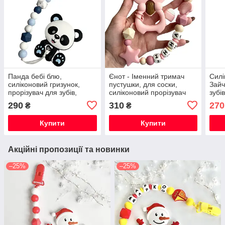
Панда бебі блю,
Єнот - Іменний тримач
Силі
силіконовий гризунок,
пустушки, для соски,
Зайч
прорізувач для зубів,
силіконовий прорізувач
зубі
тримач пустушки
для зубів
ново
290
310
270
₴
₴
пуст
Купити
Купити
Акційні пропозиції та новинки
–25%
–25%