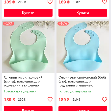
189
189
₴
₴
210 ₴
210 ₴
Купити
Купити
–10%
–10%
Слюнявчик силіконовий
Слюнявчик силіконовий (бебі
(м'ята), нагрудник для
блю), нагрудник для
годування з кишенею
годування з кишенею
Готово до відправки
Готово до відправки
189
189
₴
₴
210 ₴
210 ₴
Купити
Купити