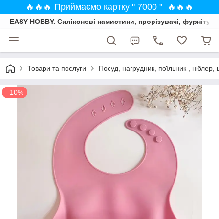
🔥🔥🔥 Приймаємо картку " 7000 " 🔥🔥🔥
EASY HOBBY. Силіконові намистини, прорізувачі, фурнітура
Товари та послуги
Посуд, нагрудник, поїльник , ніблер, 
–10%