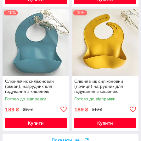
–10%
–10%
Слюнявчик силіконовий
Слюнявчик силіконовий
(океан), нагрудник для
(гірчиця) нагрудник для
годування з кишенею
годування з кишенею
Готово до відправки
Готово до відправки
189
189
₴
₴
210 ₴
210 ₴
Купити
Купити
Показати ще