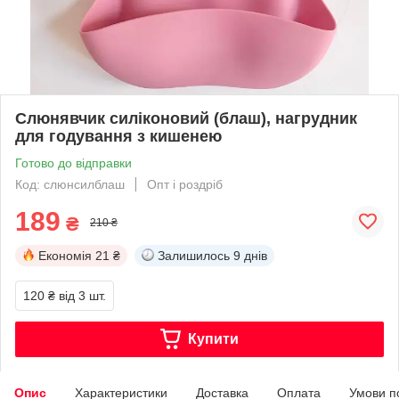
Слюнявчик силіконовий (блаш), нагрудник
для годування з кишенею
Готово до відправки
Код: слюнсилблаш
Опт і роздріб
189
₴
210 ₴
Економія
21 ₴
Залишилось
9 днів
120 ₴
від 3 шт.
Купити
Опис
Характеристики
Доставка
Оплата
Умови п