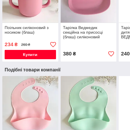
Поільник силіконовий з
Тарілка Ведмедик
Тарі
носиком (блаш)
секційна на присосці
дитя
(блаш) силіконовий
ВЕД
дитячий посуд
силі
234
₴
260 ₴
перш
380
240
₴
Купити
Подібні товари компанії