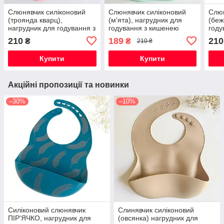
Слюнявчик силіконовий
Слюнявчик силіконовий
Слюн
(троянда кварц),
(м'ята), нагрудник для
(беж
нагрудник для годування з
годування з кишенею
году
кишенею
210
189
210
₴
₴
210 ₴
Купити
Купити
Акційні пропозиції та новинки
–30%
–10%
Силіконовий слюнявчик
Слинявчик силіконовий
ПІР'ЯЧКО, нагрудник для
(овсянка) нагрудник для