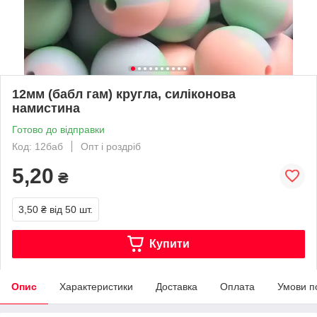
12мм (бабл гам) кругла, силіконова
намистина
Готово до відправки
Код: 12баб
Опт і роздріб
5,20
₴
3,50 ₴
від 50 шт.
Купити
Опис
Характеристики
Доставка
Оплата
Умови п