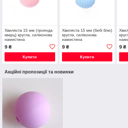
Хвиляста 15 мм (троянда
Хвиляста 15 мм (бебі блю)
Хвил
кварц) кругла, силіконова
кругла, силіконова
круг
намистина
намистина
нам
9
9
9
₴
₴
₴
Купити
Купити
Акційні пропозиції та новинки