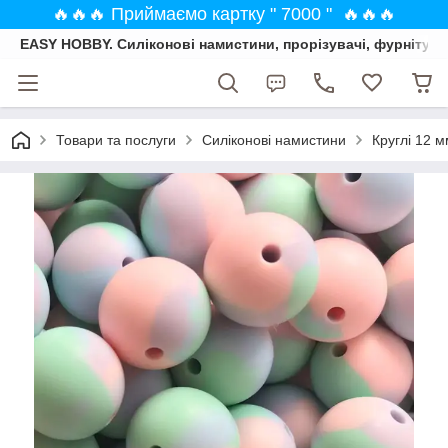
🔥🔥🔥 Приймаємо картку " 7000 " 🔥🔥🔥
EASY HOBBY. Силіконові намистини, прорізувачі, фурнітура
Товари та послуги
Силіконові намистини
Круглі 12 